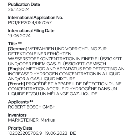
Publication Date
26.12.2024
International Application No.
PCT/EP2024/067057
International Filing Date
19.06.2024
Title **
[German]
VERFAHREN UND VORRICHTUNG ZUR
DETEKTION EINER ERHÖHTEN
WASSERSTOFFKONZENTRATION IN EINER FLÜSSIGKEIT
UND/ODER EINEM GAS-FLÜSSIGKEIT-GEMISCH
[English]
METHOD AND APPARATUS FOR DETECTING AN
INCREASED HYDROGEN CONCENTRATION IN A LIQUID
AND/OR A GAS-LIQUID MIXTURE
[French]
PROCÉDÉ ET APPAREIL DE DÉTECTION D'UNE
CONCENTRATION ACCRUE D'HYDROGÈNE DANS UN
LIQUIDE ET/OU UN MÉLANGE GAZ-LIQUIDE
Applicants **
ROBERT BOSCH GMBH
Inventors
MARKSTEINER, Markus
Priority Data
102023205706.9
19.06.2023
DE