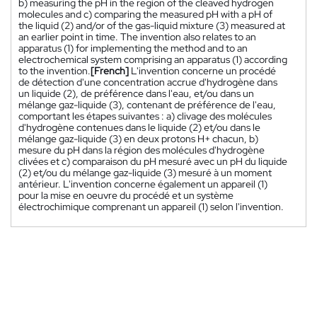
b) measuring the pH in the region of the cleaved hydrogen
molecules and c) comparing the measured pH with a pH of
the liquid (2) and/or of the gas-liquid mixture (3) measured at
an earlier point in time. The invention also relates to an
apparatus (1) for implementing the method and to an
electrochemical system comprising an apparatus (1) according
to the invention.
[French]
L'invention concerne un procédé
de détection d'une concentration accrue d'hydrogène dans
un liquide (2), de préférence dans l'eau, et/ou dans un
mélange gaz-liquide (3), contenant de préférence de l'eau,
comportant les étapes suivantes : a) clivage des molécules
d'hydrogène contenues dans le liquide (2) et/ou dans le
mélange gaz-liquide (3) en deux protons H+ chacun, b)
mesure du pH dans la région des molécules d'hydrogène
clivées et c) comparaison du pH mesuré avec un pH du liquide
(2) et/ou du mélange gaz-liquide (3) mesuré à un moment
antérieur. L'invention concerne également un appareil (1)
pour la mise en oeuvre du procédé et un système
électrochimique comprenant un appareil (1) selon l'invention.