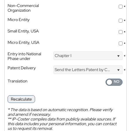
Non-Commercial
*
Organization
Micro Entity
*
Small Entity, USA
*
Micro Entity, USA
*
Entry into National
Chapter I
*
Phase under
Patent Delivery
Send the Letters Patent by Courier
*
Translation
Recalculate
*
The data is based on automatic recognition. Please verify
and amend if necessary.
**
IP-Coster compiles data from publicly available sources. If
this data includes your personal information, you can contact
us to request its removal.