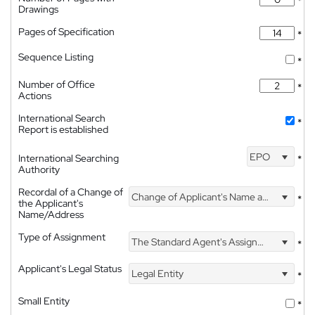
*
Drawings
Pages of Specification
*
Sequence Listing
*
Number of Office
*
Actions
International Search
*
Report is established
EPO
International Searching
*
Authority
Recordal of a Change of
Change of Applicant's Name and Address
*
the Applicant's
Name/Address
Type of Assignment
The Standard Agent's Assignment
*
Applicant's Legal Status
Legal Entity
*
Small Entity
*