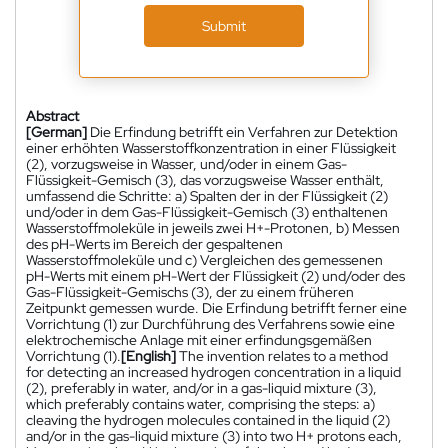
Submit
Abstract
[German]
Die Erfindung betrifft ein Verfahren zur Detektion
einer erhöhten Wasserstoffkonzentration in einer Flüssigkeit
(2), vorzugsweise in Wasser, und/oder in einem Gas-
Flüssigkeit-Gemisch (3), das vorzugsweise Wasser enthält,
umfassend die Schritte: a) Spalten der in der Flüssigkeit (2)
und/oder in dem Gas-Flüssigkeit-Gemisch (3) enthaltenen
Wasserstoffmoleküle in jeweils zwei H+-Protonen, b) Messen
des pH-Werts im Bereich der gespaltenen
Wasserstoffmoleküle und c) Vergleichen des gemessenen
pH-Werts mit einem pH-Wert der Flüssigkeit (2) und/oder des
Gas-Flüssigkeit-Gemischs (3), der zu einem früheren
Zeitpunkt gemessen wurde. Die Erfindung betrifft ferner eine
Vorrichtung (1) zur Durchführung des Verfahrens sowie eine
elektrochemische Anlage mit einer erfindungsgemäßen
Vorrichtung (1).
[English]
The invention relates to a method
for detecting an increased hydrogen concentration in a liquid
(2), preferably in water, and/or in a gas-liquid mixture (3),
which preferably contains water, comprising the steps: a)
cleaving the hydrogen molecules contained in the liquid (2)
and/or in the gas-liquid mixture (3) into two H+ protons each,