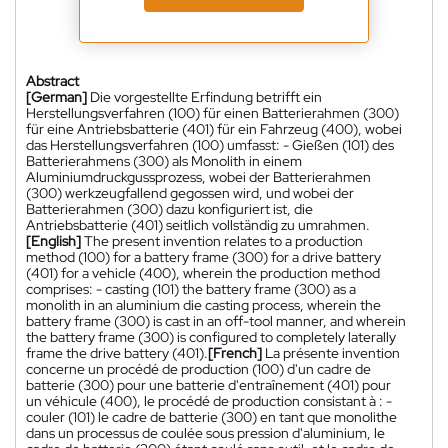
Abstract
[German]
Die vorgestellte Erfindung betrifft ein
Herstellungsverfahren (100) für einen Batterierahmen (300)
für eine Antriebsbatterie (401) für ein Fahrzeug (400), wobei
das Herstellungsverfahren (100) umfasst: - Gießen (101) des
Batterierahmens (300) als Monolith in einem
Aluminiumdruckgussprozess, wobei der Batterierahmen
(300) werkzeugfallend gegossen wird, und wobei der
Batterierahmen (300) dazu konfiguriert ist, die
Antriebsbatterie (401) seitlich vollständig zu umrahmen.
[English]
The present invention relates to a production
method (100) for a battery frame (300) for a drive battery
(401) for a vehicle (400), wherein the production method
comprises: - casting (101) the battery frame (300) as a
monolith in an aluminium die casting process, wherein the
battery frame (300) is cast in an off-tool manner, and wherein
the battery frame (300) is configured to completely laterally
frame the drive battery (401).
[French]
La présente invention
concerne un procédé de production (100) d'un cadre de
batterie (300) pour une batterie d'entraînement (401) pour
un véhicule (400), le procédé de production consistant à : -
couler (101) le cadre de batterie (300) en tant que monolithe
dans un processus de coulée sous pression d'aluminium, le