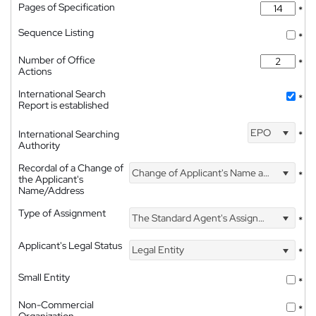
Pages of Specification
*
Sequence Listing
*
Number of Office
*
Actions
International Search
*
Report is established
EPO
International Searching
*
Authority
Recordal of a Change of
Change of Applicant's Name and Address
*
the Applicant's
Name/Address
Type of Assignment
The Standard Agent's Assignment
*
Applicant's Legal Status
Legal Entity
*
Small Entity
*
Non-Commercial
*
Organization