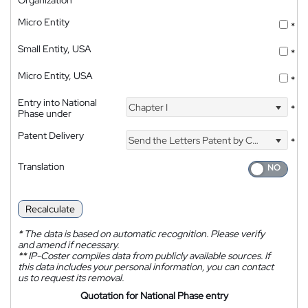
Micro Entity
*
Small Entity, USA
*
Micro Entity, USA
*
Entry into National
Chapter I
*
Phase under
Patent Delivery
Send the Letters Patent by Courier
*
Translation
Recalculate
*
The data is based on automatic recognition. Please verify
and amend if necessary.
**
IP-Coster compiles data from publicly available sources. If
this data includes your personal information, you can contact
us to request its removal.
Quotation for National Phase entry