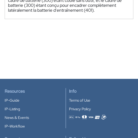
cadre de batterie (300) étant coulé sans outil, et le cadre de
batterie (300) étant conçu pour encadrer complètement
latéralement la batterie d'entraînement (401).
Resources
Info
IP-Guide
Terms of Use
IP-Listing
Privacy Policy
News & Events
Accepted payment methods
IP-Workflow