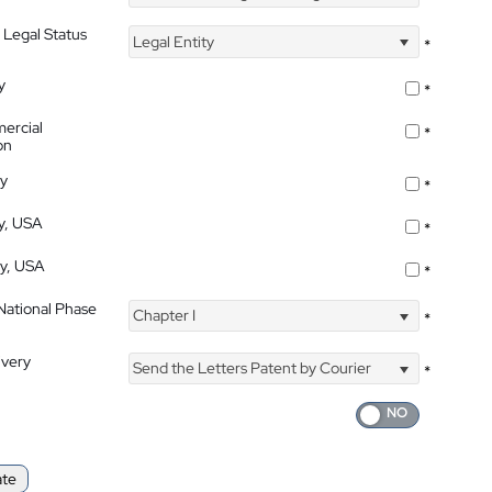
 Legal Status
Legal Entity
*
y
*
ercial
*
on
ty
*
ty, USA
*
ty, USA
*
 National Phase
Chapter I
*
ivery
Send the Letters Patent by Courier
*
ate