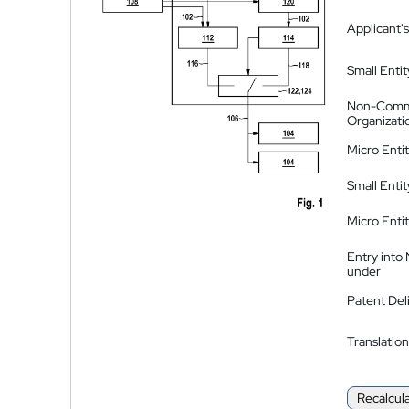
Applicant's
Small Entit
Non-Comm
Organizati
Micro Enti
Small Enti
Micro Enti
Entry into
under
Patent Del
Translation
Recalcul