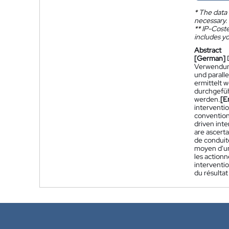
*
The data 
necessary.
**
IP-Coster
includes yo
Abstract
[German]
Verwendung
und paralle
ermittelt 
durchgefüh
werden.
[E
interventio
conventiona
driven inte
are ascerta
de conduit
moyen d'un 
les actionn
interventio
du résultat