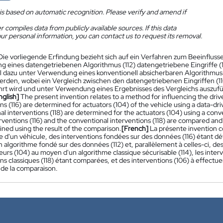
is based on automatic recognition. Please verify and amend if
 compiles data from publicly available sources. If this data
ur personal information, you can contact us to request its removal.
Die vorliegende Erfindung bezieht sich auf ein Verfahren zum Beeinflus
 eines datengetriebenen Algorithmus (112) datengetriebene Eingriffe (1
l dazu unter Verwendung eines konventionell absicherbaren Algorithmus (1
werden, wobei ein Vergleich zwischen den datengetriebenen Eingriffen (11
rt wird und unter Verwendung eines Ergebnisses des Vergleichs auszufüh
nglish]
The present invention relates to a method for influencing the driv
ns (116) are determined for actuators (104) of the vehicle using a data-dri
l interventions (118) are determined for the actuators (104) using a conv
rventions (116) and the conventional interventions (118) are compared and 
ined using the result of the comparison.
[French]
La présente invention 
e d'un véhicule, des interventions fondées sur des données (116) étant d
algorithme fondé sur des données (112) et, parallèlement à celles-ci, des
eurs (104) au moyen d'un algorithme classique sécurisable (114), les interv
ns classiques (118) étant comparées, et des interventions (106) à effect
 de la comparaison.