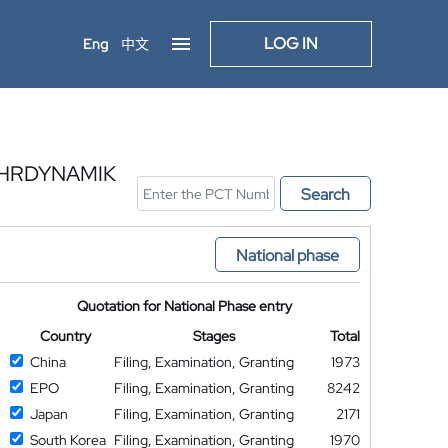
LOG IN
Eng
中文
AHRDYNAMIK
Search
National phase
Quotation for National Phase entry
Country
Stages
Total
China
Filing, Examination, Granting
1973
EPO
Filing, Examination, Granting
8242
Japan
Filing, Examination, Granting
2171
South Korea
Filing, Examination, Granting
1970