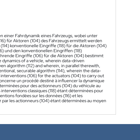
sen einer Fahrdynamik eines Fahrzeugs, wobei unter
16) für Aktoren (104) des Fahrzeugs ermittelt werden
14) konventionelle Eingriffe (118) für die Aktoren (104)
6) und den konventionellen Eingriffen (118)
rende Eingriffe (106) für die Aktoren (104) bestimmt
e dynamics of a vehicle, wherein data-driven
ven algorithm (112) and wherein, in parallel therewith,
entional, securable algorithm (114), wherein the data-
interventions (106) for the actuators (104) to carry out
concerne un procédé destiné à influencer la dynamique
éterminées pour des actionneurs (104) du véhicule au
 interventions classiques (118) étant déterminées pour
entions fondées sur les données (116) et les
uer par les actionneurs (104) étant déterminées au moyen