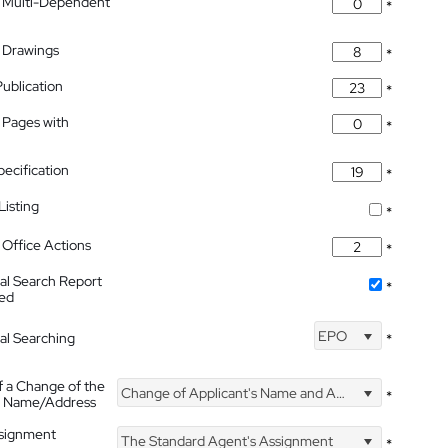
 Multi-Dependent
*
 Drawings
*
Publication
*
 Pages with
*
pecification
*
isting
*
Office Actions
*
nal Search Report
*
hed
EPO
nal Searching
*
f a Change of the
Change of Applicant's Name and Address
*
's Name/Address
ssignment
The Standard Agent's Assignment
*