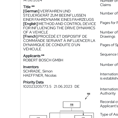
14.06.2024
Number of
Claims
Title **
[German]
VERFAHREN UND
Number of
STEUERGERÄT ZUM BEEINFLUSSEN
EINER FAHRDYNAMIK EINES FAHRZEUGS
Pages for 
[English]
METHOD AND CONTROL DEVICE
FOR INFLUENCING THE DRIVE DYNAMICS
OF A VEHICLE
Number of
[French]
PROCÉDÉ ET DISPOSITIF DE
Drawings
COMMANDE SERVANT À INFLUENCER LA
DYNAMIQUE DE CONDUITE D'UN
Pages of S
VÉHICULE
Sequence L
Applicants **
ROBERT BOSCH GMBH
Number of 
Inventors
SCHRADE, Simon
Internatio
HAEFFNER, Nicolas
is establis
Priority Data
102023205773.5
21.06.2023
DE
Internatio
Authority
Recordal o
Applicant
Type of A