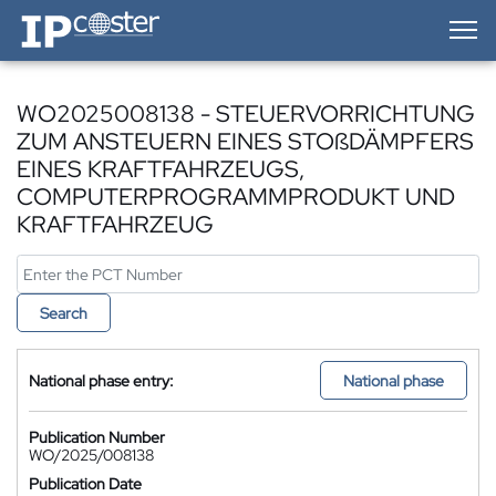
IP-Coster — Home
WO2025008138 - STEUERVORRICHTUNG
ZUM ANSTEUERN EINES STOßDÄMPFERS
EINES KRAFTFAHRZEUGS,
COMPUTERPROGRAMMPRODUKT UND
KRAFTFAHRZEUG
Search
National phase entry:
National phase
Publication Number
WO/2025/008138
Publication Date