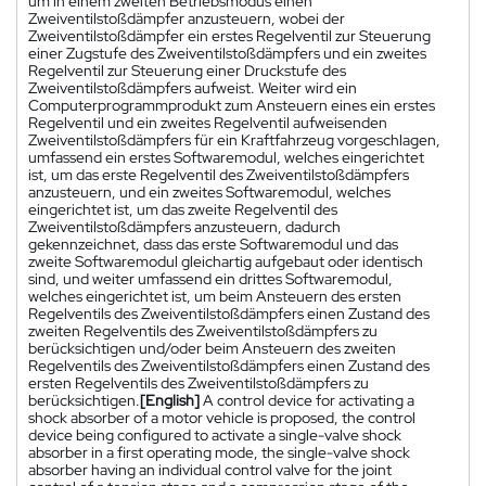
um in einem zweiten Betriebsmodus einen
Zweiventilstoßdämpfer anzusteuern, wobei der
Zweiventilstoßdämpfer ein erstes Regelventil zur Steuerung
einer Zugstufe des Zweiventilstoßdämpfers und ein zweites
Regelventil zur Steuerung einer Druckstufe des
Zweiventilstoßdämpfers aufweist. Weiter wird ein
Computerprogrammprodukt zum Ansteuern eines ein erstes
Regelventil und ein zweites Regelventil aufweisenden
Zweiventilstoßdämpfers für ein Kraftfahrzeug vorgeschlagen,
umfassend ein erstes Softwaremodul, welches eingerichtet
ist, um das erste Regelventil des Zweiventilstoßdämpfers
anzusteuern, und ein zweites Softwaremodul, welches
eingerichtet ist, um das zweite Regelventil des
Zweiventilstoßdämpfers anzusteuern, dadurch
gekennzeichnet, dass das erste Softwaremodul und das
zweite Softwaremodul gleichartig aufgebaut oder identisch
sind, und weiter umfassend ein drittes Softwaremodul,
welches eingerichtet ist, um beim Ansteuern des ersten
Regelventils des Zweiventilstoßdämpfers einen Zustand des
zweiten Regelventils des Zweiventilstoßdämpfers zu
berücksichtigen und/oder beim Ansteuern des zweiten
Regelventils des Zweiventilstoßdämpfers einen Zustand des
ersten Regelventils des Zweiventilstoßdämpfers zu
berücksichtigen.
[English]
A control device for activating a
shock absorber of a motor vehicle is proposed, the control
device being configured to activate a single-valve shock
absorber in a first operating mode, the single-valve shock
absorber having an individual control valve for the joint