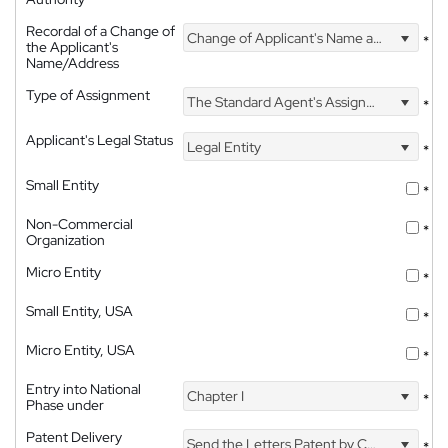
Recordal of a Change of
Change of Applicant's Name and Address
*
the Applicant's
Name/Address
Type of Assignment
The Standard Agent's Assignment
*
Applicant's Legal Status
Legal Entity
*
Small Entity
*
Non-Commercial
*
Organization
Micro Entity
*
Small Entity, USA
*
Micro Entity, USA
*
Entry into National
Chapter I
*
Phase under
Patent Delivery
Send the Letters Patent by Courier
*