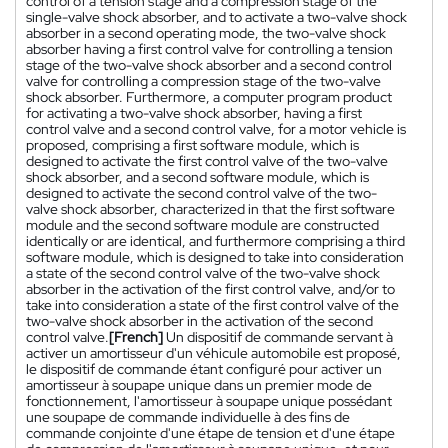
control of a tension stage and a compression stage of the
single-valve shock absorber, and to activate a two-valve shock
absorber in a second operating mode, the two-valve shock
absorber having a first control valve for controlling a tension
stage of the two-valve shock absorber and a second control
valve for controlling a compression stage of the two-valve
shock absorber. Furthermore, a computer program product
for activating a two-valve shock absorber, having a first
control valve and a second control valve, for a motor vehicle is
proposed, comprising a first software module, which is
designed to activate the first control valve of the two-valve
shock absorber, and a second software module, which is
designed to activate the second control valve of the two-
valve shock absorber, characterized in that the first software
module and the second software module are constructed
identically or are identical, and furthermore comprising a third
software module, which is designed to take into consideration
a state of the second control valve of the two-valve shock
absorber in the activation of the first control valve, and/or to
take into consideration a state of the first control valve of the
two-valve shock absorber in the activation of the second
control valve.
[French]
Un dispositif de commande servant à
activer un amortisseur d'un véhicule automobile est proposé,
le dispositif de commande étant configuré pour activer un
amortisseur à soupape unique dans un premier mode de
fonctionnement, l'amortisseur à soupape unique possédant
une soupape de commande individuelle à des fins de
commande conjointe d'une étape de tension et d'une étape