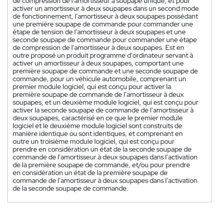
de compression de l'amortisseur à soupape unique, et pour
activer un amortisseur à deux soupapes dans un second mode
de fonctionnement, l'amortisseur à deux soupapes possédant
une première soupape de commande pour commander une
étape de tension de l'amortisseur à deux soupapes et une
seconde soupape de commande pour commander une étape
de compression de l'amortisseur à deux soupapes. Est en
outre proposé un produit programme d'ordinateur servant à
activer un amortisseur à deux soupapes, comportant une
première soupape de commande et une seconde soupape de
commande, pour un véhicule automobile, comprenant un
premier module logiciel, qui est conçu pour activer la
première soupape de commande de l'amortisseur à deux
soupapes, et un deuxième module logiciel, qui est conçu pour
activer la seconde soupape de commande de l'amortisseur à
deux soupapes, caractérisé en ce que le premier module
logiciel et le deuxième module logiciel sont construits de
manière identique ou sont identiques, et comprenant en
outre un troisième module logiciel, qui est conçu pour
prendre en considération un état de la seconde soupape de
commande de l'amortisseur à deux soupapes dans l'activation
de la première soupape de commande, et/ou pour prendre
en considération un état de la première soupape de
commande de l'amortisseur à deux soupapes dans l'activation
de la seconde soupape de commande.