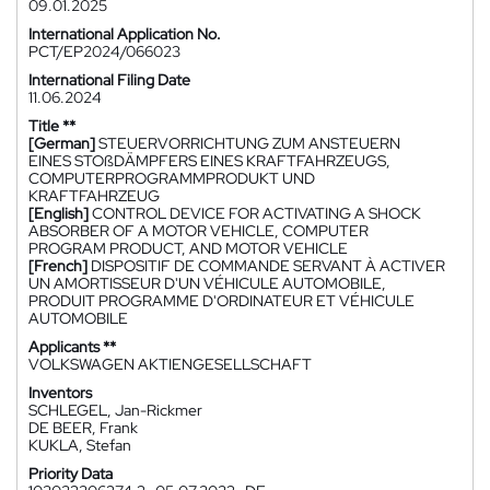
09.01.2025
International Application No.
PCT/EP2024/066023
International Filing Date
11.06.2024
Title **
[German]
STEUERVORRICHTUNG ZUM ANSTEUERN
EINES STOßDÄMPFERS EINES KRAFTFAHRZEUGS,
COMPUTERPROGRAMMPRODUKT UND
KRAFTFAHRZEUG
[English]
CONTROL DEVICE FOR ACTIVATING A SHOCK
ABSORBER OF A MOTOR VEHICLE, COMPUTER
PROGRAM PRODUCT, AND MOTOR VEHICLE
[French]
DISPOSITIF DE COMMANDE SERVANT À ACTIVER
UN AMORTISSEUR D'UN VÉHICULE AUTOMOBILE,
PRODUIT PROGRAMME D'ORDINATEUR ET VÉHICULE
AUTOMOBILE
Applicants **
VOLKSWAGEN AKTIENGESELLSCHAFT
Inventors
SCHLEGEL, Jan-Rickmer
DE BEER, Frank
KUKLA, Stefan
Priority Data