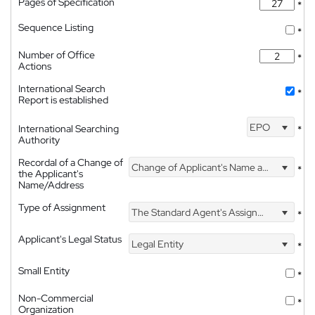
Pages of Specification
*
Sequence Listing
*
Number of Office
*
Actions
International Search
*
Report is established
EPO
International Searching
*
Authority
Recordal of a Change of
Change of Applicant's Name and Address
*
the Applicant's
Name/Address
Type of Assignment
The Standard Agent's Assignment
*
Applicant's Legal Status
Legal Entity
*
Small Entity
*
Non-Commercial
*
Organization