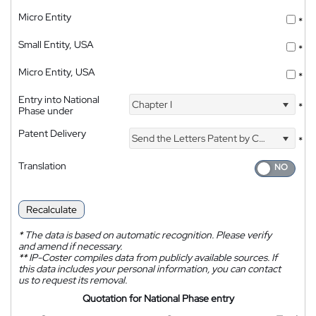
Micro Entity
*
Small Entity, USA
*
Micro Entity, USA
*
Entry into National
Chapter I
*
Phase under
Patent Delivery
Send the Letters Patent by Courier
*
Translation
Recalculate
*
The data is based on automatic recognition. Please verify
and amend if necessary.
**
IP-Coster compiles data from publicly available sources. If
this data includes your personal information, you can contact
us to request its removal.
Quotation for National Phase entry