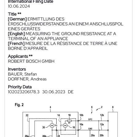
International Filing Date
10.06.2024
Title **
[German]
ERMITTLUNG DES
ERDSCHLUSSWIDERSTANDES AN EINEM ANSCHLUSSPOL
EINES GERÄTES
[English]
MEASURING THE GROUND RESISTANCE AT A
TERMINAL OF AN APPLIANCE
[French]
MESURE DE LA RÉSISTANCE DE TERRE À UNE
BORNE D'APPAREIL
Applicants **
ROBERT BOSCH GMBH
Inventors
BAUER, Stefan
DORFNER, Andreas
Priority Data
102023206178.3
30.06.2023
DE