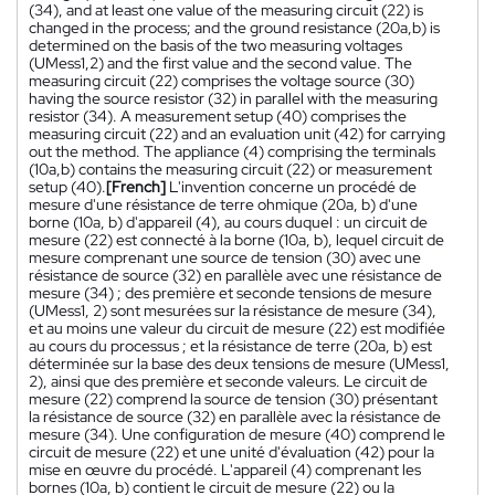
(34), and at least one value of the measuring circuit (22) is
changed in the process; and the ground resistance (20a,b) is
determined on the basis of the two measuring voltages
(UMess1,2) and the first value and the second value. The
measuring circuit (22) comprises the voltage source (30)
having the source resistor (32) in parallel with the measuring
resistor (34). A measurement setup (40) comprises the
measuring circuit (22) and an evaluation unit (42) for carrying
out the method. The appliance (4) comprising the terminals
(10a,b) contains the measuring circuit (22) or measurement
setup (40).
[French]
L'invention concerne un procédé de
mesure d'une résistance de terre ohmique (20a, b) d'une
borne (10a, b) d'appareil (4), au cours duquel : un circuit de
mesure (22) est connecté à la borne (10a, b), lequel circuit de
mesure comprenant une source de tension (30) avec une
résistance de source (32) en parallèle avec une résistance de
mesure (34) ; des première et seconde tensions de mesure
(UMess1, 2) sont mesurées sur la résistance de mesure (34),
et au moins une valeur du circuit de mesure (22) est modifiée
au cours du processus ; et la résistance de terre (20a, b) est
déterminée sur la base des deux tensions de mesure (UMess1,
2), ainsi que des première et seconde valeurs. Le circuit de
mesure (22) comprend la source de tension (30) présentant
la résistance de source (32) en parallèle avec la résistance de
mesure (34). Une configuration de mesure (40) comprend le
circuit de mesure (22) et une unité d'évaluation (42) pour la
mise en œuvre du procédé. L'appareil (4) comprenant les
bornes (10a, b) contient le circuit de mesure (22) ou la