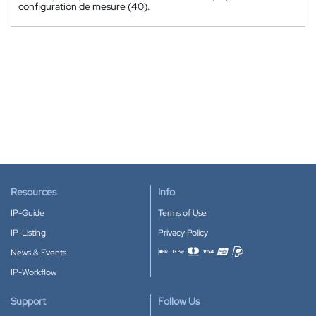
configuration de mesure (40).
Resources
Info
IP-Guide
Terms of Use
IP-Listing
Privacy Policy
News & Events
Accepted payment methods
IP-Workflow
Support
Follow Us