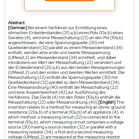
Abstract
[German]
Bei einem Verfahren zur Ermittlung eines
ohmschen Erdwiderstandes (20,a,b) eines Pols (10a,b) eines
Gerätes (4), wird eine Messschaltung (22) an den Pol (10a,b)
angeschlossen, die eine Spannungsquelle (30) mit
Quellwiderstand (32) parallel zu einem Messwiderstand (34)
enthält, werden eine erste und zweite Messspannung
(UMess1,2) am Messwiderstand (34) ermittelt, und dabei
mindestens ein Wert der Messschaltung (22) verändert und
der Erdwiderstand (20,a,b) aus den beiden Messspannungen
(UMess1,2) und den ersten und zweiten Werten ermittelt. Die
Messschaltung (22) enthält die Spannungsquelle (30) mit
Quellwiderstand (32) parallel zu dem Messwiderstand (34).
Eine Messanordnung (40) enthält die Messschaltung (22)
und eine Auswerteeinheit (42) zur Ausführung des
Verfahrens. Das Gerät (4) mit den Polen (10a,b) enthält die
Messschaltung (22) oder Messanordnung (40).
[English]
The
invention relates to a method for measuring an ohmic ground
resistance (20a,b) of a terminal (10a,b) of an appliance (4), in
which method: a measuring circuit (22) is connected to the
terminal (10a,b), which measuring circuit comprises a voltage
source (30) having a source resistor (32) in parallel with a
measuring resistor (34); a first and a second measuring
voltage (UMess1,2) are measured at the measuring resistor