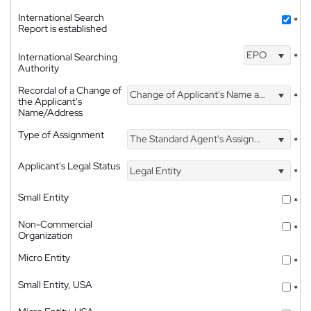
International Search
*
Report is established
EPO
International Searching
*
Authority
Recordal of a Change of
Change of Applicant's Name and Address
*
the Applicant's
Name/Address
Type of Assignment
The Standard Agent's Assignment
*
Applicant's Legal Status
Legal Entity
*
Small Entity
*
Non-Commercial
*
Organization
Micro Entity
*
Small Entity, USA
*