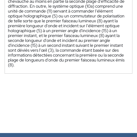
chevauche au moins en partie la seconde plage d'efficacité de
diffraction. En outre, le système optique (10a) comprend une
unité de commande (11) servant à commander l'élément
optique holographique (5) ou un commutateur de polarisation
de telle sorte que le premier faisceau lumineux (8) ayant la
première longueur d'onde et incident sur l'élément optique
holographique (5) à un premier angle d'incidence (15) à un
premier instant, et le premier faisceau lumineux (8) ayant la
seconde longueur d'onde et incident au premier angle
d'incidence (15) à un second instant suivant le premier instant
sont déviés vers l'œil (3), la commande étant basée sur des
informations détectées concernant la première ou la seconde
plage de longueurs d'onde du premier faisceau lumineux émis
(8).