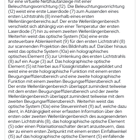
für eine virtuelle Netzhautanzeige mit einer
Beleuchtungsvorrichtung (12). Die Beleuchtungsvorrichtung
(12) weist eine erste Laserdiode (7) zum Aussenden eines
ersten Lichtstrahls (8) innerhalb eines ersten
Wellenlängenbereichs auf. Der erste Wellenlängenbereich
verschiebt sich abhängig von einer Temperatur der ersten
Laserdiode (7) hin zu einem zweiten Wellenlängenbereich.
Weiterhin weist das optische System (10a) eine erste
ansteuerbare Ablenkeinheit (9) für den ersten Lichtstrahl (8)
zur scannenden Projektion des Bildinhalts auf. Darüber hinaus
weist das optische System (10a) ein holographisches
optisches Element (5) zur Umlenkung des ersten Lichtstrahls
(8) auf ein Auge (3) auf. Das holographische optische
Element (5) ist hierbei aus Flüssigkristallen ausgebildet und
weist eine erste holographische Funktion mit einem ersten
Beugungseffizienzbereich und eine zweite holographische
Funktion mit einem zweiten Beugungseffizienzbereich auf.
Der erste Wellenlängenbereich überlappt zumindest teilweise
mit dem ersten Beugungseffizienzbereich und der zweite
Wellenlängenbereich überlappt zumindest teilweise mit dem
zweiten Beugungseffizienzbereich. Weiterhin weist das
optische System (10a) eine Steuereinheit (11) auf, welche dazu
dient, in Abhängigkeit einer erfassten Information über den
ersten oder zweiten Wellenlängenbereich des ausgesendeten
ersten Lichtstrahls (8), das holographische optische Element
(5) oder einen Polarisationsschalter derart anzusteuern, dass
der zu einem ersten Zeitpunkt mit einem ersten Einfallswinkel
(15) auf das holographische optische Element (5) einfallende