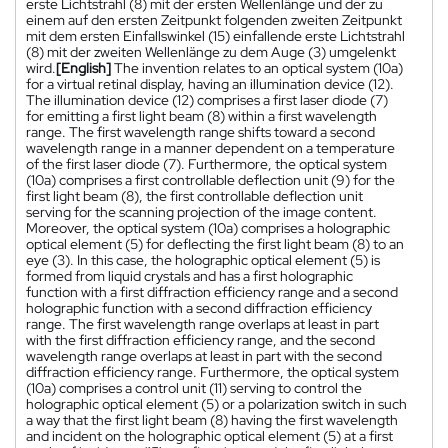
erste Lichtstrahl (8) mit der ersten Wellenlänge und der zu
einem auf den ersten Zeitpunkt folgenden zweiten Zeitpunkt
mit dem ersten Einfallswinkel (15) einfallende erste Lichtstrahl
(8) mit der zweiten Wellenlänge zu dem Auge (3) umgelenkt
wird.
[English]
The invention relates to an optical system (10a)
for a virtual retinal display, having an illumination device (12).
The illumination device (12) comprises a first laser diode (7)
for emitting a first light beam (8) within a first wavelength
range. The first wavelength range shifts toward a second
wavelength range in a manner dependent on a temperature
of the first laser diode (7). Furthermore, the optical system
(10a) comprises a first controllable deflection unit (9) for the
first light beam (8), the first controllable deflection unit
serving for the scanning projection of the image content.
Moreover, the optical system (10a) comprises a holographic
optical element (5) for deflecting the first light beam (8) to an
eye (3). In this case, the holographic optical element (5) is
formed from liquid crystals and has a first holographic
function with a first diffraction efficiency range and a second
holographic function with a second diffraction efficiency
range. The first wavelength range overlaps at least in part
with the first diffraction efficiency range, and the second
wavelength range overlaps at least in part with the second
diffraction efficiency range. Furthermore, the optical system
(10a) comprises a control unit (11) serving to control the
holographic optical element (5) or a polarization switch in such
a way that the first light beam (8) having the first wavelength
and incident on the holographic optical element (5) at a first