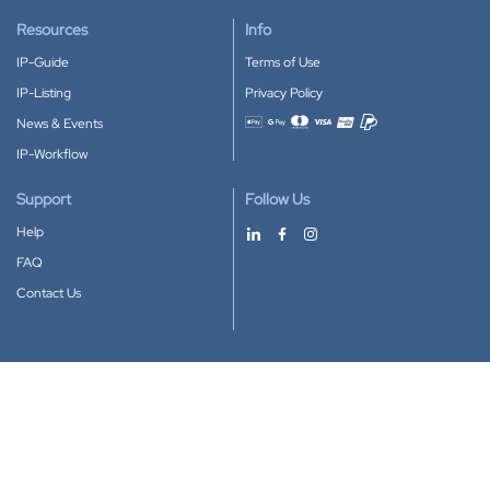
Resources
Info
IP-Guide
Terms of Use
IP-Listing
Privacy Policy
News & Events
Accepted payment methods
IP-Workflow
Support
Follow Us
Help
FAQ
Contact Us
Download our App
Google Play
Apple Store
IP-Coster © 2010-2026
All rights reserved.