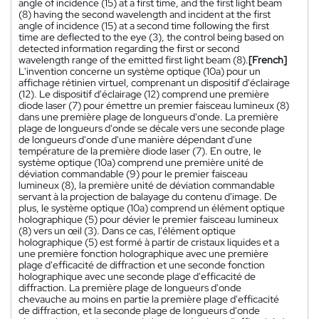
angle of incidence (15) at a first time, and the first light beam
(8) having the second wavelength and incident at the first
angle of incidence (15) at a second time following the first
time are deflected to the eye (3), the control being based on
detected information regarding the first or second
wavelength range of the emitted first light beam (8).
[French]
L'invention concerne un système optique (10a) pour un
affichage rétinien virtuel, comprenant un dispositif d'éclairage
(12). Le dispositif d'éclairage (12) comprend une première
diode laser (7) pour émettre un premier faisceau lumineux (8)
dans une première plage de longueurs d'onde. La première
plage de longueurs d'onde se décale vers une seconde plage
de longueurs d'onde d'une manière dépendant d'une
température de la première diode laser (7). En outre, le
système optique (10a) comprend une première unité de
déviation commandable (9) pour le premier faisceau
lumineux (8), la première unité de déviation commandable
servant à la projection de balayage du contenu d'image. De
plus, le système optique (10a) comprend un élément optique
holographique (5) pour dévier le premier faisceau lumineux
(8) vers un œil (3). Dans ce cas, l'élément optique
holographique (5) est formé à partir de cristaux liquides et a
une première fonction holographique avec une première
plage d'efficacité de diffraction et une seconde fonction
holographique avec une seconde plage d'efficacité de
diffraction. La première plage de longueurs d'onde
chevauche au moins en partie la première plage d'efficacité
de diffraction, et la seconde plage de longueurs d'onde