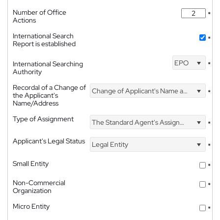
Number of Office
*
Actions
International Search
*
Report is established
EPO
International Searching
*
Authority
Recordal of a Change of
Change of Applicant's Name and Address
*
the Applicant's
Name/Address
Type of Assignment
The Standard Agent's Assignment
*
Applicant's Legal Status
Legal Entity
*
Small Entity
*
Non-Commercial
*
Organization
Micro Entity
*