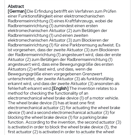
Abstract
[German]
Die Erfindung betrifft ein Verfahren zum Prüfen
einer Funktionsfähigkeit einer elektromechanischen
Radbremseinrichtung (1) eines Kraftfahrzeugs, wobei die
Radbremseinrichtung (1) zumindest einen ersten
elektromechanischen Aktuator (2) zum Betätigen der
Radbremseinrichtung (1) und einen zweiten
elektromechanischen Aktuator (3) zum Blockieren der
Radbremseinrichtung (1) für eine Parkbremsung aufweist. Es
ist vorgesehen, dass der zweite Aktuator (3) zum Blockieren
der Radbremseinrichtung (1) angesteuert wird, dass der erste
Aktuator (2) zum Betätigen der Radbremseinrichtung (1)
angesteuert wird, dass eine Bewegungsgröße des ersten
Aktuators (2) erfasst wird, und dass, wenn die
Bewegungsgröße einen vorgegebenen Grenzwert
unterschreitet, der zweite Aktuator (3) als funktionsfähig
erkannt wird, und dass der zweite Aktuator (3) ansonsten als
fehlerhaft erkannt wird.
[English]
The invention relates to a
method for checking the functionality of an
electromechanical wheel brake device (1) of a motor vehicle.
The wheel brake device (1) has at least one first
electromechanical actuator (2) for actuating the wheel brake
device (1) and a second electromechanical actuator (3) for
blocking the wheel brake device (1) for a parking brake
function. According to the invention, the second actuator (3)
is activated in order to block the wheel brake device (1), the
first actuator (2) is activated in order to actuate the wheel