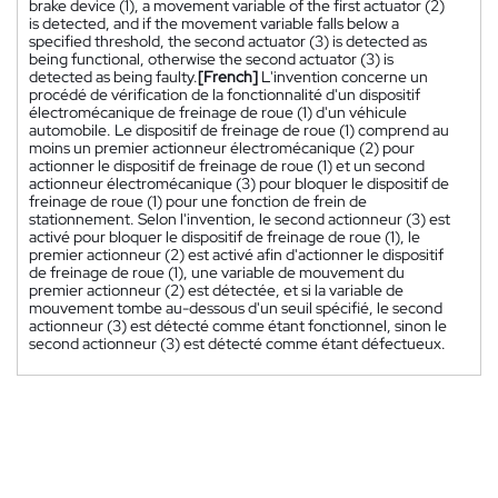
brake device (1), a movement variable of the first actuator (2)
is detected, and if the movement variable falls below a
specified threshold, the second actuator (3) is detected as
being functional, otherwise the second actuator (3) is
detected as being faulty.
[French]
L'invention concerne un
procédé de vérification de la fonctionnalité d'un dispositif
électromécanique de freinage de roue (1) d'un véhicule
automobile. Le dispositif de freinage de roue (1) comprend au
moins un premier actionneur électromécanique (2) pour
actionner le dispositif de freinage de roue (1) et un second
actionneur électromécanique (3) pour bloquer le dispositif de
freinage de roue (1) pour une fonction de frein de
stationnement. Selon l'invention, le second actionneur (3) est
activé pour bloquer le dispositif de freinage de roue (1), le
premier actionneur (2) est activé afin d'actionner le dispositif
de freinage de roue (1), une variable de mouvement du
premier actionneur (2) est détectée, et si la variable de
mouvement tombe au-dessous d'un seuil spécifié, le second
actionneur (3) est détecté comme étant fonctionnel, sinon le
second actionneur (3) est détecté comme étant défectueux.