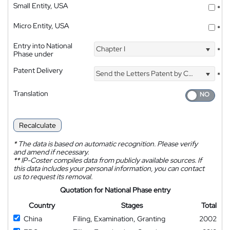
Small Entity, USA
*
Micro Entity, USA
*
Entry into National
Chapter I
*
Phase under
Patent Delivery
Send the Letters Patent by Courier
*
Translation
Recalculate
*
The data is based on automatic recognition. Please verify
and amend if necessary.
**
IP-Coster compiles data from publicly available sources. If
this data includes your personal information, you can contact
us to request its removal.
Quotation for National Phase entry
Country
Stages
Total
China
Filing, Examination, Granting
2002