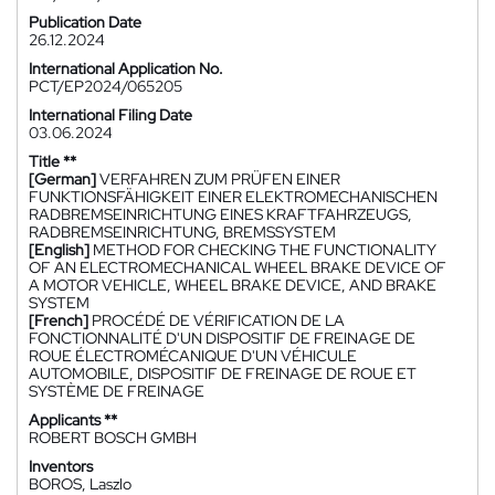
Publication Date
26.12.2024
International Application No.
PCT/EP2024/065205
International Filing Date
03.06.2024
Title **
[German]
VERFAHREN ZUM PRÜFEN EINER
FUNKTIONSFÄHIGKEIT EINER ELEKTROMECHANISCHEN
RADBREMSEINRICHTUNG EINES KRAFTFAHRZEUGS,
RADBREMSEINRICHTUNG, BREMSSYSTEM
[English]
METHOD FOR CHECKING THE FUNCTIONALITY
OF AN ELECTROMECHANICAL WHEEL BRAKE DEVICE OF
A MOTOR VEHICLE, WHEEL BRAKE DEVICE, AND BRAKE
SYSTEM
[French]
PROCÉDÉ DE VÉRIFICATION DE LA
FONCTIONNALITÉ D'UN DISPOSITIF DE FREINAGE DE
ROUE ÉLECTROMÉCANIQUE D'UN VÉHICULE
AUTOMOBILE, DISPOSITIF DE FREINAGE DE ROUE ET
SYSTÈME DE FREINAGE
Applicants **
ROBERT BOSCH GMBH
Inventors
BOROS, Laszlo