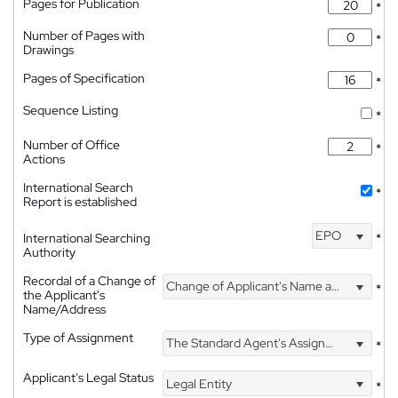
Pages for Publication
*
Number of Pages with
*
Drawings
Pages of Specification
*
Sequence Listing
*
Number of Office
*
Actions
International Search
*
Report is established
EPO
International Searching
*
Authority
Recordal of a Change of
Change of Applicant's Name and Address
*
the Applicant's
Name/Address
Type of Assignment
The Standard Agent's Assignment
*
Applicant's Legal Status
Legal Entity
*