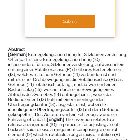
Submit
Abstract
[German]
Entriegelungsanordnung für Sitzlehnenverstellung
Offenbart ist eine Entriegelungsanordnung (10),
insbesondere für eine Sitzlehnenverstellung, aufweisend ein
entlang einer Rotationsachse (R) drehbares Bedienelement
(12), welches mit einem Getriebe (14) verbunden ist und
mittels einer Drehbewegung um die Rotationsachse (R) das
Getriebe (14) rotatorisch betätigt, und aufweisend einen
Rastbeschlag (16), welcher durch eine Bewegung eines
Abtriebs des Getriebes (14) entriegelbar ist, wobei das
Bedienelement (12) hohl mit einer innenliegenden
Übertragungskontur (13) ausgestaltet ist, wobei die
innenliegende Übertragungskontur (13) mit dem Getriebe
gekoppelt ist. Des Weiteren sind ein Fahrzeugsitz und ein
Fahrzeug offenbart.
[English]
The invention relates to a
release arrangement (10), in particular for adjusting a seat
backrest, said release arrangement comprising: a control
element (12) which is rotatable along an axis of rotation (R)
and is connected to a gear mechanism (14) and, by means of a