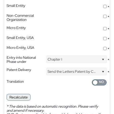
Small Entity
*
Non-Commercial
*
Organization
Micro Entity
*
Small Entity, USA
*
Micro Entity, USA
*
Entry into National
Chapter I
*
Phase under
Patent Delivery
Send the Letters Patent by Courier
*
Translation
Recalculate
*
The data is based on automatic recognition. Please verify
and amend if necessary.