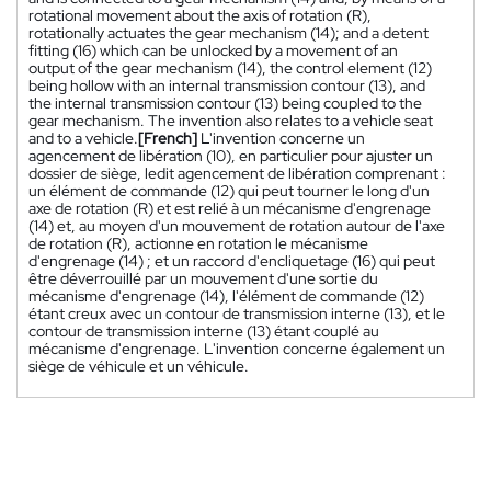
rotational movement about the axis of rotation (R),
rotationally actuates the gear mechanism (14); and a detent
fitting (16) which can be unlocked by a movement of an
output of the gear mechanism (14), the control element (12)
being hollow with an internal transmission contour (13), and
the internal transmission contour (13) being coupled to the
gear mechanism. The invention also relates to a vehicle seat
and to a vehicle.
[French]
L'invention concerne un
agencement de libération (10), en particulier pour ajuster un
dossier de siège, ledit agencement de libération comprenant :
un élément de commande (12) qui peut tourner le long d'un
axe de rotation (R) et est relié à un mécanisme d'engrenage
(14) et, au moyen d'un mouvement de rotation autour de l'axe
de rotation (R), actionne en rotation le mécanisme
d'engrenage (14) ; et un raccord d'encliquetage (16) qui peut
être déverrouillé par un mouvement d'une sortie du
mécanisme d'engrenage (14), l'élément de commande (12)
étant creux avec un contour de transmission interne (13), et le
contour de transmission interne (13) étant couplé au
mécanisme d'engrenage. L'invention concerne également un
siège de véhicule et un véhicule.