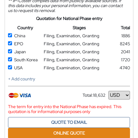
**
IP-Coster compiles data from publicly available sources. If
this data includes your personal information, you can contact
us to request its removal.
Quotation for National Phase entry
Country
Stages
Total
China
Filing, Examination, Granting
1886
EPO
Filing, Examination, Granting
8245
Japan
Filing, Examination, Granting
2041
South Korea
Filing, Examination, Granting
1720
USA
Filing, Examination, Granting
4740
+ Add country
Total:
18,632
Currency
The term for entry into the National Phase has expired. This
quotation is for informational purposes only
QUOTE TO EMAIL
ONLINE QUOTE