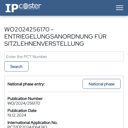
IP-Coster — Home
WO2024256170 -
ENTRIEGELUNGSANORDNUNG FÜR
SITZLEHNENVERSTELLUNG
Search
National phase entry:
National phase
Publication Number
WO/2024/256170
Publication Date
19.12.2024
International Application No.
PCT/EP2024/064743