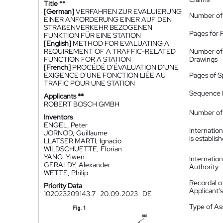
Title **
[German]
VERFAHREN ZUR EVALUIERUNG
Number of
EINER ANFORDERUNG EINER AUF DEN
STRAßENVERKEHR BEZOGENEN
Pages for 
FUNKTION FÜR EINE STATION
[English]
METHOD FOR EVALUATING A
REQUIREMENT OF A TRAFFIC-RELATED
Number of
FUNCTION FOR A STATION
Drawings
[French]
PROCÉDÉ D'ÉVALUATION D'UNE
EXIGENCE D'UNE FONCTION LIÉE AU
Pages of S
TRAFIC POUR UNE STATION
Sequence L
Applicants **
ROBERT BOSCH GMBH
Number of 
Inventors
ENGEL, Peter
Internatio
JORNOD, Guillaume
is establis
LLATSER MARTI, Ignacio
WILDSCHUETTE, Florian
YANG, Yiwen
Internatio
GERALDY, Alexander
Authority
WETTE, Philip
Recordal o
Priority Data
Applicant
102023209143.7
20.09.2023
DE
Type of A