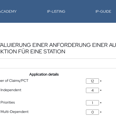
-ACADEMY
IP-LISTING
IP-GUIDE
VALUIERUNG EINER ANFORDERUNG EINER A
TION FÜR EINE STATION
Application details
ber of Claims/PCT
*
 Independent
*
Priorities
*
 Multi-Dependent
*