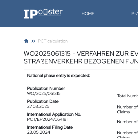
IP-Coster
HOME
IP
PCT calculation
WO2025061315 - VERFAHREN ZUR E
STRAßENVERKEHR BEZOGENEN FUNK
National phase entry is expected:
Publication Number
WO/2025/061315
Total Num
Publication Date
27.03.2025
Number of
Claims
International Application No.
PCT/EP2024/064181
Number of 
International Filing Date
23.05.2024
Number of
Claims