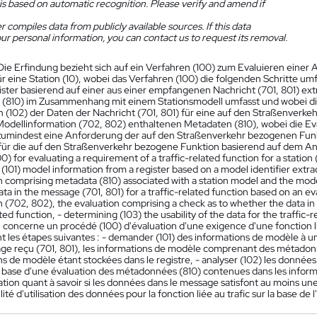
is based on automatic recognition. Please verify and amend if
 compiles data from publicly available sources. If this data
ur personal information, you can contact us to request its removal.
Die Erfindung bezieht sich auf ein Verfahren (100) zum Evaluieren eine
r eine Station (10), wobei das Verfahren (100) die folgenden Schritte umf
ster basierend auf einer aus einer empfangenen Nachricht (701, 801) ex
(810) im Zusammenhang mit einem Stationsmodell umfasst und wobei die 
n (102) der Daten der Nachricht (701, 801) für eine auf den Straßenverk
 Modellinformation (702, 802) enthaltenen Metadaten (810), wobei die Ev
zumindest eine Anforderung der auf den Straßenverkehr bezogenen Funkt
für die auf den Straßenverkehr bezogene Funktion basierend auf dem Ana
) for evaluating a requirement of a traffic-related function for a station
 (101) model information from a register based on a model identifier extr
 comprising metadata (810) associated with a station model and the model
ata in the message (701, 801) for a traffic-related function based on an 
 (702, 802), the evaluation comprising a check as to whether the data in
ated function, - determining (103) the usability of the data for the traffic-
 concerne un procédé (100) d'évaluation d'une exigence d'une fonction lié
les étapes suivantes : - demander (101) des informations de modèle à un r
ge reçu (701, 801), les informations de modèle comprenant des métadonné
s de modèle étant stockées dans le registre, - analyser (102) les données
 la base d'une évaluation des métadonnées (810) contenues dans les infor
ation quant à savoir si les données dans le message satisfont au moins une
ilité d'utilisation des données pour la fonction liée au trafic sur la base de l