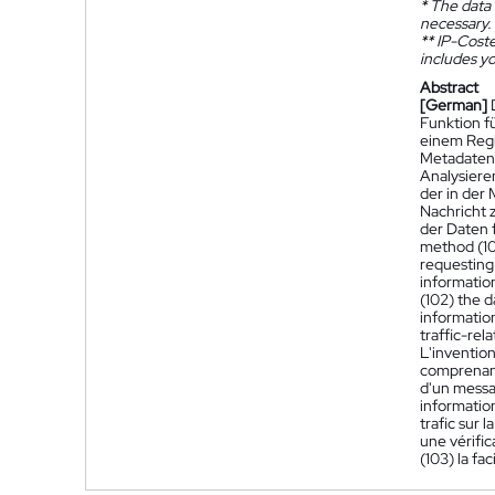
*
The data 
necessary.
**
IP-Coster
includes yo
Abstract
[German]
Funktion fü
einem Regi
Metadaten 
Analysiere
der in der
Nachricht 
der Daten 
method (100
requesting
information
(102) the d
information
traffic-rel
L'invention
comprenant 
d'un messa
information
trafic sur
une vérific
(103) la fac