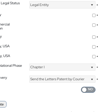
 Legal Status
Legal Entity
*
y
*
ercial
*
on
ty
*
ty, USA
*
ty, USA
*
 National Phase
Chapter I
*
ivery
Send the Letters Patent by Courier
*
ate