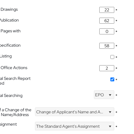
 Drawings
*
Publication
*
 Pages with
*
pecification
*
isting
*
Office Actions
*
nal Search Report
*
hed
EPO
nal Searching
*
f a Change of the
Change of Applicant's Name and Address
*
's Name/Address
ssignment
The Standard Agent's Assignment
*