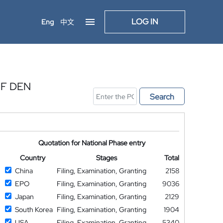
LOG IN
Eng
中文
UF DEN
Search
Quotation for National Phase entry
Country
Stages
Total
China
Filing, Examination, Granting
2158
EPO
Filing, Examination, Granting
9036
Japan
Filing, Examination, Granting
2129
South Korea
Filing, Examination, Granting
1904
USA
Filing, Examination, Granting
5340