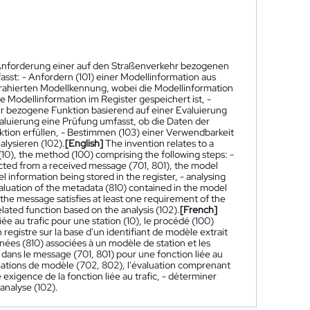
r Anforderung einer auf den Straßenverkehr bezogenen
asst: - Anfordern (101) einer Modellinformation aus
trahierten Modellkennung, wobei die Modellinformation
Modellinformation im Register gespeichert ist, -
ehr bezogene Funktion basierend auf einer Evaluierung
aluierung eine Prüfung umfasst, ob die Daten der
ion erfüllen, - Bestimmen (103) einer Verwendbarkeit
lysieren (102).
[English]
The invention relates to a
 (10), the method (100) comprising the following steps: -
acted from a received message (701, 801), the model
 information being stored in the register, - analysing
evaluation of the metadata (810) contained in the model
 the message satisfies at least one requirement of the
related function based on the analysis (102).
[French]
e au trafic pour une station (10), le procédé (100)
egistre sur la base d'un identifiant de modèle extrait
es (810) associées à un modèle de station et les
 dans le message (701, 801) pour une fonction liée au
mations de modèle (702, 802), l'évaluation comprenant
 exigence de la fonction liée au trafic, - déterminer
'analyse (102).