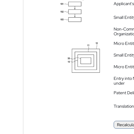
Applicant's
Small Entit
Non-Comm
Organizati
Micro Enti
Small Enti
Micro Enti
Entry into
under
Patent Del
Translation
Recalcul