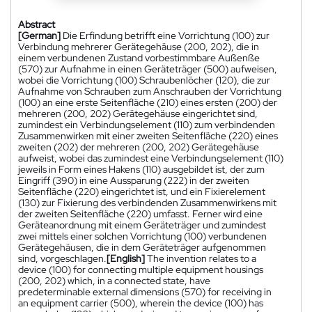
Abstract
[German]
Die Erfindung betrifft eine Vorrichtung (100) zur
Verbindung mehrerer Gerätegehäuse (200, 202), die in
einem verbundenen Zustand vorbestimmbare Außenße
(570) zur Aufnahme in einen Geräteträger (500) aufweisen,
wobei die Vorrichtung (100) Schraubenlöcher (120), die zur
Aufnahme von Schrauben zum Anschrauben der Vorrichtung
(100) an eine erste Seitenfläche (210) eines ersten (200) der
mehreren (200, 202) Gerätegehäuse eingerichtet sind,
zumindest ein Verbindungselement (110) zum verbindenden
Zusammenwirken mit einer zweiten Seitenfläche (220) eines
zweiten (202) der mehreren (200, 202) Gerätegehäuse
aufweist, wobei das zumindest eine Verbindungselement (110)
jeweils in Form eines Hakens (110) ausgebildet ist, der zum
Eingriff (390) in eine Aussparung (222) in der zweiten
Seitenfläche (220) eingerichtet ist, und ein Fixierelement
(130) zur Fixierung des verbindenden Zusammenwirkens mit
der zweiten Seitenfläche (220) umfasst. Ferner wird eine
Geräteanordnung mit einem Geräteträger und zumindest
zwei mittels einer solchen Vorrichtung (100) verbundenen
Gerätegehäusen, die in dem Geräteträger aufgenommen
sind, vorgeschlagen.
[English]
The invention relates to a
device (100) for connecting multiple equipment housings
(200, 202) which, in a connected state, have
predeterminable external dimensions (570) for receiving in
an equipment carrier (500), wherein the device (100) has