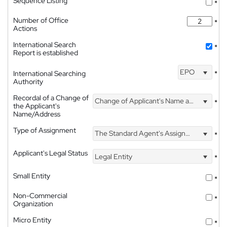
Sequence Listing
*
Number of Office
*
Actions
International Search
*
Report is established
EPO
International Searching
*
Authority
Recordal of a Change of
Change of Applicant's Name and Address
*
the Applicant's
Name/Address
Type of Assignment
The Standard Agent's Assignment
*
Applicant's Legal Status
Legal Entity
*
Small Entity
*
Non-Commercial
*
Organization
Micro Entity
*