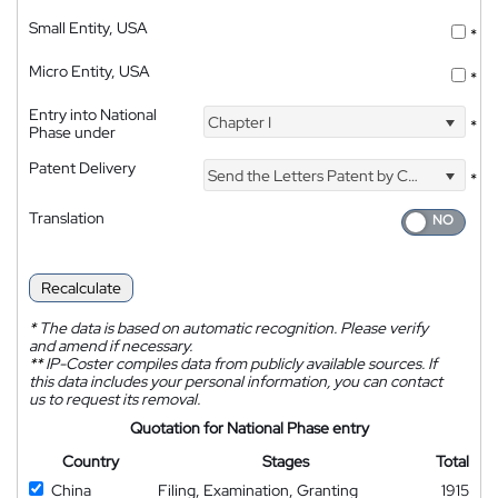
Small Entity, USA
*
Micro Entity, USA
*
Entry into National
Chapter I
*
Phase under
Patent Delivery
Send the Letters Patent by Courier
*
Translation
Recalculate
*
The data is based on automatic recognition. Please verify
and amend if necessary.
**
IP-Coster compiles data from publicly available sources. If
this data includes your personal information, you can contact
us to request its removal.
Quotation for National Phase entry
Country
Stages
Total
China
Filing, Examination, Granting
1915