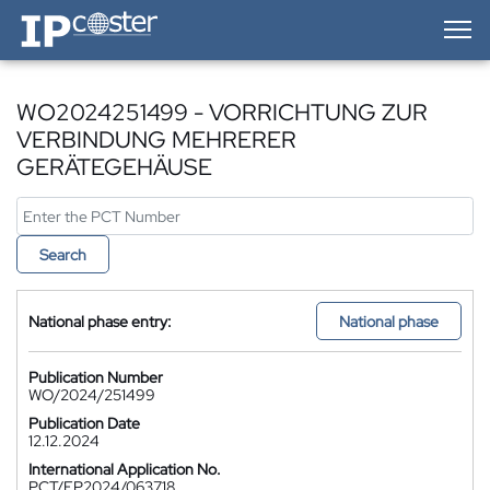
IP-Coster — Home
WO2024251499 - VORRICHTUNG ZUR
VERBINDUNG MEHRERER
GERÄTEGEHÄUSE
Search
National phase entry:
National phase
Publication Number
WO/2024/251499
Publication Date
12.12.2024
International Application No.
PCT/EP2024/063718