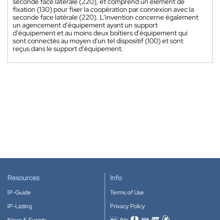
seconde face latérale (220), et comprend un élément de
fixation (130) pour fixer la coopération par connexion avec la
seconde face latérale (220). L'invention concerne également
un agencement d'équipement ayant un support
d'équipement et au moins deux boîtiers d'équipement qui
sont connectés au moyen d'un tel dispositif (100) et sont
reçus dans le support d'équipement.
Resources
Info
IP-Guide
Terms of Use
IP-Listing
Privacy Policy