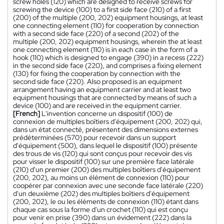
screw holes (120) which are designed to receive screws for
screwing the device (100) to a first side face (210) of a first
(200) of the multiple (200, 202) equipment housings, at least
one connecting element (110) for cooperation by connection
with a second side face (220) of a second (202) of the
multiple (200, 202) equipment housings, wherein the at least
one connecting element (110) is in each case in the form of a
hook (110) which is designed to engage (390) in a recess (222)
in the second side face (220), and comprises a fixing element
(130) for fixing the cooperation by connection with the
second side face (220). Also proposed is an equipment
arrangement having an equipment carrier and at least two
equipment housings that are connected by means of such a
device (100) and are received in the equipment carrier.
[French]
L'invention concerne un dispositif (100) de
connexion de multiples boîtiers d'équipement (200, 202) qui,
dans un état connecté, présentent des dimensions externes
prédéterminées (570) pour recevoir dans un support
d'équipement (500), dans lequel le dispositif (100) présente
des trous de vis (120) qui sont conçus pour recevoir des vis
pour visser le dispositif (100) sur une première face latérale
(210) d'un premier (200) des multiples boîtiers d'équipement
(200, 202), au moins un élément de connexion (110) pour
coopérer par connexion avec une seconde face latérale (220)
d'un deuxième (202) des multiples boîtiers d'équipement
(200, 202), le ou les éléments de connexion (110) étant dans
chaque cas sous la forme d'un crochet (110) qui est conçu
pour venir en prise (390) dans un évidement (222) dans la