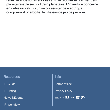
relier deux des quatre arbres afin de bloquer le premier train
planétaire et le second train planétaire. L'invention concerne
en outre un vélo ou un vélo à assistance électrique
comprenant une boîte de vitesses de jeu de pédalier.
Resources
Info
IP-Guide
Terms of Use
IP-Listing
Privacy Policy
News & Events
Accepted payment methods
IP-Workflow