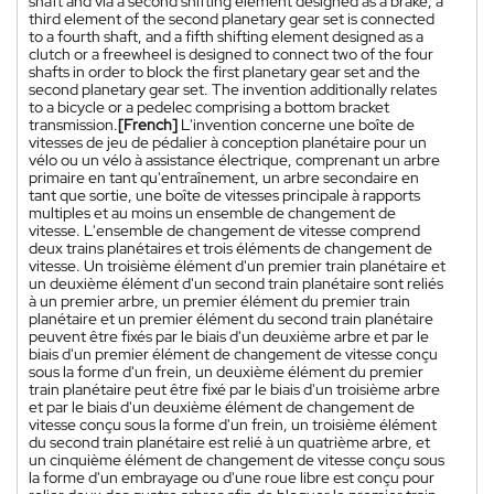
shaft and via a second shifting element designed as a brake, a
third element of the second planetary gear set is connected
to a fourth shaft, and a fifth shifting element designed as a
clutch or a freewheel is designed to connect two of the four
shafts in order to block the first planetary gear set and the
second planetary gear set. The invention additionally relates
to a bicycle or a pedelec comprising a bottom bracket
transmission.
[French]
L'invention concerne une boîte de
vitesses de jeu de pédalier à conception planétaire pour un
vélo ou un vélo à assistance électrique, comprenant un arbre
primaire en tant qu'entraînement, un arbre secondaire en
tant que sortie, une boîte de vitesses principale à rapports
multiples et au moins un ensemble de changement de
vitesse. L'ensemble de changement de vitesse comprend
deux trains planétaires et trois éléments de changement de
vitesse. Un troisième élément d'un premier train planétaire et
un deuxième élément d'un second train planétaire sont reliés
à un premier arbre, un premier élément du premier train
planétaire et un premier élément du second train planétaire
peuvent être fixés par le biais d'un deuxième arbre et par le
biais d'un premier élément de changement de vitesse conçu
sous la forme d'un frein, un deuxième élément du premier
train planétaire peut être fixé par le biais d'un troisième arbre
et par le biais d'un deuxième élément de changement de
vitesse conçu sous la forme d'un frein, un troisième élément
du second train planétaire est relié à un quatrième arbre, et
un cinquième élément de changement de vitesse conçu sous
la forme d'un embrayage ou d'une roue libre est conçu pour