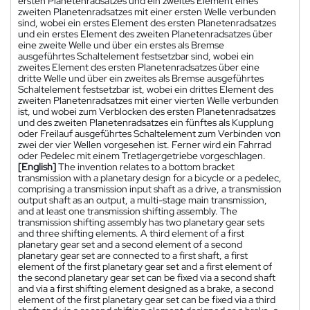
ersten Planetenradsatzes und ein zweites Element eines
zweiten Planetenradsatzes mit einer ersten Welle verbunden
sind, wobei ein erstes Element des ersten Planetenradsatzes
und ein erstes Element des zweiten Planetenradsatzes über
eine zweite Welle und über ein erstes als Bremse
ausgeführtes Schaltelement festsetzbar sind, wobei ein
zweites Element des ersten Planetenradsatzes über eine
dritte Welle und über ein zweites als Bremse ausgeführtes
Schaltelement festsetzbar ist, wobei ein drittes Element des
zweiten Planetenradsatzes mit einer vierten Welle verbunden
ist, und wobei zum Verblocken des ersten Planetenradsatzes
und des zweiten Planetenradsatzes ein fünftes als Kupplung
oder Freilauf ausgeführtes Schaltelement zum Verbinden von
zwei der vier Wellen vorgesehen ist. Ferner wird ein Fahrrad
oder Pedelec mit einem Tretlagergetriebe vorgeschlagen.
[English]
The invention relates to a bottom bracket
transmission with a planetary design for a bicycle or a pedelec,
comprising a transmission input shaft as a drive, a transmission
output shaft as an output, a multi-stage main transmission,
and at least one transmission shifting assembly. The
transmission shifting assembly has two planetary gear sets
and three shifting elements. A third element of a first
planetary gear set and a second element of a second
planetary gear set are connected to a first shaft, a first
element of the first planetary gear set and a first element of
the second planetary gear set can be fixed via a second shaft
and via a first shifting element designed as a brake, a second
element of the first planetary gear set can be fixed via a third