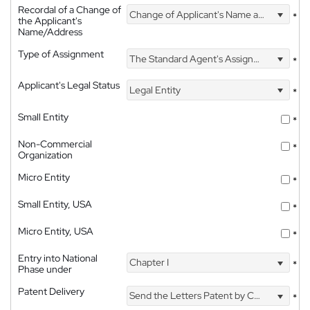
Recordal of a Change of
Change of Applicant's Name and Address
*
the Applicant's
Name/Address
Type of Assignment
The Standard Agent's Assignment
*
Applicant's Legal Status
Legal Entity
*
Small Entity
*
Non-Commercial
*
Organization
Micro Entity
*
Small Entity, USA
*
Micro Entity, USA
*
Entry into National
Chapter I
*
Phase under
Patent Delivery
Send the Letters Patent by Courier
*