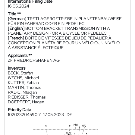
International Filing Date
16.05.2024
Title **
[German]
TRETLAGERGETRIEBE IN PLANETENBAUWEISE
FÜR EIN FAHRRAD ODER EIN PEDELEC
[English]
BOTTOM BRACKET TRANSMISSION WITH A
PLANETARY DESIGN FOR A BICYCLE OR PEDELEC
[French]
BOÎTE DE VITESSES DE JEU DE PÉDALIER À
CONCEPTION PLANÉTAIRE POUR UN VÉLO OU UN VÉLO
À ASSISTANCE ÉLECTRIQUE
Applicants **
ZF FRIEDRICHSHAFEN AG
Inventors
BECK, Stefan
WECHS, Michael
KUTTER, Fabian
MARTIN, Thomas
RADIC, Mladjan
RIEDISSER, Thomas
DOEPFERT, Hagen
Priority Data
102023204590.7
17.05.2023
DE