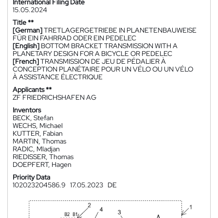
International Filing Date
15.05.2024
Title **
[German]
TRETLAGERGETRIEBE IN PLANETENBAUWEISE
FÜR EIN FAHRRAD ODER EIN PEDELEC
[English]
BOTTOM BRACKET TRANSMISSION WITH A
PLANETARY DESIGN FOR A BICYCLE OR PEDELEC
[French]
TRANSMISSION DE JEU DE PÉDALIER À
CONCEPTION PLANÉTAIRE POUR UN VÉLO OU UN VÉLO
À ASSISTANCE ÉLECTRIQUE
Applicants **
ZF FRIEDRICHSHAFEN AG
Inventors
BECK, Stefan
WECHS, Michael
KUTTER, Fabian
MARTIN, Thomas
RADIC, Mladjan
RIEDISSER, Thomas
DOEPFERT, Hagen
Priority Data
102023204586.9
17.05.2023
DE