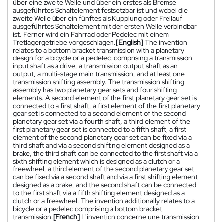
über eine zweite Welle und über ein erstes als Bremse
ausgeführtes Schaltelement festsetzbar ist und wobei die
zweite Welle über ein fünftes als Kupplung oder Freilauf
ausgeführtes Schaltelement mit der ersten Welle verbindbar
ist. Ferner wird ein Fahrrad oder Pedelec mit einem
Tretlagergetriebe vorgeschlagen.
[English]
The invention
relates to a bottom bracket transmission with a planetary
design for a bicycle or a pedelec, comprising a transmission
input shaft as a drive, a transmission output shaft as an
output, a multi-stage main transmission, and at least one
transmission shifting assembly. The transmission shifting
assembly has two planetary gear sets and four shifting
elements. A second element of the first planetary gear set is
connected to a first shaft, a first element of the first planetary
gear set is connected to a second element of the second
planetary gear set via a fourth shaft, a third element of the
first planetary gear set is connected to a fifth shaft, a first
element of the second planetary gear set can be fixed via a
third shaft and via a second shifting element designed as a
brake, the third shaft can be connected to the first shaft via a
sixth shifting element which is designed as a clutch or a
freewheel, a third element of the second planetary gear set
can be fixed via a second shaft and via a first shifting element
designed as a brake, and the second shaft can be connected
to the first shaft via a fifth shifting element designed as a
clutch or a freewheel. The invention additionally relates to a
bicycle or a pedelec comprising a bottom bracket
transmission.
[French]
L'invention concerne une transmission