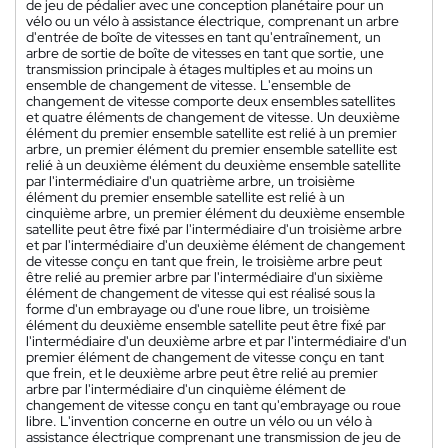
de jeu de pédalier avec une conception planétaire pour un
vélo ou un vélo à assistance électrique, comprenant un arbre
d'entrée de boîte de vitesses en tant qu'entraînement, un
arbre de sortie de boîte de vitesses en tant que sortie, une
transmission principale à étages multiples et au moins un
ensemble de changement de vitesse. L'ensemble de
changement de vitesse comporte deux ensembles satellites
et quatre éléments de changement de vitesse. Un deuxième
élément du premier ensemble satellite est relié à un premier
arbre, un premier élément du premier ensemble satellite est
relié à un deuxième élément du deuxième ensemble satellite
par l'intermédiaire d'un quatrième arbre, un troisième
élément du premier ensemble satellite est relié à un
cinquième arbre, un premier élément du deuxième ensemble
satellite peut être fixé par l'intermédiaire d'un troisième arbre
et par l'intermédiaire d'un deuxième élément de changement
de vitesse conçu en tant que frein, le troisième arbre peut
être relié au premier arbre par l'intermédiaire d'un sixième
élément de changement de vitesse qui est réalisé sous la
forme d'un embrayage ou d'une roue libre, un troisième
élément du deuxième ensemble satellite peut être fixé par
l'intermédiaire d'un deuxième arbre et par l'intermédiaire d'un
premier élément de changement de vitesse conçu en tant
que frein, et le deuxième arbre peut être relié au premier
arbre par l'intermédiaire d'un cinquième élément de
changement de vitesse conçu en tant qu'embrayage ou roue
libre. L'invention concerne en outre un vélo ou un vélo à
assistance électrique comprenant une transmission de jeu de