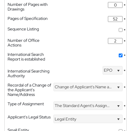
Number of Pages with
*
Drawings
Pages of Specification
*
Sequence Listing
*
Number of Office
*
Actions
International Search
*
Report is established
EPO
International Searching
*
Authority
Recordal of a Change of
Change of Applicant's Name and Address
*
the Applicant's
Name/Address
Type of Assignment
The Standard Agent's Assignment
*
Applicant's Legal Status
Legal Entity
*
Small Entity