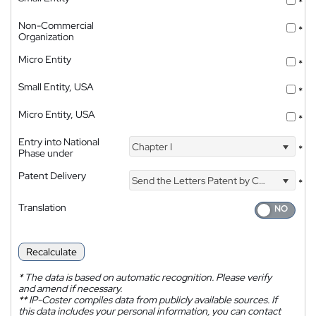
*
Non-Commercial
*
Organization
Micro Entity
*
Small Entity, USA
*
Micro Entity, USA
*
Entry into National
Chapter I
*
Phase under
Patent Delivery
Send the Letters Patent by Courier
*
Translation
Recalculate
*
The data is based on automatic recognition. Please verify
and amend if necessary.
**
IP-Coster compiles data from publicly available sources. If
this data includes your personal information, you can contact