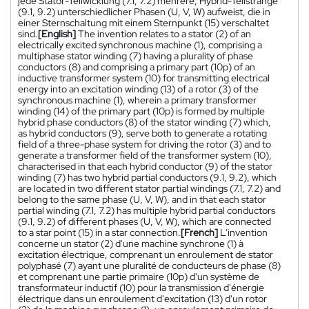
jede Stator-Teilwicklung (7.1, 7.2) mehrere, Hybrid-Teilstränge
(9.1, 9.2) unterschiedlicher Phasen (U, V, W) aufweist, die in
einer Sternschaltung mit einem Sternpunkt (15) verschaltet
sind.
[English]
The invention relates to a stator (2) of an
electrically excited synchronous machine (1), comprising a
multiphase stator winding (7) having a plurality of phase
conductors (8) and comprising a primary part (10p) of an
inductive transformer system (10) for transmitting electrical
energy into an excitation winding (13) of a rotor (3) of the
synchronous machine (1), wherein a primary transformer
winding (14) of the primary part (10p) is formed by multiple
hybrid phase conductors (8) of the stator winding (7) which,
as hybrid conductors (9), serve both to generate a rotating
field of a three-phase system for driving the rotor (3) and to
generate a transformer field of the transformer system (10),
characterised in that each hybrid conductor (9) of the stator
winding (7) has two hybrid partial conductors (9.1, 9.2), which
are located in two different stator partial windings (7.1, 7.2) and
belong to the same phase (U, V, W), and in that each stator
partial winding (7.1, 7.2) has multiple hybrid partial conductors
(9.1, 9.2) of different phases (U, V, W), which are connected
to a star point (15) in a star connection.
[French]
L'invention
concerne un stator (2) d'une machine synchrone (1) à
excitation électrique, comprenant un enroulement de stator
polyphasé (7) ayant une pluralité de conducteurs de phase (8)
et comprenant une partie primaire (10p) d'un système de
transformateur inductif (10) pour la transmission d'énergie
électrique dans un enroulement d'excitation (13) d'un rotor