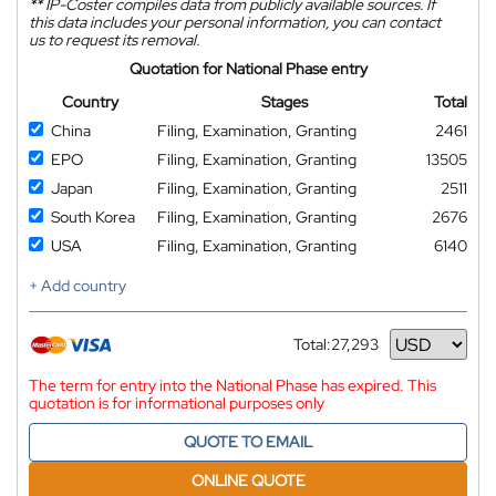
**
IP-Coster compiles data from publicly available sources. If
this data includes your personal information, you can contact
us to request its removal.
Quotation for National Phase entry
Country
Stages
Total
China
Filing, Examination, Granting
2461
EPO
Filing, Examination, Granting
13505
Japan
Filing, Examination, Granting
2511
South Korea
Filing, Examination, Granting
2676
USA
Filing, Examination, Granting
6140
+ Add country
Total:
27,293
Currency
The term for entry into the National Phase has expired. This
quotation is for informational purposes only
QUOTE TO EMAIL
ONLINE QUOTE