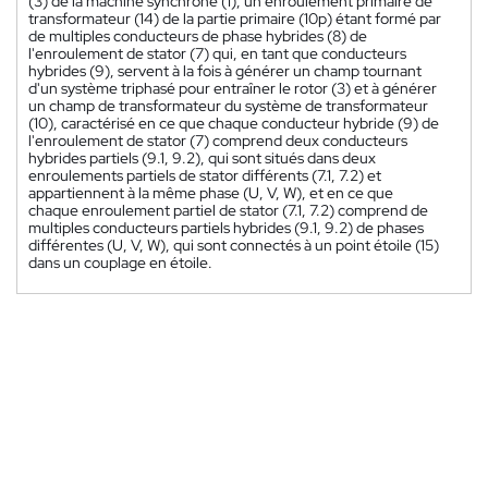
(3) de la machine synchrone (1), un enroulement primaire de
transformateur (14) de la partie primaire (10p) étant formé par
de multiples conducteurs de phase hybrides (8) de
l'enroulement de stator (7) qui, en tant que conducteurs
hybrides (9), servent à la fois à générer un champ tournant
d'un système triphasé pour entraîner le rotor (3) et à générer
un champ de transformateur du système de transformateur
(10), caractérisé en ce que chaque conducteur hybride (9) de
l'enroulement de stator (7) comprend deux conducteurs
hybrides partiels (9.1, 9.2), qui sont situés dans deux
enroulements partiels de stator différents (7.1, 7.2) et
appartiennent à la même phase (U, V, W), et en ce que
chaque enroulement partiel de stator (7.1, 7.2) comprend de
multiples conducteurs partiels hybrides (9.1, 9.2) de phases
différentes (U, V, W), qui sont connectés à un point étoile (15)
dans un couplage en étoile.