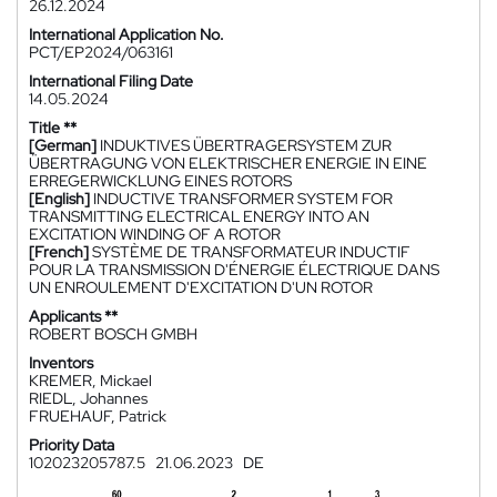
26.12.2024
International Application No.
PCT/EP2024/063161
International Filing Date
14.05.2024
Title **
[German]
INDUKTIVES ÜBERTRAGERSYSTEM ZUR
ÜBERTRAGUNG VON ELEKTRISCHER ENERGIE IN EINE
ERREGERWICKLUNG EINES ROTORS
[English]
INDUCTIVE TRANSFORMER SYSTEM FOR
TRANSMITTING ELECTRICAL ENERGY INTO AN
EXCITATION WINDING OF A ROTOR
[French]
SYSTÈME DE TRANSFORMATEUR INDUCTIF
POUR LA TRANSMISSION D'ÉNERGIE ÉLECTRIQUE DANS
UN ENROULEMENT D'EXCITATION D'UN ROTOR
Applicants **
ROBERT BOSCH GMBH
Inventors
KREMER, Mickael
RIEDL, Johannes
FRUEHAUF, Patrick
Priority Data
102023205787.5
21.06.2023
DE