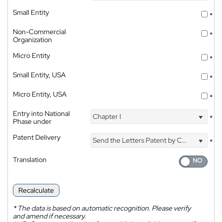
Small Entity
*
Non-Commercial
*
Organization
Micro Entity
*
Small Entity, USA
*
Micro Entity, USA
*
Entry into National
Chapter I
*
Phase under
Patent Delivery
Send the Letters Patent by Courier
*
Translation
Recalculate
*
The data is based on automatic recognition. Please verify
and amend if necessary.