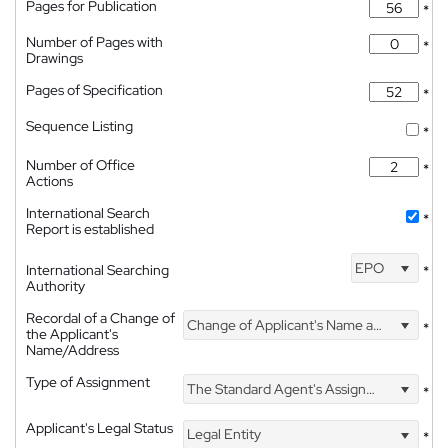
Pages for Publication
*
Number of Pages with
*
Drawings
Pages of Specification
*
Sequence Listing
*
Number of Office
*
Actions
International Search
*
Report is established
EPO
International Searching
*
Authority
Recordal of a Change of
Change of Applicant's Name and Address
*
the Applicant's
Name/Address
Type of Assignment
The Standard Agent's Assignment
*
Applicant's Legal Status
Legal Entity
*