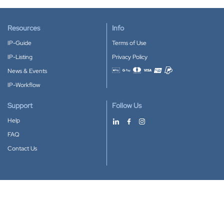
Resources
Info
IP-Guide
Terms of Use
IP-Listing
Privacy Policy
News & Events
Accepted payment methods
IP-Workflow
Support
Follow Us
Help
FAQ
Contact Us
Download our App
Google Play
Apple Store