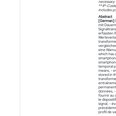
necessary.
**
IP-Coster
includes yo
Abstract
[German]
mit Dauerm
Signaltran
erfassten 
Werteverla
transformi
vergleiche
eine Warnu
which has 
smartphone 
smartphone 
temporal pr
means, - ev
stored in t
transformed
entraîneme
permanent e
données, - 
fournir au 
le disposit
signal, - é
précédemme
profil de v