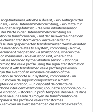
angetriebenes Getriebe aufweist, - ein Auflagemittel
or, - eine Datensammelvorrichtung, - ein Mittel zur
eignet ausgeführt ist, - die vom Vibrationssensor
f der Werte in der Datensammelvorrichtung als
tion zu transformieren, - mit der Auswerteeinheit den
eicherten transformierten Werteverläufen zu
fs zu den gespeicherten transformierten Werteverläufen
he invention relates to a system, comprising - a drive,
 a permanent magnet and - a smartphone, wherein the
ation means and - an evaluation unit, wherein the
values recorded by the vibration sensor, - storing a
sforming the value profile using the signal transformation
aring it with transformed value profiles previously
 in the event of an excessive deviation of the
ention se rapporte à un système, comprenant - un
 - un moyen de support comportant un aimant
teur de vibration, - un dispositif de collecte de
phone intelligent étant conçu pour être approprié pour -
e vibration, - stocker un profil temporel des valeurs dans
ofil de valeur à l'aide du moyen de transformation de
comparer à des profils de valeur transformés
ou envoyer un avertissement en cas d'écart excessif du