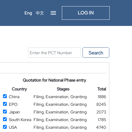
LOG IN
Eng
中文
Search
Quotation for National Phase entry
Country
Stages
Total
China
Filing, Examination, Granting
1886
EPO
Filing, Examination, Granting
8245
Japan
Filing, Examination, Granting
2073
South Korea
Filing, Examination, Granting
1785
USA
Filing, Examination, Granting
4740