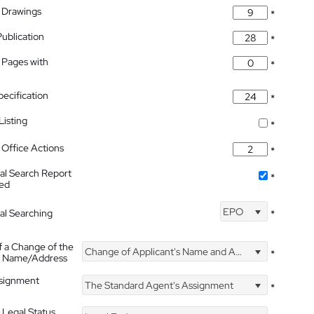
 Drawings
*
Publication
*
 Pages with
*
pecification
*
isting
*
Office Actions
*
nal Search Report
*
hed
EPO
nal Searching
*
f a Change of the
Change of Applicant's Name and Address
*
's Name/Address
ssignment
The Standard Agent's Assignment
*
 Legal Status