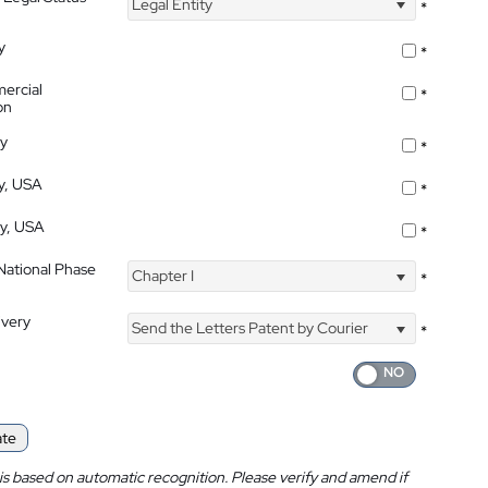
Legal Entity
*
y
*
ercial
*
on
ty
*
ty, USA
*
ty, USA
*
 National Phase
Chapter I
*
ivery
Send the Letters Patent by Courier
*
ate
is based on automatic recognition. Please verify and amend if