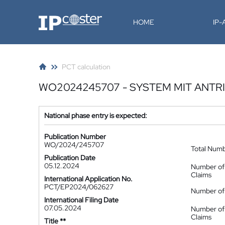
IP-Coster
HOME
IP
PCT calculation
WO2024245707 - SYSTEM MIT ANT
National phase entry is expected:
Publication Number
WO/2024/245707
Total Num
Publication Date
05.12.2024
Number of
Claims
International Application No.
PCT/EP2024/062627
Number of 
International Filing Date
07.05.2024
Number of
Claims
Title **