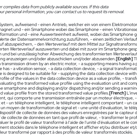
 compiles data from publicly available sources. If this data
ur personal information, you can contact us to request its removal.
System, aufweisend - einen Antrieb, welcher ein von einem Elektromotor 
agnet und - ein Smartphone wobei das Smartphone - einen Vibrationssens
sformation und - eine Auswerteeinheit aufweist, wobei das Smartphone ge
Werte der Datensammelvorrichtung zuzuführen, - einen zeitlichen Verlau
uf abzuspeichern, - den Werteverlauf mit dem Mittel zur Signaltransforma
erten Werteverlauf auszuwerten und dabei mit zuvor im Smartphone gesp
n und bei unzulässig hoher Abweichung des transformierten Werteverlau
ng anzuzeigen und/oder abzuschicken und/oder abzusenden.
[English]
T
a transmission driven by an electric motor, - a supporting means having
has - a vibration sensor, - a data collection device, - a signal transform
is designed to be suitable for - supplying the data collection device with 
ofile of the values in the data collection device as a value profile, - tran
aluating the transformed value profile using the evaluation unit and comp
he smartphone and displaying and/or dispatching and/or sending a warning
 value profile from the stored transformed value profiles.
[French]
L'inv
nt, qui comporte une transmission entraînée par un moteur électrique,
t - un téléphone intelligent, le téléphone intelligent comportant - un cap
un moyen de transformation de signal et - une unité d'évaluation, le télé
dispositif de collecte de données des valeurs enregistrées par le capteur d
if de collecte de données en tant que profil de valeur, - transformer le pr
valuer le profil de valeur transformé à l'aide de l'unité d'évaluation et le 
nt stockés dans le téléphone intelligent et afficher et/ou distribuer et/
aleur transformé par rapport à des profils de valeur transformés stockés.