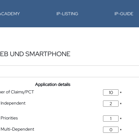
-ACADEMY
IP-LISTING
IP-GUIDE
RIEB UND SMARTPHONE
Application details
ber of Claims/PCT
*
 Independent
*
Priorities
*
 Multi-Dependent
*