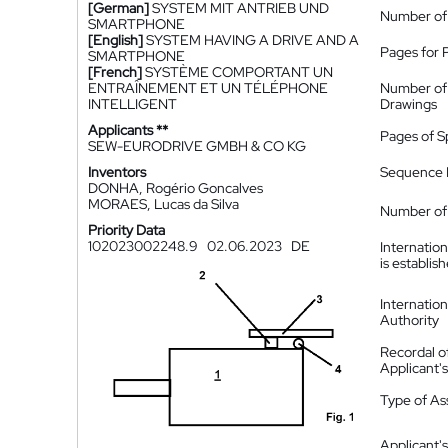
[German]
SYSTEM MIT ANTRIEB UND
Number of
SMARTPHONE
[English]
SYSTEM HAVING A DRIVE AND A
Pages for 
SMARTPHONE
[French]
SYSTÈME COMPORTANT UN
ENTRAÎNEMENT ET UN TÉLÉPHONE
Number of
INTELLIGENT
Drawings
Applicants **
Pages of S
SEW-EURODRIVE GMBH & CO KG
Inventors
Sequence L
DONHA, Rogério Goncalves
MORAES, Lucas da Silva
Number of 
Priority Data
102023002248.9
02.06.2023
DE
Internatio
is establis
Internatio
Authority
Recordal o
Applicant
Type of A
Applicant's