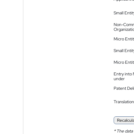
Small Entit
Non-Comm
Organizati
Micro Enti
Small Enti
Micro Enti
Entry into
under
Patent Del
Translation
Recalcul
*
The data 