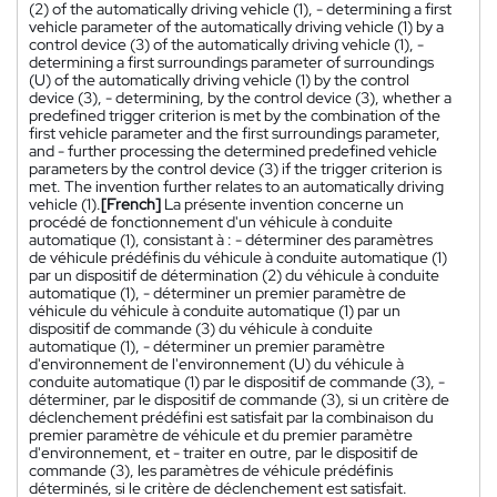
(2) of the automatically driving vehicle (1), - determining a first
vehicle parameter of the automatically driving vehicle (1) by a
control device (3) of the automatically driving vehicle (1), -
determining a first surroundings parameter of surroundings
(U) of the automatically driving vehicle (1) by the control
device (3), - determining, by the control device (3), whether a
predefined trigger criterion is met by the combination of the
first vehicle parameter and the first surroundings parameter,
and - further processing the determined predefined vehicle
parameters by the control device (3) if the trigger criterion is
met. The invention further relates to an automatically driving
vehicle (1).
[French]
La présente invention concerne un
procédé de fonctionnement d'un véhicule à conduite
automatique (1), consistant à : - déterminer des paramètres
de véhicule prédéfinis du véhicule à conduite automatique (1)
par un dispositif de détermination (2) du véhicule à conduite
automatique (1), - déterminer un premier paramètre de
véhicule du véhicule à conduite automatique (1) par un
dispositif de commande (3) du véhicule à conduite
automatique (1), - déterminer un premier paramètre
d'environnement de l'environnement (U) du véhicule à
conduite automatique (1) par le dispositif de commande (3), -
déterminer, par le dispositif de commande (3), si un critère de
déclenchement prédéfini est satisfait par la combinaison du
premier paramètre de véhicule et du premier paramètre
d'environnement, et - traiter en outre, par le dispositif de
commande (3), les paramètres de véhicule prédéfinis
déterminés, si le critère de déclenchement est satisfait.