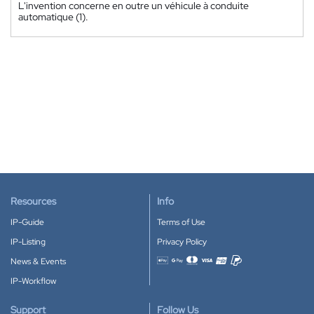
L'invention concerne en outre un véhicule à conduite
automatique (1).
Resources
Info
IP-Guide
Terms of Use
IP-Listing
Privacy Policy
News & Events
Accepted payment methods
IP-Workflow
Support
Follow Us