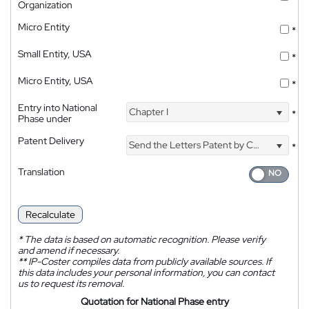
Organization
Micro Entity
*
Small Entity, USA
*
Micro Entity, USA
*
Entry into National
Chapter I
*
Phase under
Patent Delivery
Send the Letters Patent by Courier
*
Translation
Recalculate
*
The data is based on automatic recognition. Please verify
and amend if necessary.
**
IP-Coster compiles data from publicly available sources. If
this data includes your personal information, you can contact
us to request its removal.
Quotation for National Phase entry