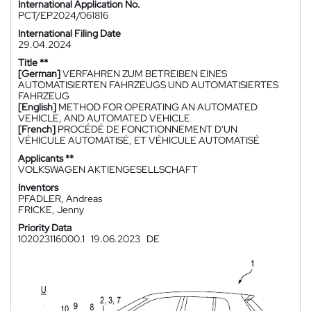
International Application No.
PCT/EP2024/061816
International Filing Date
29.04.2024
Title **
[German]
VERFAHREN ZUM BETREIBEN EINES
AUTOMATISIERTEN FAHRZEUGS UND AUTOMATISIERTES
FAHRZEUG
[English]
METHOD FOR OPERATING AN AUTOMATED
VEHICLE, AND AUTOMATED VEHICLE
[French]
PROCÉDÉ DE FONCTIONNEMENT D'UN
VÉHICULE AUTOMATISÉ, ET VÉHICULE AUTOMATISÉ
Applicants **
VOLKSWAGEN AKTIENGESELLSCHAFT
Inventors
PFADLER, Andreas
FRICKE, Jenny
Priority Data
102023116000.1
19.06.2023
DE