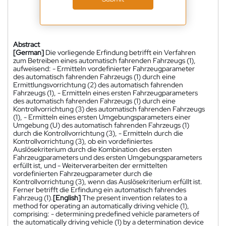
Abstract
[German]
Die vorliegende Erfindung betrifft ein Verfahren
zum Betreiben eines automatisch fahrenden Fahrzeugs (1),
aufweisend: - Ermitteln vordefinierter Fahrzeugparameter
des automatisch fahrenden Fahrzeugs (1) durch eine
Ermittlungsvorrichtung (2) des automatisch fahrenden
Fahrzeugs (1), - Ermitteln eines ersten Fahrzeugparameters
des automatisch fahrenden Fahrzeugs (1) durch eine
Kontrollvorrichtung (3) des automatisch fahrenden Fahrzeugs
(1), - Ermitteln eines ersten Umgebungsparameters einer
Umgebung (U) des automatisch fahrenden Fahrzeugs (1)
durch die Kontrollvorrichtung (3), - Ermitteln durch die
Kontrollvorrichtung (3), ob ein vordefiniertes
Auslösekriterium durch die Kombination des ersten
Fahrzeugparameters und des ersten Umgebungsparameters
erfüllt ist, und - Weiterverarbeiten der ermittelten
vordefinierten Fahrzeugparameter durch die
Kontrollvorrichtung (3), wenn das Auslösekriterium erfüllt ist.
Ferner betrifft die Erfindung ein automatisch fahrendes
Fahrzeug (1).
[English]
The present invention relates to a
method for operating an automatically driving vehicle (1),
comprising: - determining predefined vehicle parameters of
the automatically driving vehicle (1) by a determination device