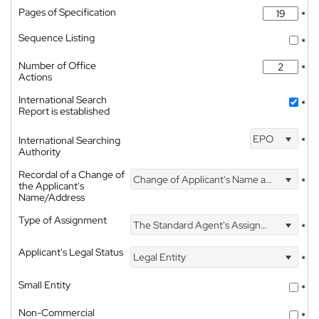
Pages of Specification
*
Sequence Listing
*
Number of Office
*
Actions
International Search
*
Report is established
EPO
International Searching
*
Authority
Recordal of a Change of
Change of Applicant's Name and Address
*
the Applicant's
Name/Address
Type of Assignment
The Standard Agent's Assignment
*
Applicant's Legal Status
Legal Entity
*
Small Entity
*
Non-Commercial
*