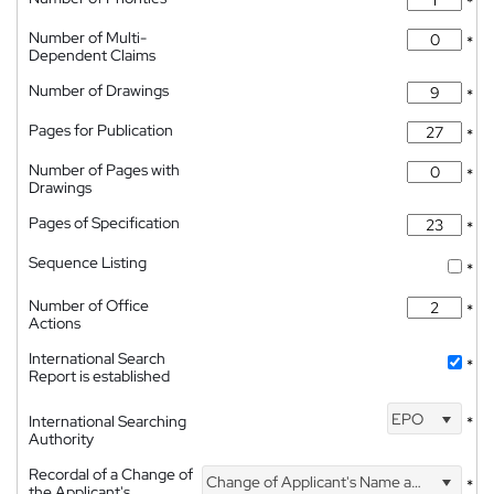
*
Number of Multi-
*
Dependent Claims
Number of Drawings
*
Pages for Publication
*
Number of Pages with
*
Drawings
Pages of Specification
*
Sequence Listing
*
Number of Office
*
Actions
International Search
*
Report is established
EPO
International Searching
*
Authority
Recordal of a Change of
Change of Applicant's Name and Address
*
the Applicant's