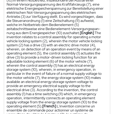
(10) in einem Notbetrieb, insbesondere bei Ausfall einer
Normal-Versorgungsspannung des Kraftfahrzeugs (7), eine
elektrische Energiespeicherspannung zur Bereitstellung einer
elektrischen Not-Versorgungsspannung des elektrischen
Antriebs (3) zur Verfügung stellt. Es wird vorgeschlagen, dass
die Steueranordnung (1) eine Zeitschaltung (11) aufweist,
welche im Notbetrieb dem Bedienelement (5)
zeitabschnittsweise eine Bedienelement-Versorgungsspan-
nung aus dem Energiespeicher (10) zuschaltet.
[English]
The
invention relates to a control assembly for operating a motor
vehicle locking system (2), wherein the motor vehicle locking
system (2) has a drive (3) with an electric drive motor (4),
wherein, on detection of an operation event by means of an
operating element (5), the control assembly (1) actuates the
drive (3) to provide a motor-driven locking function for an
adjustable locking element (6) of the motor vehicle (7),
wherein the control assembly (1) has an electrical energy
storage system (10), wherein, in emergency operation, in
particular in the event of failure of a normal supply voltage to
the motor vehicle (7), the energy storage system (10) makes
available an electrical energy storage system voltage to
provide an emergency electrical supply voltage to the
electrical drive (3). According to the invention, the control
assembly (1) has a time switching (11) which, in emergency
operation, intermittently connects an operating element
supply voltage from the energy storage system (10) to the
operating element (5).
[French]
L'invention concerne un
ensemble de commande pour actionner un système de