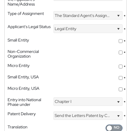
Name/Address
Type of Assignment
The Standard Agent's Assignment
*
Applicant's Legal Status
Legal Entity
*
Small Entity
*
Non-Commercial
*
Organization
Micro Entity
*
Small Entity, USA
*
Micro Entity, USA
*
Entry into National
Chapter I
*
Phase under
Patent Delivery
Send the Letters Patent by Courier
*
Translation