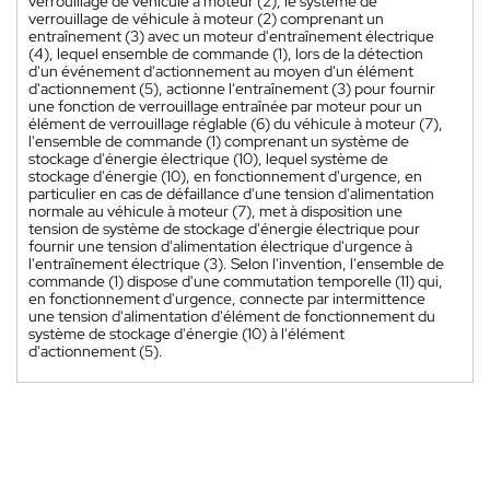
verrouillage de véhicule à moteur (2), le système de
verrouillage de véhicule à moteur (2) comprenant un
entraînement (3) avec un moteur d'entraînement électrique
(4), lequel ensemble de commande (1), lors de la détection
d'un événement d'actionnement au moyen d'un élément
d'actionnement (5), actionne l'entraînement (3) pour fournir
une fonction de verrouillage entraînée par moteur pour un
élément de verrouillage réglable (6) du véhicule à moteur (7),
l'ensemble de commande (1) comprenant un système de
stockage d'énergie électrique (10), lequel système de
stockage d'énergie (10), en fonctionnement d'urgence, en
particulier en cas de défaillance d'une tension d'alimentation
normale au véhicule à moteur (7), met à disposition une
tension de système de stockage d'énergie électrique pour
fournir une tension d'alimentation électrique d'urgence à
l'entraînement électrique (3). Selon l'invention, l'ensemble de
commande (1) dispose d'une commutation temporelle (11) qui,
en fonctionnement d'urgence, connecte par intermittence
une tension d'alimentation d'élément de fonctionnement du
système de stockage d'énergie (10) à l'élément
d'actionnement (5).