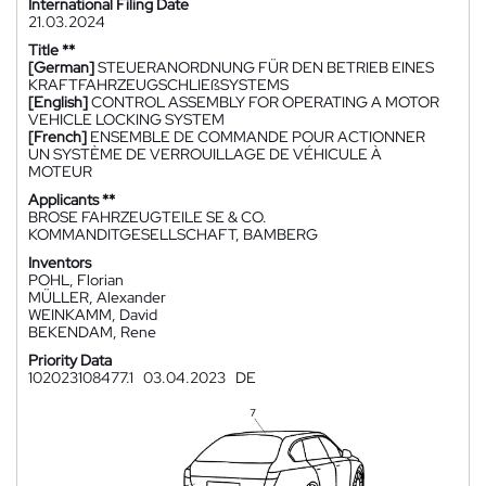
International Filing Date
21.03.2024
Title **
[German]
STEUERANORDNUNG FÜR DEN BETRIEB EINES
KRAFTFAHRZEUGSCHLIEßSYSTEMS
[English]
CONTROL ASSEMBLY FOR OPERATING A MOTOR
VEHICLE LOCKING SYSTEM
[French]
ENSEMBLE DE COMMANDE POUR ACTIONNER
UN SYSTÈME DE VERROUILLAGE DE VÉHICULE À
MOTEUR
Applicants **
BROSE FAHRZEUGTEILE SE & CO.
KOMMANDITGESELLSCHAFT, BAMBERG
Inventors
POHL, Florian
MÜLLER, Alexander
WEINKAMM, David
BEKENDAM, Rene
Priority Data
102023108477.1
03.04.2023
DE