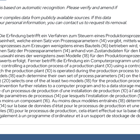
is based on automatic recognition. Please verify and amend if
 compiles data from publicly available sources. If this data
ur personal information, you can contact us to request its removal.
Die Erfindung betrifft ein Verfahren zum Steuern eines Produktionsproze
einheit, welche einen Satz von Prozessparametern (14) vorgibt, mittels 
sprozesses zum Erzeugen wenigstens eines Bauteils (16) betrieben wird, w
nen Satz der Prozessparametern (14) anhand von Zustandsdaten für den 
Auswahl eines der wenigstens zwei Modelle (18) für den Produktionsprozess
werts erfolgt. Ferner betrifft die Erfindung ein Computerprogramm und
controlling a production process of a production plant (10) using a control
ch the production plant (10) is operated during the production process to
els (18) each determine their own set of process parameters (14) on the b
t (20) selects one of the at least two models (18) for the production proc
 invention further relates to a computer program and to a data storage 
'un processus de production d'une installation de production (10) à l'ai
e paramètres de processus (14) par lesquels l'installation de production 
u moins un composant (16). Au moins deux modèles entraînés (18) déter
(14) sur la base de données d'état pour le processus de production et un
s (18) pour le processus de production, cela étant effectué sur la base 
galement à un programme d'ordinateur et à un support de stockage de 