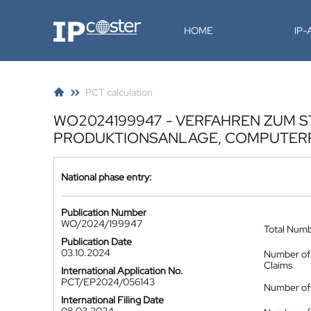
IP-Coster
HOME
IP
PCT calculation
WO2024199947 - VERFAHREN ZUM 
PRODUKTIONSANLAGE, COMPUTER
National phase entry:
Publication Number
WO/2024/199947
Total Num
Publication Date
03.10.2024
Number of
Claims
International Application No.
PCT/EP2024/056143
Number of 
International Filing Date