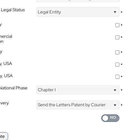
 Legal Status
Legal Entity
*
y
*
ercial
*
on
ty
*
ty, USA
*
ty, USA
*
 National Phase
Chapter I
*
ivery
Send the Letters Patent by Courier
*
ate