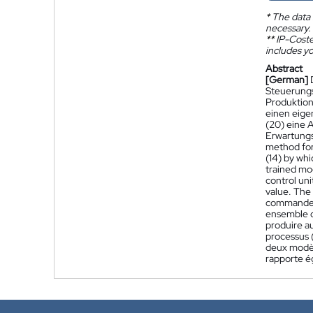
*
The data 
necessary.
**
IP-Coster
includes yo
Abstract
[German]
Steuerungs
Produktion
einen eige
(20) eine 
Erwartungs
method for 
(14) by whi
trained mod
control uni
value. The
commande d
ensemble d
produire a
processus 
deux modèle
rapporte é