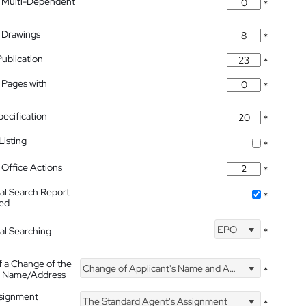
 Multi-Dependent
*
 Drawings
*
Publication
*
 Pages with
*
pecification
*
isting
*
Office Actions
*
nal Search Report
*
hed
EPO
nal Searching
*
f a Change of the
Change of Applicant's Name and Address
*
's Name/Address
ssignment
The Standard Agent's Assignment
*