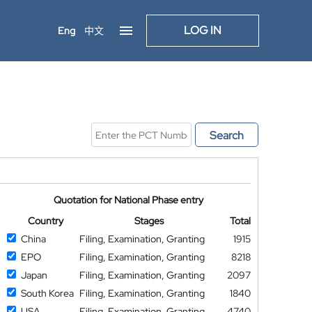
LOG IN
Eng
中文
Search
Quotation for National Phase entry
Country
Stages
Total
China
Filing, Examination, Granting
1915
EPO
Filing, Examination, Granting
8218
Japan
Filing, Examination, Granting
2097
South Korea
Filing, Examination, Granting
1840
USA
Filing, Examination, Granting
4740