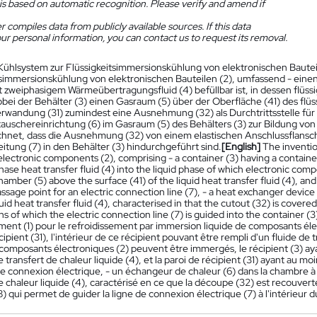
is based on automatic recognition. Please verify and amend if
 compiles data from publicly available sources. If this data
ur personal information, you can contact us to request its removal.
Kühlsystem zur Flüssigkeitsimmersionskühlung von elektronischen Bauteile
tsimmersionskühlung von elektronischen Bauteilen (2), umfassend - einen
t zweiphasigem Wärmeübertragungsfluid (4) befüllbar ist, in dessen flüss
bei der Behälter (3) einen Gasraum (5) über der Oberfläche (41) des flü
erwandung (31) zumindest eine Ausnehmung (32) als Durchtrittsstelle für e
uschereinrichtung (6) im Gasraum (5) des Behälters (3) zur Bildung vo
hnet, dass die Ausnehmung (32) von einem elastischen Anschlussflansch (8
itung (7) in den Behälter (3) hindurchgeführt sind.
[English]
The inventio
electronic components (2), comprising - a container (3) having a container w
ase heat transfer fluid (4) into the liquid phase of which electronic co
hamber (5) above the surface (41) of the liquid heat transfer fluid (4), and
assage point for an electric connection line (7), - a heat exchanger device
uid heat transfer fluid (4), characterised in that the cutout (32) is covere
s of which the electric connection line (7) is guided into the container (3
ement (1) pour le refroidissement par immersion liquide de composants éle
cipient (31), l'intérieur de ce récipient pouvant être rempli d'un fluide de
 composants électroniques (2) peuvent être immergés, le récipient (3) ay
e transfert de chaleur liquide (4), et la paroi de récipient (31) ayant au
e connexion électrique, - un échangeur de chaleur (6) dans la chambre à g
de chaleur liquide (4), caractérisé en ce que la découpe (32) est recouv
8) qui permet de guider la ligne de connexion électrique (7) à l'intérieur d