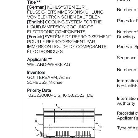
Title **
[German]
KÜHLSYSTEM ZUR
Number of
FLÜSSIGKEITSIMMERSIONSKÜHLUNG
VON ELEKTRONISCHEN BAUTEILEN
Pages for 
[English]
COOLING SYSTEM FOR THE
LIQUID IMMERSION COOLING OF
ELECTRONIC COMPONENTS
Number of
[French]
SYSTÈME DE REFROIDISSEMENT
Drawings
POUR LE REFROIDISSEMENT PAR
IMMERSION LIQUIDE DE COMPOSANTS
Pages of S
ÉLECTRONIQUES
Sequence L
Applicants **
WIELAND-WERKE AG
Number of 
Inventors
GOTTERBARM, Achim
Internatio
SCHEUSS, Michael
is establis
Priority Data
102023001040.5
16.03.2023
DE
Internatio
Authority
Recordal o
Applicant
Type of A