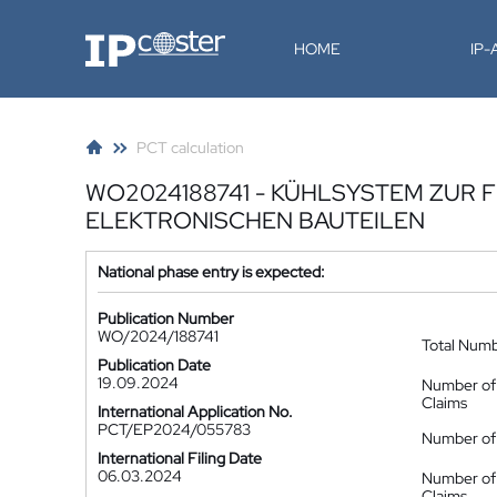
IP-Coster
HOME
IP
PCT calculation
WO2024188741 - KÜHLSYSTEM ZUR
ELEKTRONISCHEN BAUTEILEN
National phase entry is expected:
Publication Number
WO/2024/188741
Total Num
Publication Date
19.09.2024
Number of
Claims
International Application No.
PCT/EP2024/055783
Number of 
International Filing Date
06.03.2024
Number of
Claims