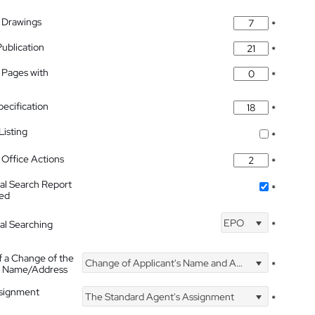
 Drawings
*
Publication
*
 Pages with
*
pecification
*
isting
*
Office Actions
*
nal Search Report
*
hed
EPO
nal Searching
*
f a Change of the
Change of Applicant's Name and Address
*
's Name/Address
ssignment
The Standard Agent's Assignment
*