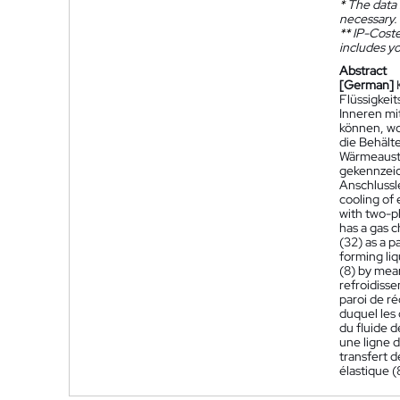
*
The data 
necessary.
**
IP-Coster
includes yo
Abstract
[German]
Flüssigkei
Inneren mi
können, wo
die Behält
Wärmeausta
gekennzeic
Anschlussle
cooling of 
with two-ph
has a gas c
(32) as a p
forming liq
(8) by mean
refroidiss
paroi de ré
duquel les
du fluide d
une ligne d
transfert 
élastique (