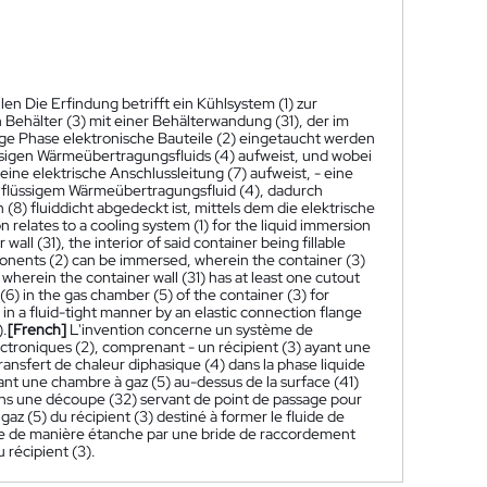
n Die Erfindung betrifft ein Kühlsystem (1) zur
 Behälter (3) mit einer Behälterwandung (31), der im
ige Phase elektronische Bauteile (2) eingetaucht werden
ssigen Wärmeübertragungsfluids (4) aufweist, und wobei
ine elektrische Anschlussleitung (7) aufweist, - eine
n flüssigem Wärmeübertragungsfluid (4), dadurch
) fluiddicht abgedeckt ist, mittels dem die elektrische
n relates to a cooling system (1) for the liquid immersion
all (31), the interior of said container being fillable
mponents (2) can be immersed, wherein the container (3)
 wherein the container wall (31) has at least one cutout
 (6) in the gas chamber (5) of the container (3) for
d in a fluid-tight manner by an elastic connection flange
).
[French]
L'invention concerne un système de
ctroniques (2), comprenant - un récipient (3) ayant une
 transfert de chaleur diphasique (4) dans la phase liquide
ant une chambre à gaz (5) au-dessus de la surface (41)
 moins une découpe (32) servant de point de passage pour
az (5) du récipient (3) destiné à former le fluide de
erte de manière étanche par une bride de raccordement
u récipient (3).