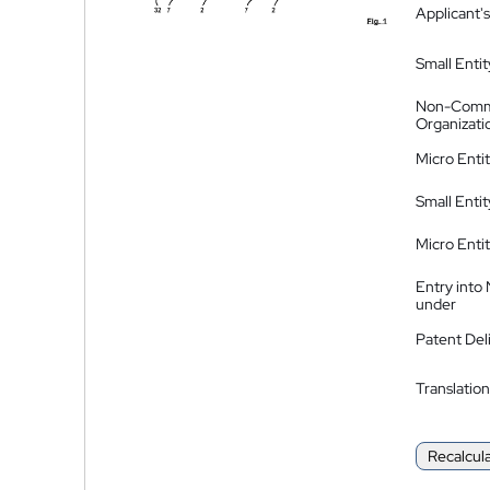
Applicant's
Small Entit
Non-Comm
Organizati
Micro Enti
Small Enti
Micro Enti
Entry into
under
Patent Del
Translation
Recalcul