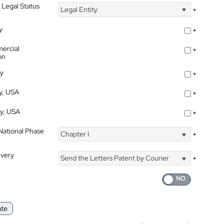
 Legal Status
Legal Entity
*
y
*
ercial
*
on
ty
*
ty, USA
*
ty, USA
*
 National Phase
Chapter I
*
ivery
Send the Letters Patent by Courier
*
ate