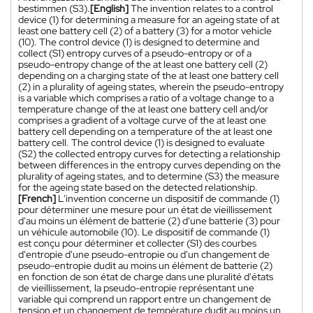
bestimmen (S3).
[English]
The invention relates to a control
device (1) for determining a measure for an ageing state of at
least one battery cell (2) of a battery (3) for a motor vehicle
(10). The control device (1) is designed to determine and
collect (S1) entropy curves of a pseudo-entropy or of a
pseudo-entropy change of the at least one battery cell (2)
depending on a charging state of the at least one battery cell
(2) in a plurality of ageing states, wherein the pseudo-entropy
is a variable which comprises a ratio of a voltage change to a
temperature change of the at least one battery cell and/or
comprises a gradient of a voltage curve of the at least one
battery cell depending on a temperature of the at least one
battery cell. The control device (1) is designed to evaluate
(S2) the collected entropy curves for detecting a relationship
between differences in the entropy curves depending on the
plurality of ageing states, and to determine (S3) the measure
for the ageing state based on the detected relationship.
[French]
L'invention concerne un dispositif de commande (1)
pour déterminer une mesure pour un état de vieillissement
d'au moins un élément de batterie (2) d'une batterie (3) pour
un véhicule automobile (10). Le dispositif de commande (1)
est conçu pour déterminer et collecter (S1) des courbes
d'entropie d'une pseudo-entropie ou d'un changement de
pseudo-entropie dudit au moins un élément de batterie (2)
en fonction de son état de charge dans une pluralité d'états
de vieillissement, la pseudo-entropie représentant une
variable qui comprend un rapport entre un changement de
tension et un changement de température dudit au moins un