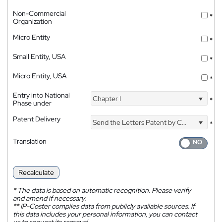
Non-Commercial
*
Organization
Micro Entity
*
Small Entity, USA
*
Micro Entity, USA
*
Entry into National
Chapter I
*
Phase under
Patent Delivery
Send the Letters Patent by Courier
*
Translation
Recalculate
*
The data is based on automatic recognition. Please verify
and amend if necessary.
**
IP-Coster compiles data from publicly available sources. If
this data includes your personal information, you can contact
us to request its removal.