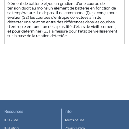
élément de batterie et/ou un gradient d'une courbe de
tension dudit au moins un élément de batterie en fonction de
sa température. Le dispositif de commande (1) est conçu pour
évaluer (S2) les courbes d'entropie collectées afin de
détecter une relation entre des différences dans les courbes
d'entropie en fonction de la pluralité d'états de vieillissement,
et pour déterminer (S3) la mesure pour l'état de vieillissement
sur la base de la relation détectée.
Resources
Info
IP-Guide
Terms of Use
IP-Listing
Privacy Policy