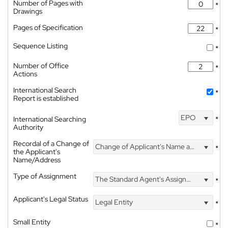
Number of Pages with
*
Drawings
Pages of Specification
*
Sequence Listing
*
Number of Office
*
Actions
International Search
*
Report is established
EPO
International Searching
*
Authority
Recordal of a Change of
Change of Applicant's Name and Address
*
the Applicant's
Name/Address
Type of Assignment
The Standard Agent's Assignment
*
Applicant's Legal Status
Legal Entity
*
Small Entity
*