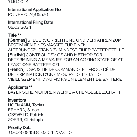
10.10.2024
International Application No.
PCT/EP2024/055701
International Filing Date
05.03.2024
Title **
[German]
STEUERVORRICHTUNG UND VERFAHREN ZUM
BESTIMMEN EINES MASSES FÜR EINEN
ALTERUNGSZUSTAND ZUMINDEST EINER BATTERIEZELLE
[English]
CONTROL DEVICE AND METHOD FOR
DETERMINING A MEASURE FOR AN AGEING STATE OF AT
LEAST ONE BATTERY CELL
[French]
DISPOSITIF DE COMMANDE ET PROCÉDÉ DE
DÉTERMINATION D'UNE MESURE DE L'ÉTAT DE
VIEILLISSEMENT D'AU MOINS UN ÉLÉMENT DE BATTERIE
Applicants **
BAYERISCHE MOTOREN WERKE AKTIENGESELLSCHAFT
Inventors
HOFMANN, Tobias
ERHARD, Simon
OSSWALD, Patrick
ZOERR, Christoph
Priority Data
102023108451.8
03.04.2023
DE