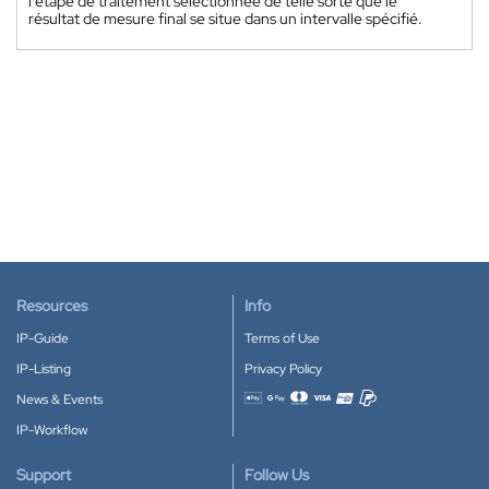
l'étape de traitement sélectionnée de telle sorte que le
résultat de mesure final se situe dans un intervalle spécifié.
Resources
Info
IP-Guide
Terms of Use
IP-Listing
Privacy Policy
News & Events
Accepted payment methods
IP-Workflow
Support
Follow Us