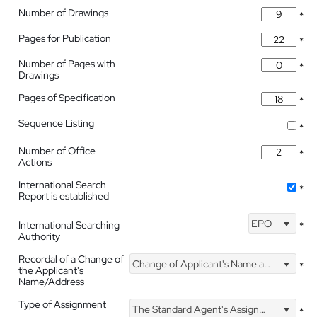
Number of Drawings
*
Pages for Publication
*
Number of Pages with
*
Drawings
Pages of Specification
*
Sequence Listing
*
Number of Office
*
Actions
International Search
*
Report is established
EPO
International Searching
*
Authority
Recordal of a Change of
Change of Applicant's Name and Address
*
the Applicant's
Name/Address
Type of Assignment
The Standard Agent's Assignment
*