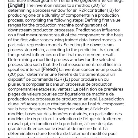
das finale Messergebnis ein einem vorgegeben Intervall liegt.
[English]
The invention relates to a method (20) for
determining a process window for an R2R controller (13) for
producing one or a plurality of components in a production
process, comprising the following steps: Defining first value
ranges for the production machine configurations of
downstream production processes. Predicting an influence
on a final measurement result of the component on the basis
of the first value ranges using trained data-based models, in
particular regression models. Selecting the downstream
process step which, according to the prediction, has one of
the greatest influences on the final measurement result.
Determining a modified process window for the selected
process step such that the final measurement result lies in a
specified interval.
[French]
L'invention concerne un procédé
(20) pour déterminer une fenêtre de traitement pour un
dispositif de commande R2R (13) pour produire un ou
plusieurs composants dans un processus de production,
comprenant les étapes suivantes : La définition de premières
plages de valeurs pour les configurations de machine de
production de processus de production en aval. La prédiction
d'une influence sur un résultat de mesure final du composant
sur la base des premières plages de valeurs à l'aide de
modèles basés sur des données entraînés, en particulier des
modèles de régression. La sélection de l'étape de traitement
en aval qui, en fonction de la prédiction, a l'une des plus
grandes influences sur le résultat de mesure final. La
détermination d'une fenêtre de traitement modifiée pour