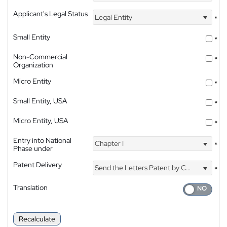
Applicant's Legal Status
Legal Entity
*
Small Entity
*
Non-Commercial
*
Organization
Micro Entity
*
Small Entity, USA
*
Micro Entity, USA
*
Entry into National
Chapter I
*
Phase under
Patent Delivery
Send the Letters Patent by Courier
*
Translation
Recalculate