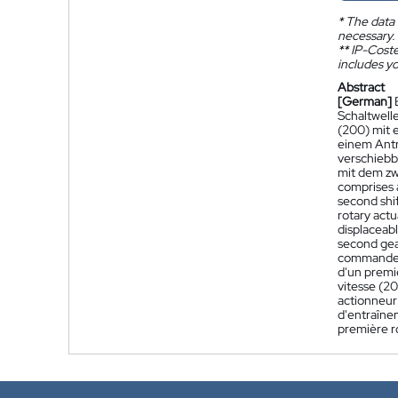
*
The data 
necessary.
**
IP-Coster
includes yo
Abstract
[German]
Schaltwelle
(200) mit 
einem Antr
verschiebb
mit dem zw
comprises a 
second shif
rotary actu
displaceabl
second gea
commande d
d'un premi
vitesse (2
actionneur
d'entraînem
première r