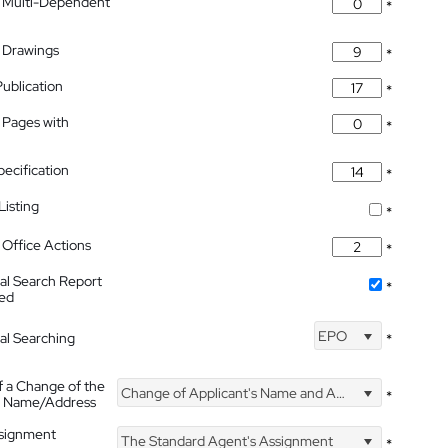
 Multi-Dependent
*
 Drawings
*
Publication
*
 Pages with
*
pecification
*
isting
*
Office Actions
*
nal Search Report
*
hed
EPO
nal Searching
*
f a Change of the
Change of Applicant's Name and Address
*
's Name/Address
ssignment
The Standard Agent's Assignment
*