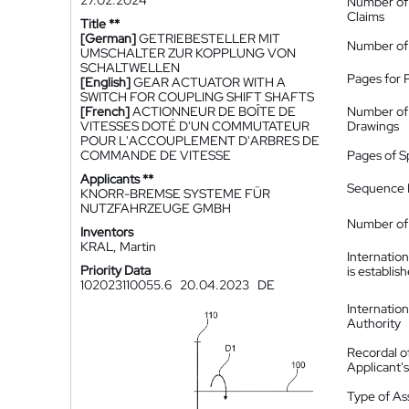
27.02.2024
Number of
Claims
Title **
[German]
GETRIEBESTELLER MIT
Number of
UMSCHALTER ZUR KOPPLUNG VON
SCHALTWELLEN
Pages for 
[English]
GEAR ACTUATOR WITH A
SWITCH FOR COUPLING SHIFT SHAFTS
[French]
ACTIONNEUR DE BOÎTE DE
Number of
VITESSES DOTÉ D'UN COMMUTATEUR
Drawings
POUR L'ACCOUPLEMENT D'ARBRES DE
COMMANDE DE VITESSE
Pages of S
Applicants **
Sequence L
KNORR-BREMSE SYSTEME FÜR
NUTZFAHRZEUGE GMBH
Number of 
Inventors
KRAL, Martin
Internatio
Priority Data
is establis
102023110055.6
20.04.2023
DE
Internatio
Authority
Recordal o
Applicant
Type of A