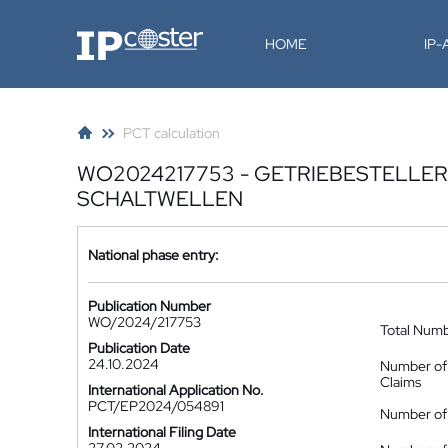
IP-Coster
HOME
IP
PCT calculation
WO2024217753 - GETRIEBESTELLE
SCHALTWELLEN
National phase entry:
Publication Number
WO/2024/217753
Total Num
Publication Date
24.10.2024
Number of
Claims
International Application No.
PCT/EP2024/054891
Number of 
International Filing Date