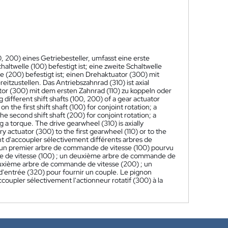
 200) eines Getriebesteller, umfasst eine erste
altwelle (100) befestigt ist; eine zweite Schaltwelle
e (200) befestigt ist; einen Drehaktuator (300) mit
tzustellen. Das Antriebszahnrad (310) ist axial
or (300) mit dem ersten Zahnrad (110) zu koppeln oder
g different shift shafts (100, 200) of a gear actuator
on the first shift shaft (100) for conjoint rotation; a
he second shift shaft (200) for conjoint rotation; a
g a torque. The drive gearwheel (310) is axially
y actuator (300) to the first gearwheel (110) or to the
 d'accoupler sélectivement différents arbres de
 un premier arbre de commande de vitesse (100) pourvu
nde de vitesse (100) ; un deuxième arbre de commande de
deuxième arbre de commande de vitesse (200) ; un
d'entrée (320) pour fournir un couple. Le pignon
coupler sélectivement l'actionneur rotatif (300) à la