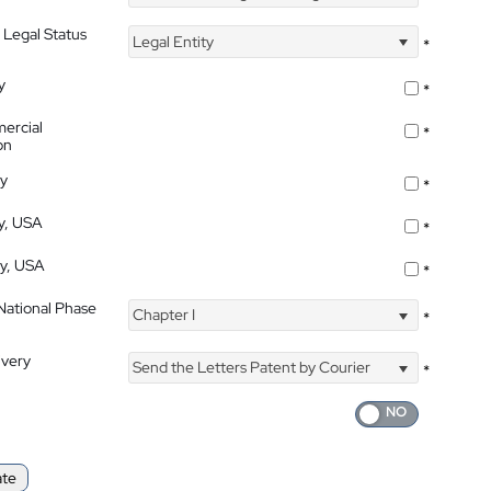
 Legal Status
Legal Entity
*
y
*
ercial
*
on
ty
*
ty, USA
*
ty, USA
*
 National Phase
Chapter I
*
ivery
Send the Letters Patent by Courier
*
ate