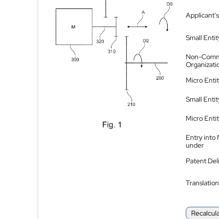
Applicant's
Small Entit
Non-Comm
Organizati
Micro Enti
Small Enti
Micro Enti
Entry into
under
Patent Del
Translation
Recalcul