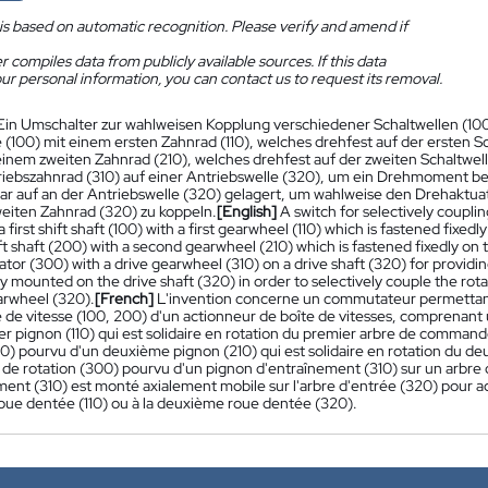
is based on automatic recognition. Please verify and amend if
 compiles data from publicly available sources. If this data
ur personal information, you can contact us to request its removal.
Ein Umschalter zur wahlweisen Kopplung verschiedener Schaltwellen (100,
 (100) mit einem ersten Zahnrad (110), welches drehfest auf der ersten Sch
einem zweiten Zahnrad (210), welches drehfest auf der zweiten Schaltwell
iebszahnrad (310) auf einer Antriebswelle (320), um ein Drehmoment berei
ar auf an der Antriebswelle (320) gelagert, um wahlweise den Drehaktuat
eiten Zahnrad (320) zu koppeln.
[English]
A switch for selectively couplin
first shift shaft (100) with a first gearwheel (110) which is fastened fixedly 
t shaft (200) with a second gearwheel (210) which is fastened fixedly on t
ator (300) with a drive gearwheel (310) on a drive shaft (320) for providin
y mounted on the drive shaft (320) in order to selectively couple the rotar
rwheel (320).
[French]
L'invention concerne un commutateur permettant
e vitesse (100, 200) d'un actionneur de boîte de vitesses, comprenant
er pignon (110) qui est solidaire en rotation du premier arbre de comma
00) pourvu d'un deuxième pignon (210) qui est solidaire en rotation du 
 de rotation (300) pourvu d'un pignon d'entraînement (310) sur un arbre 
ent (310) est monté axialement mobile sur l'arbre d'entrée (320) pour ac
oue dentée (110) ou à la deuxième roue dentée (320).