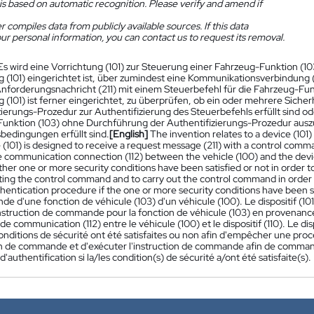
is based on automatic recognition. Please verify and amend if
 compiles data from publicly available sources. If this data
ur personal information, you can contact us to request its removal.
Es wird eine Vorrichtung (101) zur Steuerung einer Fahrzeug-Funktion (10
g (101) eingerichtet ist, über zumindest eine Kommunikationsverbindung
 Anforderungsnachricht (211) mit einem Steuerbefehl für die Fahrzeug-Fu
g (101) ist ferner eingerichtet, zu überprüfen, ob ein oder mehrere Sic
zierungs-Prozedur zur Authentifizierung des Steuerbefehls erfüllt sind o
unktion (103) ohne Durchführung der Authentifizierungs-Prozedur ausz
sbedingungen erfüllt sind.
[English]
The invention relates to a device (101) 
(101) is designed to receive a request message (211) with a control comman
e communication connection (112) between the vehicle (100) and the device
her one or more security conditions have been satisfied or not in order 
ting the control command and to carry out the control command in order to
hentication procedure if the one or more security conditions have been sa
e d'une fonction de véhicule (103) d'un véhicule (100). Le dispositif (1
struction de commande pour la fonction de véhicule (103) en provenance d
e communication (112) entre le véhicule (100) et le dispositif (110). Le disp
onditions de sécurité ont été satisfaites ou non afin d'empêcher une proc
ion de commande et d'exécuter l'instruction de commande afin de commande
'authentification si la/les condition(s) de sécurité a/ont été satisfaite(s).