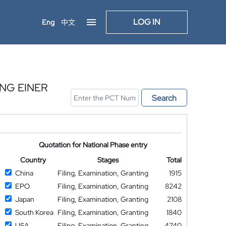
LOG IN
Eng
中文
NG EINER
Search
Quotation for National Phase entry
Country
Stages
Total
China
Filing, Examination, Granting
1915
EPO
Filing, Examination, Granting
8242
Japan
Filing, Examination, Granting
2108
South Korea
Filing, Examination, Granting
1840
USA
Filing, Examination, Granting
4740