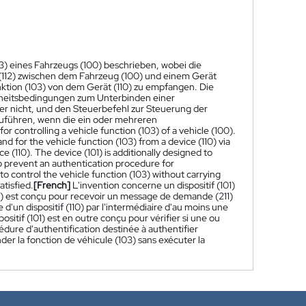
3) eines Fahrzeugs (100) beschrieben, wobei die
 (112) zwischen dem Fahrzeug (100) und einem Gerät
nktion (103) von dem Gerät (110) zu empfangen. Die
herheitsbedingungen zum Unterbinden einer
der nicht, und den Steuerbefehl zur Steuerung der
uführen, wenn die ein oder mehreren
for controlling a vehicle function (103) of a vehicle (100).
d for the vehicle function (103) from a device (110) via
 (110). The device (101) is additionally designed to
to prevent an authentication procedure for
 control the vehicle function (103) without carrying
tisfied.
[French]
L'invention concerne un dispositif (101)
01) est conçu pour recevoir un message de demande (211)
'un dispositif (110) par l'intermédiaire d'au moins une
ositif (101) est en outre conçu pour vérifier si une ou
édure d'authentification destinée à authentifier
r la fonction de véhicule (103) sans exécuter la