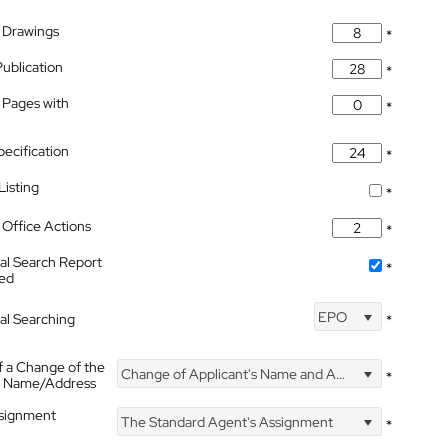
 Drawings
*
Publication
*
 Pages with
*
pecification
*
isting
*
Office Actions
*
nal Search Report
*
hed
EPO
nal Searching
*
f a Change of the
Change of Applicant's Name and Address
*
's Name/Address
ssignment
The Standard Agent's Assignment
*