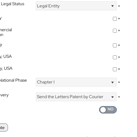
 Legal Status
Legal Entity
*
y
*
ercial
*
on
ty
*
ty, USA
*
ty, USA
*
 National Phase
Chapter I
*
ivery
Send the Letters Patent by Courier
*
ate