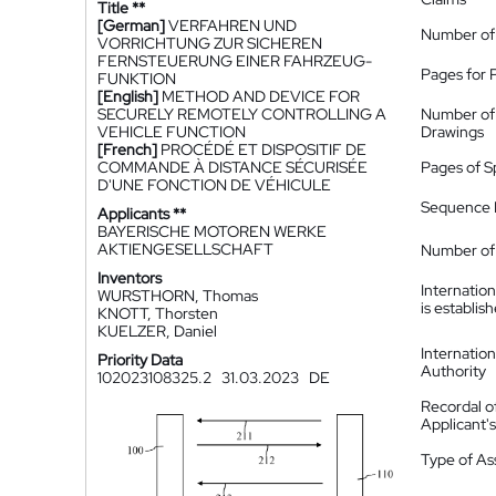
Title **
[German]
VERFAHREN UND
Number of
VORRICHTUNG ZUR SICHEREN
FERNSTEUERUNG EINER FAHRZEUG-
Pages for 
FUNKTION
[English]
METHOD AND DEVICE FOR
SECURELY REMOTELY CONTROLLING A
Number of
VEHICLE FUNCTION
Drawings
[French]
PROCÉDÉ ET DISPOSITIF DE
COMMANDE À DISTANCE SÉCURISÉE
Pages of S
D'UNE FONCTION DE VÉHICULE
Sequence L
Applicants **
BAYERISCHE MOTOREN WERKE
AKTIENGESELLSCHAFT
Number of 
Inventors
Internatio
WURSTHORN, Thomas
is establis
KNOTT, Thorsten
KUELZER, Daniel
Internatio
Priority Data
Authority
102023108325.2
31.03.2023
DE
Recordal o
Applicant
Type of A