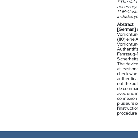
*
The data 
necessary.
**
IP-Coster
includes yo
Abstract
[German]
Vorrichtun
(110) eine
Vorrichtun
Authentifi
Fahrzeug-F
Sicherheit
The device 
at least on
check whet
authentica
out the aut
de command
avec une in
connexion d
plusieurs c
l'instruct
procédure d