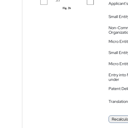
Applicant's
Small Entit
Non-Comm
Organizati
Micro Enti
Small Enti
Micro Enti
Entry into
under
Patent Del
Translation
Recalcul