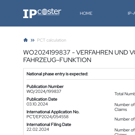
IP-Coster
HOME
IP
PCT calculation
WO2024199837 - VERFAHREN UND 
FAHRZEUG-FUNKTION
National phase entry is expected:
Publication Number
WO/2024/199837
Total Num
Publication Date
03.10.2024
Number of
Claims
International Application No.
PCT/EP2024/054558
Number of 
International Filing Date
22.02.2024
Number of
Claims