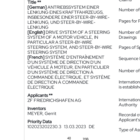
Title **
[German]
ANTRIEBSSYSTEM EINER
Number of
LENKUNG EINES KRAFTFAHRZEUGS,
INSBESONDERE EINER STEER-BY-WIRE-
Pages for 
LENKUNG, UND STEER-BY-WIRE-
LENKUNG
[English]
DRIVE SYSTEM OF A STEERING
Number of
SYSTEM OF A MOTOR VEHICLE, IN
Drawings
PARTICULAR A STEER-BY-WIRE
STEERING SYSTEM, AND STEER-BY-WIRE
Pages of S
STEERING SYSTEM
[French]
SYSTÈME D'ENTRAÎNEMENT
Sequence L
D'UN SYSTÈME DE DIRECTION D'UN
VÉHICULE À MOTEUR, EN PARTICULIER
Number of 
D'UN SYSTÈME DE DIRECTION À
COMMANDE ÉLECTRIQUE, ET SYSTÈME
Internatio
DE DIRECTION À COMMANDE
is establis
ÉLECTRIQUE
Applicants **
Internatio
ZF FRIEDRICHSHAFEN AG
Authority
Inventors
MEYER, Gerrit
Recordal o
Applicant
Priority Data
102023202230.3
13.03.2023
DE
Type of A