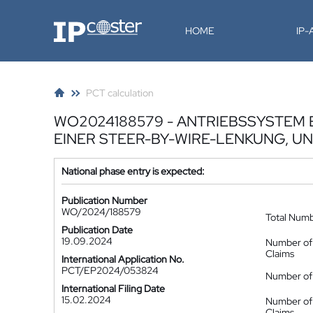
IP-Coster
HOME
IP
PCT calculation
WO2024188579 - ANTRIEBSSYSTEM 
EINER STEER-BY-WIRE-LENKUNG, U
National phase entry is expected:
Publication Number
WO/2024/188579
Total Num
Publication Date
19.09.2024
Number of
Claims
International Application No.
PCT/EP2024/053824
Number of 
International Filing Date
15.02.2024
Number of
Claims