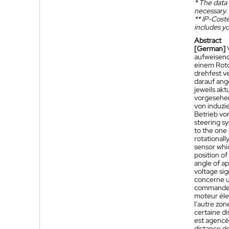
*
The data 
necessary.
**
IP-Coster
includes yo
Abstract
[German]
aufweisend
einem Roto
drehfest v
darauf ang
jeweils ak
vorgesehen
von induzi
Betrieb vo
steering sy
to the one 
rotationall
sensor whic
position of
angle of a
voltage si
concerne u
commande é
moteur élec
l'autre zon
certaine di
est agencé 
distance d