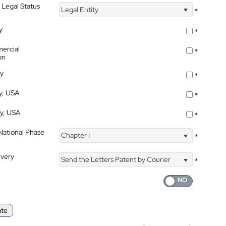
 Legal Status
Legal Entity
*
y
*
ercial
*
on
ty
*
ty, USA
*
ty, USA
*
 National Phase
Chapter I
*
ivery
Send the Letters Patent by Courier
*
ate