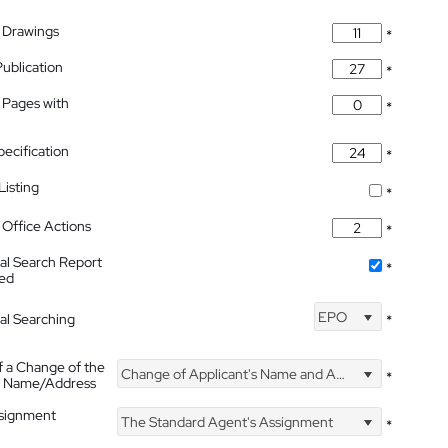
 Drawings
*
Publication
*
 Pages with
*
pecification
*
isting
*
Office Actions
*
nal Search Report
*
hed
EPO
nal Searching
*
f a Change of the
Change of Applicant's Name and Address
*
's Name/Address
ssignment
The Standard Agent's Assignment
*