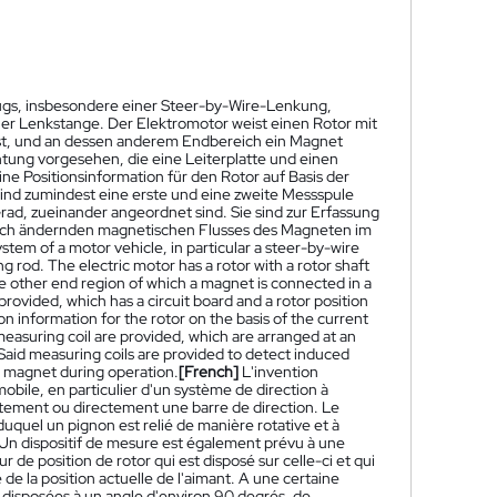
ugs, insbesondere einer Steer-by-Wire-Lenkung,
er Lenkstange. Der Elektromotor weist einen Rotor mit
ist, und an dessen anderem Endbereich ein Magnet
tung vorgesehen, die eine Leiterplatte und einen
ne Positionsinformation für den Rotor auf Basis der
ind zumindest eine erste und eine zweite Messspule
ad, zueinander angeordnet sind. Sie sind zur Erfassung
sich ändernden magnetischen Flusses des Magneten im
stem of a motor vehicle, in particular a steer-by-wire
ng rod. The electric motor has a rotor with a rotor shaft
he other end region of which a magnet is connected in a
provided, which has a circuit board and a rotor position
n information for the rotor on the basis of the current
measuring coil are provided, which are arranged at an
Said measuring coils are provided to detect induced
e magnet during operation.
[French]
L'invention
bile, en particulier d'un système de direction à
tement ou directement une barre de direction. Le
uquel un pignon est relié de manière rotative et à
. Un dispositif de mesure est également prévu à une
 de position de rotor qui est disposé sur celle-ci et qui
 de la position actuelle de l'aimant. A une certaine
disposées à un angle d'environ 90 degrés, de