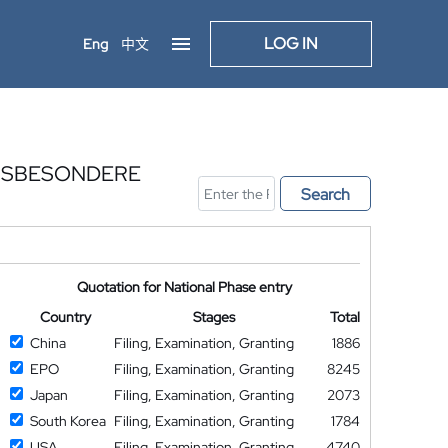
LOG IN
Eng
中文
INSBESONDERE
Search
Quotation for National Phase entry
Country
Stages
Total
China
Filing, Examination, Granting
1886
EPO
Filing, Examination, Granting
8245
Japan
Filing, Examination, Granting
2073
South Korea
Filing, Examination, Granting
1784
USA
Filing, Examination, Granting
4740