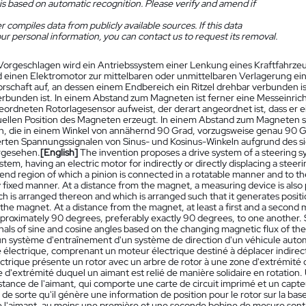
is based on automatic recognition. Please verify and amend if
 compiles data from publicly available sources. If this data
ur personal information, you can contact us to request its removal.
Vorgeschlagen wird ein Antriebssystem einer Lenkung eines Kraftfahrze
 einen Elektromotor zur mittelbaren oder unmittelbaren Verlagerung ein
rschaft auf, an dessen einem Endbereich ein Ritzel drehbar verbunden 
erbunden ist. In einem Abstand zum Magneten ist ferner eine Messeinrich
eordneten Rotorlagesensor aufweist, der derart angeordnet ist, dass er ei
tuellen Position des Magneten erzeugt. In einem Abstand zum Magneten s
, die in einem Winkel von annähernd 90 Grad, vorzugsweise genau 90 Gr
erten Spannungssignalen von Sinus- und Kosinus-Winkeln aufgrund des 
rgesehen.
[English]
The invention proposes a drive system of a steering sy
stem, having an electric motor for indirectly or directly displacing a steeri
end region of which a pinion is connected in a rotatable manner and to t
y fixed manner. At a distance from the magnet, a measuring device is also 
h is arranged thereon and which is arranged such that it generates positio
 the magnet. At a distance from the magnet, at least a first and a second 
pproximately 90 degrees, preferably exactly 90 degrees, to one another. 
gnals of sine and cosine angles based on the changing magnetic flux of th
n système d'entraînement d'un système de direction d'un véhicule automo
lectrique, comprenant un moteur électrique destiné à déplacer indirec
trique présente un rotor avec un arbre de rotor à une zone d'extrémité d
e d'extrémité duquel un aimant est relié de manière solidaire en rotation
stance de l'aimant, qui comporte une carte de circuit imprimé et un capteur
de sorte qu'il génère une information de position pour le rotor sur la base
e l'aimant, au moins une première et une seconde bobine de mesure sont 