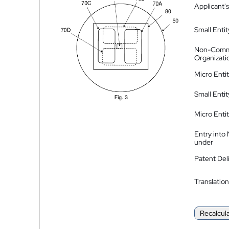
Applicant's
Small Entit
Non-Comm
Organizati
Micro Enti
Small Enti
Micro Enti
Entry into
under
Patent Del
Translation
Recalcul