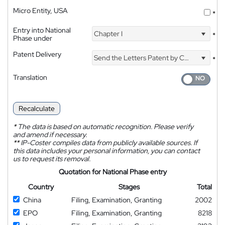
Micro Entity, USA
*
Entry into National
Chapter I
*
Phase under
Patent Delivery
Send the Letters Patent by Courier
*
Translation
Recalculate
*
The data is based on automatic recognition. Please verify
and amend if necessary.
**
IP-Coster compiles data from publicly available sources. If
this data includes your personal information, you can contact
us to request its removal.
Quotation for National Phase entry
Country
Stages
Total
China
Filing, Examination, Granting
2002
EPO
Filing, Examination, Granting
8218