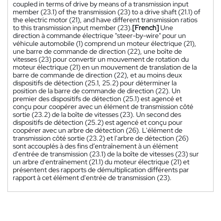
coupled in terms of drive by means of a transmission input
member (23.1) of the transmission (23) to a drive shaft (21.1) of
the electric motor (21), and have different transmission ratios
to this transmission input member (23).
[French]
Une
direction à commande électrique "steer-by-wire" pour un
véhicule automobile (1) comprend un moteur électrique (21),
une barre de commande de direction (22), une boîte de
vitesses (23) pour convertir un mouvement de rotation du
moteur électrique (21) en un mouvement de translation de la
barre de commande de direction (22), et au moins deux
dispositifs de détection (25.1, 25.2) pour déterminer la
position de la barre de commande de direction (22). Un
premier des dispositifs de détection (25.1) est agencé et
conçu pour coopérer avec un élément de transmission côté
sortie (23.2) de la boîte de vitesses (23). Un second des
dispositifs de détection (25.2) est agencé et conçu pour
coopérer avec un arbre de détection (26). L'élément de
transmission côté sortie (23.2) et l'arbre de détection (26)
sont accouplés à des fins d’entraînement à un élément
d'entrée de transmission (23.1) de la boîte de vitesses (23) sur
un arbre d'entraînement (21.1) du moteur électrique (21) et
présentent des rapports de démultiplication différents par
rapport à cet élément d'entrée de transmission (23).