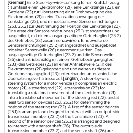
[German]
Eine Steer-by-wire-Lenkung für ein Kraftfahrzeug
(1) umfasst einen Elektromotor (21), eine Lenkstange (22), ein
Getriebe (23) zur Übersetzung einer Drehbewegung des
Elektromotors (21) in eine Translationsbewegung der
Lenkstange (22), und mindestens zwei Sensoreinrichtungen
(25.1, 25.2) zur Bestimmung der Position der Lenkstange (22).
Eine erste der Sensoreinrichtungen (25.1) ist angeordnet und
ausgebildet, mit einem ausgangsseitigen Getriebeglied (23.2)
des Getriebes (23) zusammenzuwirken. Eine zweite der
Sensoreinrichtungen (25.2) ist angeordnet und ausgebildet,
mit einer Sensorwelle (26) zusammenzuwirken. Das
ausgangsseitige Getriebeglied (23.2) und die Sensorwelle
(26) sind antriebsmäßig mit einem Getriebeeingangsglied
(23.1) des Getriebes (23) an einer Antriebswelle (21.1) des
Elektromotors (21) gekoppelt sind und weisen zu diesem
Getriebeeingangsglied (23) untereinander unterschiedliche
Übersetzungsverhältnisse auf.
[English]
A steer-by-wire
steering system for a motor vehicle (1) comprises an electric
motor (21), a steering rod (22), a transmission (23) for
translating a rotational movement of the electric motor (21)
into a translational movement of the steering rod (22), and at
least two sensor devices (25.1, 25.2) for determining the
position of the steering rod (22). A first of the sensor devices
(25.1) is arranged and designed to interact with an output-side
transmission member (23.2) of the transmission (23). A
second of the sensor devices (25.2) is arranged and designed
to interact with a sensor shaft (26). The output-side
transmission member (23.2) and the sensor shaft (26) are