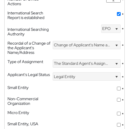
*
Actions
International Search
*
Report is established
EPO
International Searching
*
Authority
Recordal of a Change of
Change of Applicant's Name and Address
*
the Applicant's
Name/Address
Type of Assignment
The Standard Agent's Assignment
*
Applicant's Legal Status
Legal Entity
*
Small Entity
*
Non-Commercial
*
Organization
Micro Entity
*
Small Entity, USA
*