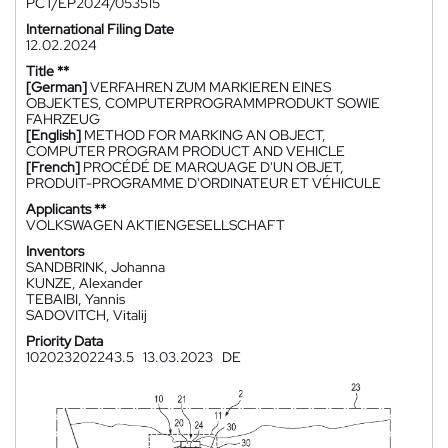
PCT/EP2024/053515
International Filing Date
12.02.2024
Title **
[German]
VERFAHREN ZUM MARKIEREN EINES
OBJEKTES, COMPUTERPROGRAMMPRODUKT SOWIE
FAHRZEUG
[English]
METHOD FOR MARKING AN OBJECT,
COMPUTER PROGRAM PRODUCT AND VEHICLE
[French]
PROCÉDÉ DE MARQUAGE D'UN OBJET,
PRODUIT-PROGRAMME D'ORDINATEUR ET VÉHICULE
Applicants **
VOLKSWAGEN AKTIENGESELLSCHAFT
Inventors
SANDBRINK, Johanna
KUNZE, Alexander
TEBAIBI, Yannis
SADOVITCH, Vitalij
Priority Data
102023202243.5
13.03.2023
DE