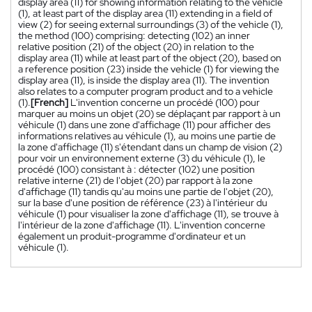
display area (11) for showing information relating to the vehicle
(1), at least part of the display area (11) extending in a field of
view (2) for seeing external surroundings (3) of the vehicle (1),
the method (100) comprising: detecting (102) an inner
relative position (21) of the object (20) in relation to the
display area (11) while at least part of the object (20), based on
a reference position (23) inside the vehicle (1) for viewing the
display area (11), is inside the display area (11). The invention
also relates to a computer program product and to a vehicle
(1).
[French]
L'invention concerne un procédé (100) pour
marquer au moins un objet (20) se déplaçant par rapport à un
véhicule (1) dans une zone d'affichage (11) pour afficher des
informations relatives au véhicule (1), au moins une partie de
la zone d'affichage (11) s'étendant dans un champ de vision (2)
pour voir un environnement externe (3) du véhicule (1), le
procédé (100) consistant à : détecter (102) une position
relative interne (21) de l'objet (20) par rapport à la zone
d'affichage (11) tandis qu'au moins une partie de l'objet (20),
sur la base d'une position de référence (23) à l'intérieur du
véhicule (1) pour visualiser la zone d'affichage (11), se trouve à
l'intérieur de la zone d'affichage (11). L'invention concerne
également un produit-programme d'ordinateur et un
véhicule (1).