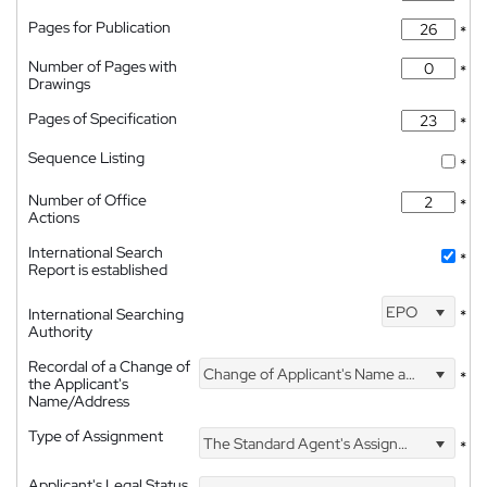
Pages for Publication
*
Number of Pages with
*
Drawings
Pages of Specification
*
Sequence Listing
*
Number of Office
*
Actions
International Search
*
Report is established
EPO
International Searching
*
Authority
Recordal of a Change of
Change of Applicant's Name and Address
*
the Applicant's
Name/Address
Type of Assignment
The Standard Agent's Assignment
*
Applicant's Legal Status