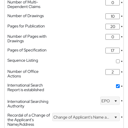
Number of Multi-
*
Dependent Claims
Number of Drawings
*
Pages for Publication
*
Number of Pages with
*
Drawings
Pages of Specification
*
Sequence Listing
*
Number of Office
*
Actions
International Search
*
Report is established
EPO
International Searching
*
Authority
Recordal of a Change of
Change of Applicant's Name and Address
*
the Applicant's
Name/Address