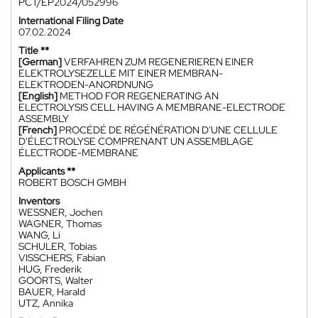
PCT/EP2024/052996
International Filing Date
07.02.2024
Title **
[German]
VERFAHREN ZUM REGENERIEREN EINER
ELEKTROLYSEZELLE MIT EINER MEMBRAN-
ELEKTRODEN-ANORDNUNG
[English]
METHOD FOR REGENERATING AN
ELECTROLYSIS CELL HAVING A MEMBRANE-ELECTRODE
ASSEMBLY
[French]
PROCÉDÉ DE RÉGÉNÉRATION D'UNE CELLULE
D'ÉLECTROLYSE COMPRENANT UN ASSEMBLAGE
ÉLECTRODE-MEMBRANE
Applicants **
ROBERT BOSCH GMBH
Inventors
WESSNER, Jochen
WAGNER, Thomas
WANG, Li
SCHULER, Tobias
VISSCHERS, Fabian
HUG, Frederik
GOORTS, Walter
BAUER, Harald
UTZ, Annika