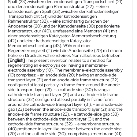
Spalt (23) zwischen der anodenseitigen Transportschicht (21)
und der anodenseitigen Rahmenstruktur (22), - einen
kathodenseitigen Spalt (33) zwischen der kathodenseitigen
Transportschicht (31) und der kathodenseitigen
Rahmenstruktur (32), - eine schichtartig zwischen der
Anodenseite (20) und der Kathodenseite (30) positionierte
Membranstruktur (40), umfassend eine Membran (41) mit
einer anodenseitigen Katalysator-Membranbeschichtung
(42) und einer kathodenseitigen Katalysator-
Membranbeschichtung (43). Während einer
Regenerierungszeit (T) wird die Anodenseite (20) mit einem
höheren Druck als während eines Normalbetriebs betrieben.
[English]
The present invention relates to a method for
regenerating an electrolysis cell having a membrane-
electrode assembly (10). The membrane-electrode assembly
(10) comprises: - an anode side (20) having an anode-side
transport layer (21) and an anode-side frame structure (22)
configured at least partially in frame form around the anode-
side transport layer (21), - a cathode side (30) having a
cathode-side transport layer (31) and a cathode-side frame
structure (32) configured at least partially in frame form
around the cathode-side transport layer (31), - an anode-side
gap (23) between the anode-side transport layer (21) and the
anode-side frame structure (22), - a cathode-side gap (33)
between the cathode-side transport layer (31) and the
cathode-side frame structure (32), - a membrane structure
(40) positioned in layer-like manner between the anode side
(20) and the cathode side (30), comprising a membrane (41)