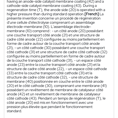
having an anode-side catalyst membrane coating (42) and a
cathode-side catalyst membrane coating (43). During a
regeneration time (T), the anode side (20) is operated with a
higher pressure than during standard operation.
[French]
La
présente invention concerne un procédé de régénération
d'une cellule d'électrolyse comprenant un assemblage
électrode-membrane (10). L'assemblage électrode-
membrane (10) comprend : - un côté anode (20) possédant
une couche transport côté anode (21) et une structure de
cadre côté anode (22) configurée au moins partiellement en
forme de cadre autour de la couche transport côté anode
(21), - un côté cathode (30) possédant une couche transport
côté cathode (31) et une structure de cadre côté cathode (32)
configurée au moins partiellement en forme de cadre autour
de la couche transport côté cathode (31), - un espace côté
anode (23) entre la couche transport côté anode (21) et la
structure de cadre côté anode (22), - un espace côté cathode
(33) entre la couche transport côté cathode (31) et la
structure de cadre côté cathode (32), - une structure de
membrane (40) positionnée en couche entre le côté anode
(20) et le côté cathode (30), comprenant une membrane (41)
possédant un revêtement de membrane de catalyseur côté
anode (42) et un revêtement de membrane de catalyseur
côté cathode (43). Pendant un temps de régénération (T), le
côté anode (20) est mis en fonctionnement avec une
pression plus élevée que pendant le fonctionnement
standard.