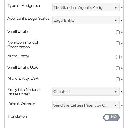
Type of Assignment
The Standard Agent's Assignment
*
Applicant's Legal Status
Legal Entity
*
Small Entity
*
Non-Commercial
*
Organization
Micro Entity
*
Small Entity, USA
*
Micro Entity, USA
*
Entry into National
Chapter I
*
Phase under
Patent Delivery
Send the Letters Patent by Courier
*
Translation