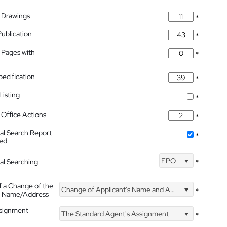
 Drawings
*
Publication
*
 Pages with
*
pecification
*
isting
*
Office Actions
*
nal Search Report
*
hed
EPO
nal Searching
*
f a Change of the
Change of Applicant's Name and Address
*
's Name/Address
ssignment
The Standard Agent's Assignment
*