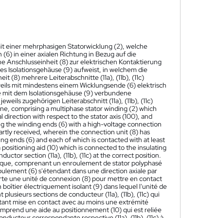
mit einer mehrphasigen Statorwicklung (2), welche
(6) in einer axialen Richtung in Bezug auf die
ne Anschlusseinheit (8) zur elektrischen Kontaktierung
es Isolationsgehäuse (9) aufweist, in welchem die
 (8) mehrere Leiterabschnitte (11a), (11b), (11c)
weils mit mindestens einem Wicklungsende (6) elektrisch
ne mit dem Isolationsgehäuse (9) verbundene
weils zugehörigen Leiterabschnitt (11a), (11b), (11c)
hine, comprising a multiphase stator winding (2) which
 direction with respect to the stator axis (100), and
ting the winding ends (6) with a high-voltage connection
 partly received, wherein the connection unit (8) has
ding ends (6) and each of which is contacted with at least
positioning aid (10) which is connected to the insulating
tor section (11a), (11b), (11c) at the correct position.
rique, comprenant un enroulement de stator polyphasé
ulement (6) s'étendant dans une direction axiale par
porte une unité de connexion (8) pour mettre en contact
oîtier électriquement isolant (9) dans lequel l'unité de
lusieurs sections de conducteur (11a), (11b), (11c) qui
étant mise en contact avec au moins une extrémité
omprend une aide au positionnement (10) qui est reliée
onducteur correspondante respective (11a), (11b), (11c) à