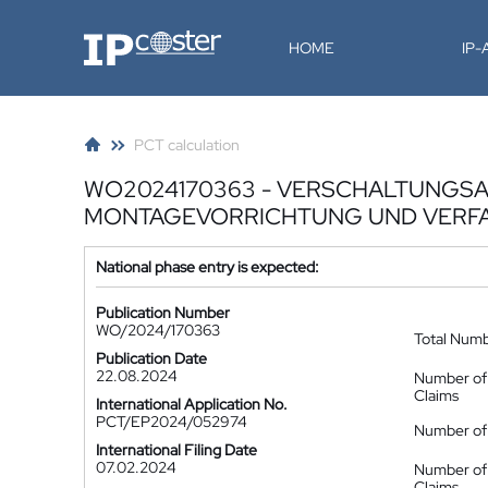
IP-Coster
HOME
IP
PCT calculation
WO2024170363 - VERSCHALTUNGSA
MONTAGEVORRICHTUNG UND VERF
National phase entry is expected:
Publication Number
WO/2024/170363
Total Num
Publication Date
22.08.2024
Number of
Claims
International Application No.
PCT/EP2024/052974
Number of 
International Filing Date
07.02.2024
Number of
Claims