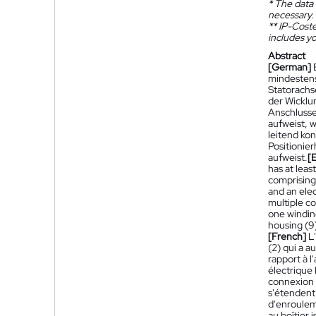
*
The data 
necessary.
**
IP-Coster
includes yo
Abstract
[German]
mindestens
Statorachs
der Wicklu
Anschlussei
aufweist, 
leitend ko
Positionier
aufweist.
[
has at leas
comprising 
and an elec
multiple co
one winding
housing (9)
[French]
L
(2) qui a 
rapport à l
électrique 
connexion (
s'étendent
d'enroulem
au boîtier 