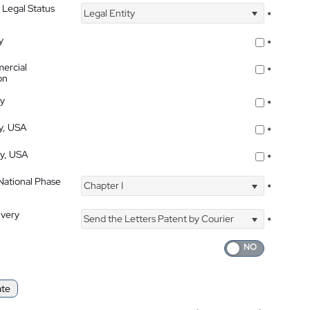
 Legal Status
Legal Entity
*
y
*
ercial
*
on
ty
*
ty, USA
*
ty, USA
*
 National Phase
Chapter I
*
ivery
Send the Letters Patent by Courier
*
ate