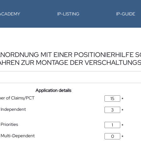
-ACADEMY
IP-LISTING
IP-GUIDE
NORDNUNG MIT EINER POSITIONIERHILFE S
AHREN ZUR MONTAGE DER VERSCHALTUN
Application details
ber of Claims/PCT
*
 Independent
*
Priorities
*
 Multi-Dependent
*