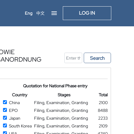
LOG IN
Eng
中文
OWIE
Search
GSANORDNUNG
Quotation for National Phase entry
Country
Stages
Total
China
Filing, Examination, Granting
2100
EPO
Filing, Examination, Granting
8488
Japan
Filing, Examination, Granting
2233
South Korea
Filing, Examination, Granting
2109
USA
Filing, Examination, Granting
4740