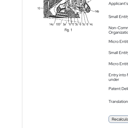
Applicant's
Small Entit
Non-Comm
Organizati
Micro Enti
Small Enti
Micro Enti
Entry into
under
Patent Del
Translation
Recalcul