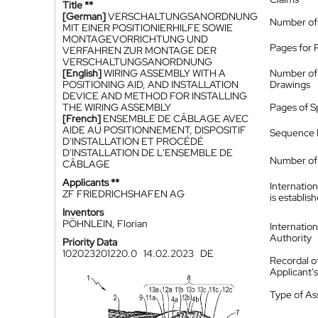
Title **
[German]
VERSCHALTUNGSANORDNUNG
Number of
MIT EINER POSITIONIERHILFE SOWIE
MONTAGEVORRICHTUNG UND
Pages for 
VERFAHREN ZUR MONTAGE DER
VERSCHALTUNGSANORDNUNG
[English]
WIRING ASSEMBLY WITH A
Number of
POSITIONING AID, AND INSTALLATION
Drawings
DEVICE AND METHOD FOR INSTALLING
THE WIRING ASSEMBLY
Pages of S
[French]
ENSEMBLE DE CÂBLAGE AVEC
AIDE AU POSITIONNEMENT, DISPOSITIF
Sequence L
D'INSTALLATION ET PROCÉDÉ
D'INSTALLATION DE L'ENSEMBLE DE
Number of 
CÂBLAGE
Applicants **
Internatio
ZF FRIEDRICHSHAFEN AG
is establis
Inventors
PÖHNLEIN, Florian
Internatio
Authority
Priority Data
102023201220.0
14.02.2023
DE
Recordal o
Applicant
Type of A