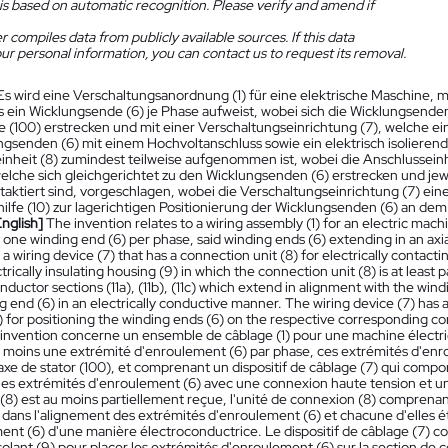
is based on automatic recognition. Please verify and amend if
 compiles data from publicly available sources. If this data
ur personal information, you can contact us to request its removal.
Es wird eine Verschaltungsanordnung (1) für eine elektrische Maschine, 
 ein Wicklungsende (6) je Phase aufweist, wobei sich die Wicklungsenden 
e (100) erstrecken und mit einer Verschaltungseinrichtung (7), welche ei
ngsenden (6) mit einem Hochvoltanschluss sowie ein elektrisch isolierend
nheit (8) zumindest teilweise aufgenommen ist, wobei die Anschlusseinheit
welche sich gleichgerichtet zu den Wicklungsenden (6) erstrecken und je
ntaktiert sind, vorgeschlagen, wobei die Verschaltungseinrichtung (7) ei
hilfe (10) zur lagerichtigen Positionierung der Wicklungsenden (6) an dem je
English]
The invention relates to a wiring assembly (1) for an electric mac
t one winding end (6) per phase, said winding ends (6) extending in an axial
a wiring device (7) that has a connection unit (8) for electrically contac
trically insulating housing (9) in which the connection unit (8) is at least
nductor sections (11a), (11b), (11c) which extend in alignment with the win
 end (6) in an electrically conductive manner. The wiring device (7) has a 
 for positioning the winding ends (6) on the respective corresponding conduc
'invention concerne un ensemble de câblage (1) pour une machine élect
au moins une extrémité d'enroulement (6) par phase, ces extrémités d'enro
'axe de stator (100), et comprenant un dispositif de câblage (7) qui com
les extrémités d'enroulement (6) avec une connexion haute tension et un b
8) est au moins partiellement reçue, l'unité de connexion (8) comprenant p
 dans l'alignement des extrémités d'enroulement (6) et chacune d'elles 
ent (6) d'une manière électroconductrice. Le dispositif de câblage (7) c
isolant (9) pour placer les extrémités d'enroulement (6) sur la section de c