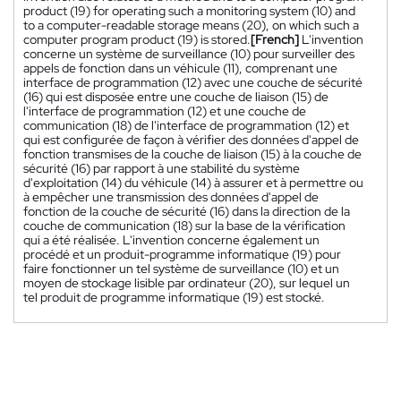
product (19) for operating such a monitoring system (10) and
to a computer-readable storage means (20), on which such a
computer program product (19) is stored.
[French]
L'invention
concerne un système de surveillance (10) pour surveiller des
appels de fonction dans un véhicule (11), comprenant une
interface de programmation (12) avec une couche de sécurité
(16) qui est disposée entre une couche de liaison (15) de
l'interface de programmation (12) et une couche de
communication (18) de l'interface de programmation (12) et
qui est configurée de façon à vérifier des données d'appel de
fonction transmises de la couche de liaison (15) à la couche de
sécurité (16) par rapport à une stabilité du système
d'exploitation (14) du véhicule (14) à assurer et à permettre ou
à empêcher une transmission des données d'appel de
fonction de la couche de sécurité (16) dans la direction de la
couche de communication (18) sur la base de la vérification
qui a été réalisée. L'invention concerne également un
procédé et un produit-programme informatique (19) pour
faire fonctionner un tel système de surveillance (10) et un
moyen de stockage lisible par ordinateur (20), sur lequel un
tel produit de programme informatique (19) est stocké.