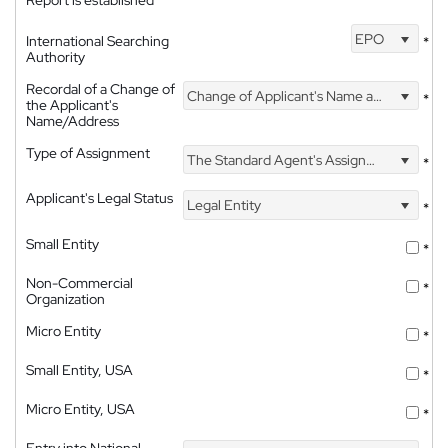
Report is established
EPO
International Searching
*
Authority
Recordal of a Change of
Change of Applicant's Name and Address
*
the Applicant's
Name/Address
Type of Assignment
The Standard Agent's Assignment
*
Applicant's Legal Status
Legal Entity
*
Small Entity
*
Non-Commercial
*
Organization
Micro Entity
*
Small Entity, USA
*
Micro Entity, USA
*
Entry into National