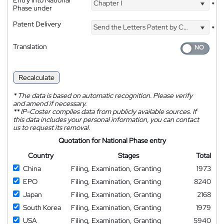
Chapter I
*
Phase under
Patent Delivery
Send the Letters Patent by Courier
*
Translation
Recalculate
*
The data is based on automatic recognition. Please verify
and amend if necessary.
**
IP-Coster compiles data from publicly available sources. If
this data includes your personal information, you can contact
us to request its removal.
Quotation for National Phase entry
Country
Stages
Total
China
Filing, Examination, Granting
1973
EPO
Filing, Examination, Granting
8240
Japan
Filing, Examination, Granting
2168
South Korea
Filing, Examination, Granting
1979
USA
Filing, Examination, Granting
5940