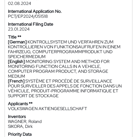
02.08.2024
International Application No.
PCT/EP2024/051518
International Filing Date
23.01.2024
Title **
[German]
KONTROLLSYSTEM UND VERFAHREN ZUM
KONTROLLIEREN VON FUNKTIONSAUFRUFEN IN EINEM
FAHRZEUG, COMPUTERPROGRAMMPRODUKT UND
SPEICHERMEDIUM
[English]
MONITORING SYSTEM AND METHOD FOR
MONITORING FUNCTION CALLS IN A VEHICLE,
COMPUTER PROGRAM PRODUCT, AND STORAGE
MEDIUM
[French]
SYSTÈME ET PROCÉDÉ DE SURVEILLANCE
POUR SURVEILLER DES APPELS DE FONCTION DANS UN
VÉHICULE, PRODUIT-PROGRAMME INFORMATIQUE ET
SUPPORT DE STOCKAGE
Applicants **
VOLKSWAGEN AKTIENGESELLSCHAFT
Inventors
WAGNER, Roland
SIKORA, Dirk
Priority Data