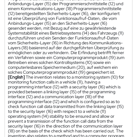
Anbindungs-Layer (15) der Programmierschnittstelle (12) und
einem Kommunikations-Layer (18) Programmierschnittstelle
(12) bereitgestellten Sicherheits-Layer (16), der konfiguriert
ist eine Überprüfung von Funktionsaufruf-Daten, die vom
Anbindungs-Layer (15) an den Sicherheits-Layer (16)
gesendet werden, mit Bezug auf eine zu gewährleistende
Systemstabilität eines Betriebssystems (14) des Fahrzeugs (11)
durchzuführen und ein Senden der Funktionsaufruf-Daten
vom Sicherheits-Layer (16) in Richtung des Kommunikations-
Layers (18) basierend auf der durchgeführten Überprüfung zu
ermöglichen oder zu verhindern. Die Erfindung betrifft ferner
ein Verfahren sowie ein Computerprogrammprodukt (19) zum
Betreiben eines solchen Kontrollsystems (10) sowie ein
computerlesbares Speichermedium (20), auf welchem ein
solches Computerprogrammprodukt (19) gespeichert ist.
[English]
The invention relates to a monitoring system (10) for
monitoring function calls in a vehicle (11), having a
programming interface (12) with a security layer (16) which is
provided between a linking layer (15) of the programming
interface (12) and a communication layer (18) of the
programming interface (12) and which is configured so as to
check function call data transmitted from the linking layer (15)
to the security layer (16) with respect to a vehicle (11)
operating system (14) stability to be ensured and allow or
prevent a transmission of the function call data from the
security layer (16) in the direction of the communication layer
(18) on the basis of the check which has been carried out. The
invention also relates to a method and to a computer program