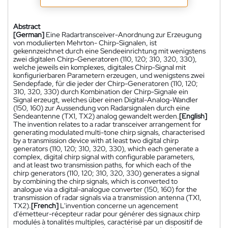
Abstract
[German]
Eine Radartransceiver-Anordnung zur Erzeugung
von modulierten Mehrton- Chirp-Signalen, ist
gekennzeichnet durch eine Sendeeinrichtung mit wenigstens
zwei digitalen Chirp-Generatoren (110, 120; 310, 320, 330),
welche jeweils ein komplexes, digitales Chirp-Signal mit
konfigurierbaren Parametern erzeugen, und wenigstens zwei
Sendepfade, für die jeder der Chirp-Generatoren (110, 120;
310, 320, 330) durch Kombination der Chirp-Signale ein
Signal erzeugt, welches über einen Digital-Analog-Wandler
(150, 160) zur Aussendung von Radarsignalen durch eine
Sendeantenne (TX1, TX2) analog gewandelt werden.
[English]
The invention relates to a radar transceiver arrangement for
generating modulated multi-tone chirp signals, characterised
by a transmission device with at least two digital chirp
generators (110, 120; 310, 320, 330), which each generate a
complex, digital chirp signal with configurable parameters,
and at least two transmission paths, for which each of the
chirp generators (110, 120; 310, 320, 330) generates a signal
by combining the chirp signals, which is converted to
analogue via a digital-analogue converter (150, 160) for the
transmission of radar signals via a transmission antenna (TX1,
TX2).
[French]
L'invention concerne un agencement
d'émetteur-récepteur radar pour générer des signaux chirp
modulés à tonalités multiples, caractérisé par un dispositif de