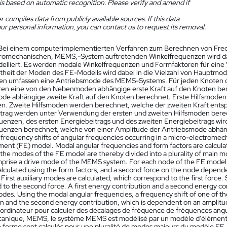
is based on automatic recognition. Please verify and amend if
 compiles data from publicly available sources. If this data
ur personal information, you can contact us to request its removal.
Bei einem computerimplementierten Verfahren zum Berechnen von Fre
tromechanischen, MEMS,-System auftretenden Winkelfrequenzen wird d
elliert. Es werden modale Winkelfrequenzen und Formfaktoren für eine
heit der Moden des FE-Modells wird dabei in die Vielzahl von Hauptmod
n umfassen eine Antriebsmode des MEMS-Systems. Für jeden Knoten d
en eine von den Nebenmoden abhängige erste Kraft auf den Knoten be
de abhängige zweite Kraft auf den Knoten berechnet. Erste Hilfsmoden
n. Zweite Hilfsmoden werden berechnet, welche der zweiten Kraft entspr
trag werden unter Verwendung der ersten und zweiten Hilfsmoden ber
uenzen, des ersten Energiebeitrags und des zweiten Energiebeitrags wi
uenzen berechnet, welche von einer Amplitude der Antriebsmode abhän
g frequency shifts of angular frequencies occurring in a micro-electrom
ement (FE) model. Modal angular frequencies and form factors are calcula
 the modes of the FE model are thereby divided into a plurality of main m
rise a drive mode of the MEMS system. For each node of the FE model, 
alculated using the form factors, and a second force on the node depend
 First auxiliary modes are calculated, which correspond to the first force
to the second force. A first energy contribution and a second energy con
odes. Using the modal angular frequencies, a frequency shift of one of th
on and the second energy contribution, which is dependent on an amplitu
ordinateur pour calculer des décalages de fréquence de fréquences angu
anique, MEMS, le système MEMS est modélisé par un modèle d'élément f
e forme sont calculés pour une pluralité de modes majeurs du modèle FE. 