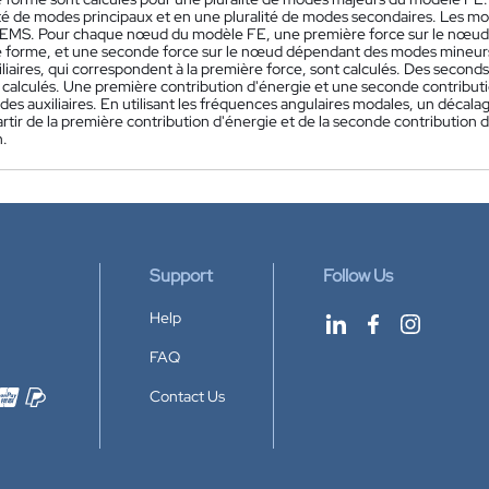
ité de modes principaux et en une pluralité de modes secondaires. Les 
MS. Pour chaque nœud du modèle FE, une première force sur le nœud d
e forme, et une seconde force sur le nœud dépendant des modes mineurs 
iaires, qui correspondent à la première force, sont calculés. Des second
 calculés. Une première contribution d'énergie et une seconde contributio
es auxiliaires. En utilisant les fréquences angulaires modales, un décala
partir de la première contribution d'énergie et de la seconde contributio
n.
Support
Follow Us
Help
FAQ
Contact Us