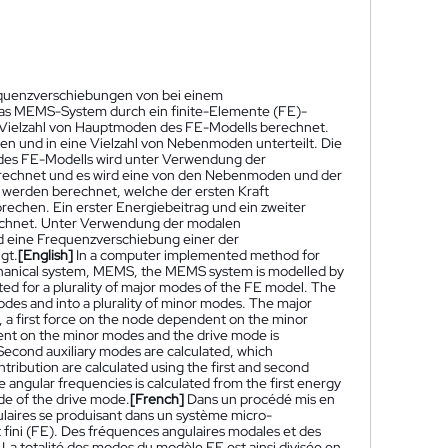
quenzverschiebungen von bei einem
as MEMS-System durch ein finite-Elemente (FE)-
 Vielzahl von Hauptmoden des FE-Modells berechnet.
en und in eine Vielzahl von Nebenmoden unterteilt. Die
es FE-Modells wird unter Verwendung der
rechnet und es wird eine von den Nebenmoden und der
 werden berechnet, welche der ersten Kraft
echen. Ein erster Energiebeitrag und ein zweiter
echnet. Unter Verwendung der modalen
rd eine Frequenzverschiebung einer der
gt.
[English]
In a computer implemented method for
echanical system, MEMS, the MEMS system is modelled by
ted for a plurality of major modes of the FE model. The
odes and into a plurality of minor modes. The major
a first force on the node dependent on the minor
ent on the minor modes and the drive mode is
. Second auxiliary modes are calculated, which
tribution are calculated using the first and second
e angular frequencies is calculated from the first energy
de of the drive mode.
[French]
Dans un procédé mis en
laires se produisant dans un système micro-
ini (FE). Des fréquences angulaires modales et des
La totalité des modes du modèle FE est ainsi divisée en