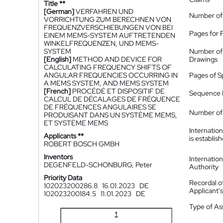
Title **
[German]
VERFAHREN UND
Number of
VORRICHTUNG ZUM BERECHNEN VON
FREQUENZVERSCHIEBUNGEN VON BEI
Pages for 
EINEM MEMS-SYSTEM AUFTRETENDEN
WINKELFREQUENZEN, UND MEMS-
SYSTEM
Number of
[English]
METHOD AND DEVICE FOR
Drawings
CALCULATING FREQUENCY SHIFTS OF
ANGULAR FREQUENCIES OCCURRING IN
Pages of S
A MEMS SYSTEM, AND MEMS SYSTEM
[French]
PROCÉDÉ ET DISPOSITIF DE
Sequence L
CALCUL DE DÉCALAGES DE FRÉQUENCE
DE FRÉQUENCES ANGULAIRES SE
Number of 
PRODUISANT DANS UN SYSTÈME MEMS,
ET SYSTÈME MEMS
Internatio
Applicants **
is establis
ROBERT BOSCH GMBH
Inventors
Internatio
DEGENFELD-SCHONBURG, Peter
Authority
Priority Data
Recordal o
102023200286.8
16.01.2023
DE
Applicant
102023200184.5
11.01.2023
DE
Type of A