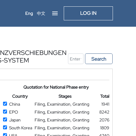
LOG IN
Eng
中文
UENZVERSCHIEBUNGEN
Search
S-SYSTEM
Quotation for National Phase entry
Country
Stages
Total
China
Filing, Examination, Granting
1941
EPO
Filing, Examination, Granting
8242
Japan
Filing, Examination, Granting
2076
South Korea
Filing, Examination, Granting
1809
USA
Filing, Examination, Granting
4740