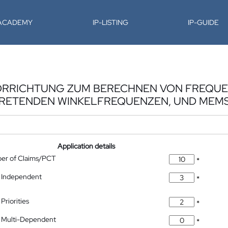
-ACADEMY
IP-LISTING
IP-GUIDE
 VORRICHTUNG ZUM BERECHNEN VON FREQ
TRETENDEN WINKELFREQUENZEN, UND MEM
Application details
ber of Claims/PCT
*
 Independent
*
Priorities
*
 Multi-Dependent
*