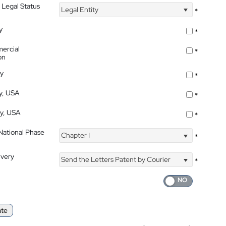
 Legal Status
Legal Entity
*
y
*
ercial
*
on
ty
*
ty, USA
*
ty, USA
*
 National Phase
Chapter I
*
ivery
Send the Letters Patent by Courier
*
ate