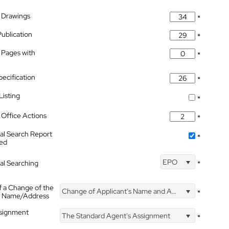
 Drawings
*
Publication
*
 Pages with
*
pecification
*
isting
*
Office Actions
*
nal Search Report
*
hed
EPO
nal Searching
*
f a Change of the
Change of Applicant's Name and Address
*
's Name/Address
ssignment
The Standard Agent's Assignment
*