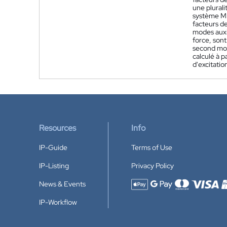
une plural
système ME
facteurs d
modes auxil
force, sont
second mod
calculé à 
d'excitatio
Resources
Info
IP-Guide
Terms of Use
IP-Listing
Privacy Policy
News & Events
Accepted payment methods
IP-Workflow