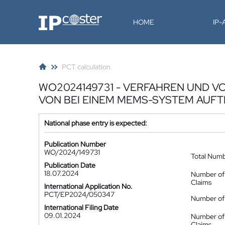
IP-Coster
HOME
IP
PCT calculation
WO2024149731 - VERFAHREN UND
VON BEI EINEM MEMS-SYSTEM AUF
National phase entry is expected:
Publication Number
WO/2024/149731
Total Num
Publication Date
18.07.2024
Number of
Claims
International Application No.
PCT/EP2024/050347
Number of 
International Filing Date
09.01.2024
Number of
Claims