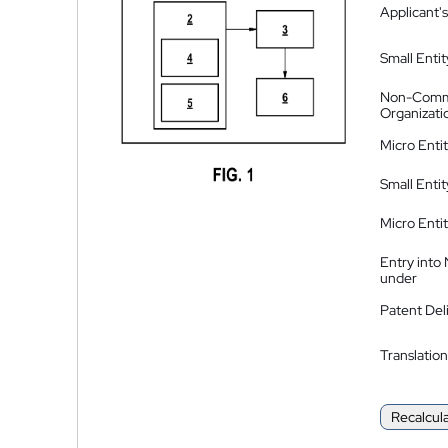
Applicant's
Small Entit
Non-Comm
Organizati
Micro Enti
Small Enti
Micro Enti
Entry into
under
Patent Del
Translation
Recalcul