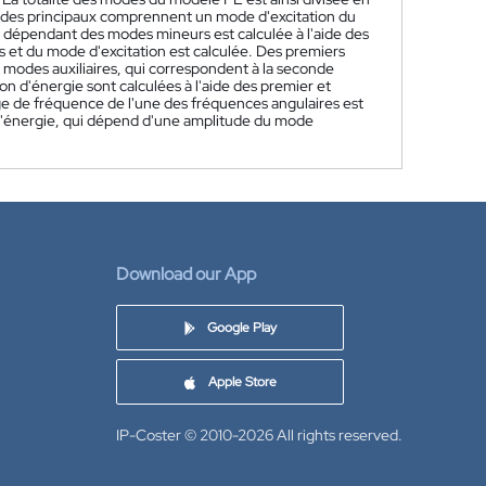
modes principaux comprennent un mode d'excitation du
épendant des modes mineurs est calculée à l'aide des
et du mode d'excitation est calculée. Des premiers
s modes auxiliaires, qui correspondent à la seconde
n d'énergie sont calculées à l'aide des premier et
ge de fréquence de l'une des fréquences angulaires est
n d'énergie, qui dépend d'une amplitude du mode
Download our App
Google Play
Apple Store
IP-Coster © 2010-2026
All rights reserved.