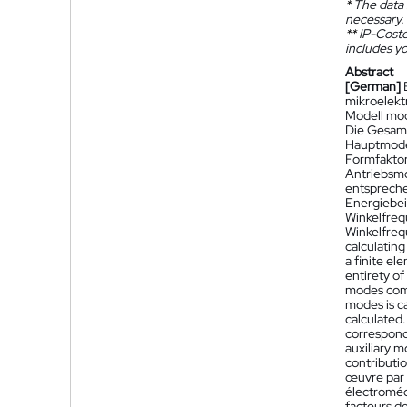
*
The data 
necessary.
**
IP-Coster
includes yo
Abstract
[German]
mikroelek
Modell mod
Die Gesamt
Hauptmode
Formfaktor
Antriebsmo
entspreche
Energiebei
Winkelfreq
Winkelfreq
calculatin
a finite el
entirety of
modes comp
modes is c
calculated.
correspond 
auxiliary m
contributi
œuvre par 
électroméc
facteurs d