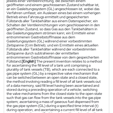
jeweils einer Ventileinrichtung, die zwischen einem
geöffneten und einem geschlossenen Zustand schaltbar ist,
an ein Gasleitungssystem (GL) angeschlossen ist, wobei das
Verfahren umfasst, ein Auslesen eines bei einem vorherigen
Betrieb eines Fahrzeugs ermittelt und gespeicherten
Füllstands aller Tankbehälter aus einem Datenspeicher; ein
Schalten der Ventileinrichtungen vom geschlossenen in den
geöffneten Zustand, so dass Gas aus den Tankbehältern in
das Gasleitungssystem strömen kann; ein Ermitteln einer
entnommenen Gastreibstoffmasse aus dem
Gasleitungssystem (GL) während einer vorbestimmten
Zeitspanne (t) im Betrieb; und ein Ermitteln eines aktuellen
Füllstands aller Tankbehälter während der vorbestimmten
Zeitspanne durch subtrahieren der ermittelten
entnommenen Gastreibstoffmasse von dem gespeicherten
Füllstand.
[English]
The present invention relates to a method
for ascertaining the fill level of a tank unit comprising a
plurality of tank vessels (TB), which are each connected to a
gas pipe system (GL) by a respective valve mechanism that
can be switched between an open state and a closed state,
the method involving reading a fill level of all tank vessels out
of a data memory, said fill level having been ascertained and
stored during a preceding operation of a vehicle; switching
the valve mechanisms from the closed state to the open state
such that gas can flow from the tank vessels into the gas pipe
system; ascertaining a mass of gaseous fuel dispensed from
the gas pipe system (GL) during a specified time interval (t)
during operation; and ascertaining a current fill level of all tank