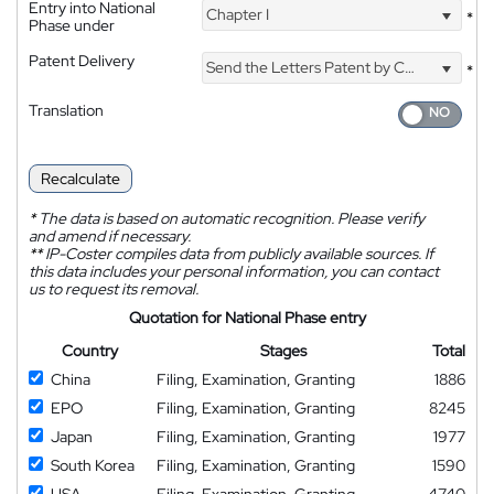
Entry into National
Chapter I
*
Phase under
Patent Delivery
Send the Letters Patent by Courier
*
Translation
Recalculate
*
The data is based on automatic recognition. Please verify
and amend if necessary.
**
IP-Coster compiles data from publicly available sources. If
this data includes your personal information, you can contact
us to request its removal.
Quotation for National Phase entry
Country
Stages
Total
China
Filing, Examination, Granting
1886
EPO
Filing, Examination, Granting
8245
Japan
Filing, Examination, Granting
1977
South Korea
Filing, Examination, Granting
1590