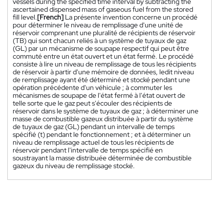
vessels during the specified time interval by subtracting the
ascertained dispensed mass of gaseous fuel from the stored
fill level.
[French]
La présente invention concerne un procédé
pour déterminer le niveau de remplissage d'une unité de
réservoir comprenant une pluralité de récipients de réservoir
(TB) qui sont chacun reliés à un système de tuyaux de gaz
(GL) par un mécanisme de soupape respectif qui peut être
commuté entre un état ouvert et un état fermé. Le procédé
consiste à lire un niveau de remplissage de tous les récipients
de réservoir à partir d'une mémoire de données, ledit niveau
de remplissage ayant été déterminé et stocké pendant une
opération précédente d'un véhicule ; à commuter les
mécanismes de soupape de l'état fermé à l'état ouvert de
telle sorte que le gaz peut s'écouler des récipients de
réservoir dans le système de tuyaux de gaz ; à déterminer une
masse de combustible gazeux distribuée à partir du système
de tuyaux de gaz (GL) pendant un intervalle de temps
spécifié (t) pendant le fonctionnement ; et à déterminer un
niveau de remplissage actuel de tous les récipients de
réservoir pendant l'intervalle de temps spécifié en
soustrayant la masse distribuée déterminée de combustible
gazeux du niveau de remplissage stocké.