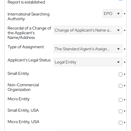
Report is established
EPO
International Searching
*
Authority
Recordal of a Change of
Change of Applicant's Name and Address
*
the Applicant's
Name/Address
Type of Assignment
The Standard Agent's Assignment
*
Applicant's Legal Status
Legal Entity
*
Small Entity
*
Non-Commercial
*
Organization
Micro Entity
*
Small Entity, USA
*
Micro Entity, USA
*