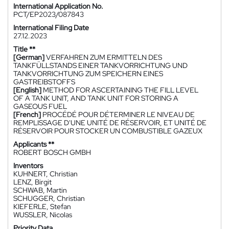
International Application No.
PCT/EP2023/087843
International Filing Date
27.12.2023
Title **
[German]
VERFAHREN ZUM ERMITTELN DES
TANKFÜLLSTANDS EINER TANKVORRICHTUNG UND
TANKVORRICHTUNG ZUM SPEICHERN EINES
GASTREIBSTOFFS
[English]
METHOD FOR ASCERTAINING THE FILL LEVEL
OF A TANK UNIT, AND TANK UNIT FOR STORING A
GASEOUS FUEL
[French]
PROCÉDÉ POUR DÉTERMINER LE NIVEAU DE
REMPLISSAGE D'UNE UNITÉ DE RÉSERVOIR, ET UNITÉ DE
RÉSERVOIR POUR STOCKER UN COMBUSTIBLE GAZEUX
Applicants **
ROBERT BOSCH GMBH
Inventors
KUHNERT, Christian
LENZ, Birgit
SCHWAB, Martin
SCHUGGER, Christian
KIEFERLE, Stefan
WUSSLER, Nicolas
Priority Data