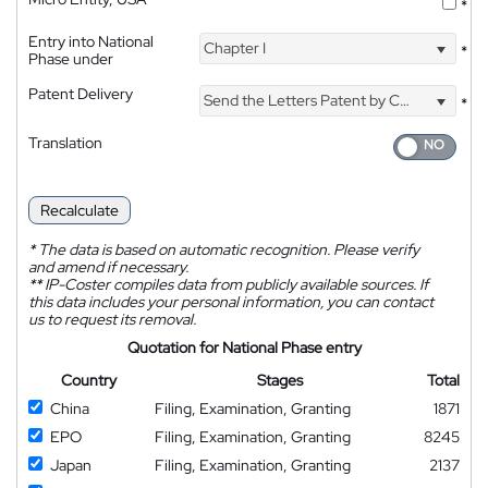
*
Entry into National
Chapter I
*
Phase under
Patent Delivery
Send the Letters Patent by Courier
*
Translation
Recalculate
*
The data is based on automatic recognition. Please verify
and amend if necessary.
**
IP-Coster compiles data from publicly available sources. If
this data includes your personal information, you can contact
us to request its removal.
Quotation for National Phase entry
Country
Stages
Total
China
Filing, Examination, Granting
1871
EPO
Filing, Examination, Granting
8245
Japan
Filing, Examination, Granting
2137