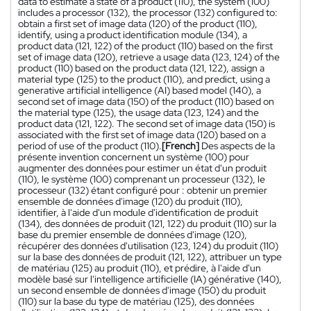
data to estimate a state of a product (110), the system (100)
includes a processor (132), the processor (132) configured to:
obtain a first set of image data (120) of the product (110),
identify, using a product identification module (134), a
product data (121, 122) of the product (110) based on the first
set of image data (120), retrieve a usage data (123, 124) of the
product (110) based on the product data (121, 122), assign a
material type (125) to the product (110), and predict, using a
generative artificial intelligence (AI) based model (140), a
second set of image data (150) of the product (110) based on
the material type (125), the usage data (123, 124) and the
product data (121, 122). The second set of image data (150) is
associated with the first set of image data (120) based on a
period of use of the product (110).
[French]
Des aspects de la
présente invention concernent un système (100) pour
augmenter des données pour estimer un état d'un produit
(110), le système (100) comprenant un processeur (132), le
processeur (132) étant configuré pour : obtenir un premier
ensemble de données d'image (120) du produit (110),
identifier, à l'aide d'un module d'identification de produit
(134), des données de produit (121, 122) du produit (110) sur la
base du premier ensemble de données d'image (120),
récupérer des données d'utilisation (123, 124) du produit (110)
sur la base des données de produit (121, 122), attribuer un type
de matériau (125) au produit (110), et prédire, à l'aide d'un
modèle basé sur l'intelligence artificielle (IA) générative (140),
un second ensemble de données d'image (150) du produit
(110) sur la base du type de matériau (125), des données