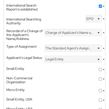
International Search
*
Report is established
EPO
International Searching
*
Authority
Recordal of a Change of
Change of Applicant's Name and Address
*
the Applicant's
Name/Address
Type of Assignment
The Standard Agent's Assignment
*
Applicant's Legal Status
Legal Entity
*
Small Entity
*
Non-Commercial
*
Organization
Micro Entity
*
Small Entity, USA
*
Micro Entity, USA