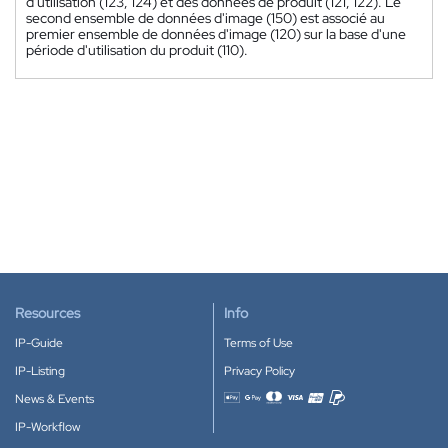
d'utilisation (123, 124) et des données de produit (121, 122). Le
second ensemble de données d'image (150) est associé au
premier ensemble de données d'image (120) sur la base d'une
période d'utilisation du produit (110).
Resources
Info
IP-Guide
Terms of Use
IP-Listing
Privacy Policy
News & Events
Accepted payment methods
IP-Workflow