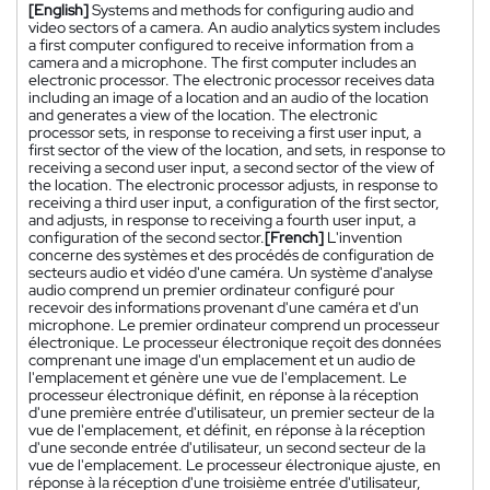
[English]
Systems and methods for configuring audio and
video sectors of a camera. An audio analytics system includes
a first computer configured to receive information from a
camera and a microphone. The first computer includes an
electronic processor. The electronic processor receives data
including an image of a location and an audio of the location
and generates a view of the location. The electronic
processor sets, in response to receiving a first user input, a
first sector of the view of the location, and sets, in response to
receiving a second user input, a second sector of the view of
the location. The electronic processor adjusts, in response to
receiving a third user input, a configuration of the first sector,
and adjusts, in response to receiving a fourth user input, a
configuration of the second sector.
[French]
L'invention
concerne des systèmes et des procédés de configuration de
secteurs audio et vidéo d'une caméra. Un système d'analyse
audio comprend un premier ordinateur configuré pour
recevoir des informations provenant d'une caméra et d'un
microphone. Le premier ordinateur comprend un processeur
électronique. Le processeur électronique reçoit des données
comprenant une image d'un emplacement et un audio de
l'emplacement et génère une vue de l'emplacement. Le
processeur électronique définit, en réponse à la réception
d'une première entrée d'utilisateur, un premier secteur de la
vue de l'emplacement, et définit, en réponse à la réception
d'une seconde entrée d'utilisateur, un second secteur de la
vue de l'emplacement. Le processeur électronique ajuste, en
réponse à la réception d'une troisième entrée d'utilisateur,