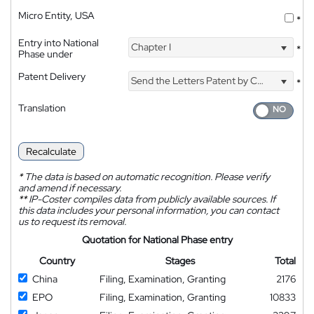
Micro Entity, USA
*
Entry into National
Chapter I
*
Phase under
Patent Delivery
Send the Letters Patent by Courier
*
Translation
Recalculate
*
The data is based on automatic recognition. Please verify
and amend if necessary.
**
IP-Coster compiles data from publicly available sources. If
this data includes your personal information, you can contact
us to request its removal.
Quotation for National Phase entry
Country
Stages
Total
China
Filing, Examination, Granting
2176
EPO
Filing, Examination, Granting
10833