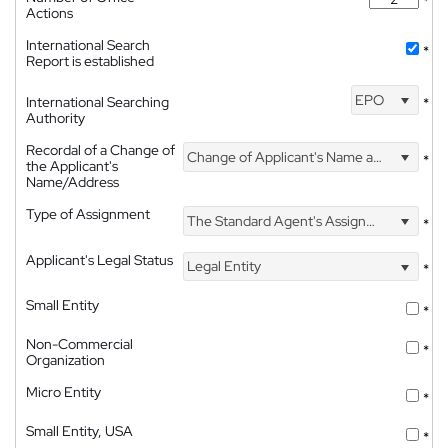
*
Actions
International Search
*
Report is established
EPO
International Searching
*
Authority
Recordal of a Change of
Change of Applicant's Name and Address
*
the Applicant's
Name/Address
Type of Assignment
The Standard Agent's Assignment
*
Applicant's Legal Status
Legal Entity
*
Small Entity
*
Non-Commercial
*
Organization
Micro Entity
*
Small Entity, USA
*