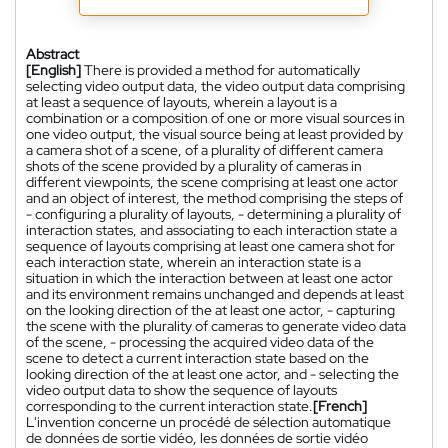
Abstract
[English]
There is provided a method for automatically
selecting video output data, the video output data comprising
at least a sequence of layouts, wherein a layout is a
combination or a composition of one or more visual sources in
one video output, the visual source being at least provided by
a camera shot of a scene, of a plurality of different camera
shots of the scene provided by a plurality of cameras in
different viewpoints, the scene comprising at least one actor
and an object of interest, the method comprising the steps of
- configuring a plurality of layouts, - determining a plurality of
interaction states, and associating to each interaction state a
sequence of layouts comprising at least one camera shot for
each interaction state, wherein an interaction state is a
situation in which the interaction between at least one actor
and its environment remains unchanged and depends at least
on the looking direction of the at least one actor, - capturing
the scene with the plurality of cameras to generate video data
of the scene, - processing the acquired video data of the
scene to detect a current interaction state based on the
looking direction of the at least one actor, and - selecting the
video output data to show the sequence of layouts
corresponding to the current interaction state.
[French]
L'invention concerne un procédé de sélection automatique
de données de sortie vidéo, les données de sortie vidéo