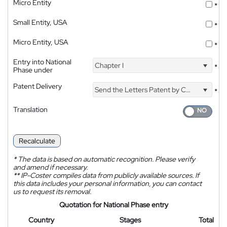
Micro Entity
*
Small Entity, USA
*
Micro Entity, USA
*
Entry into National
Chapter I
*
Phase under
Patent Delivery
Send the Letters Patent by Courier
*
Translation
Recalculate
*
The data is based on automatic recognition. Please verify
and amend if necessary.
**
IP-Coster compiles data from publicly available sources. If
this data includes your personal information, you can contact
us to request its removal.
Quotation for National Phase entry
Country
Stages
Total