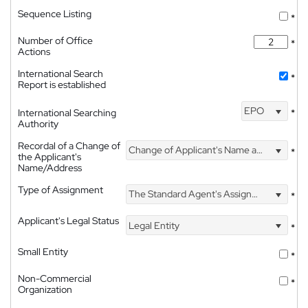
Sequence Listing
*
Number of Office
*
Actions
International Search
*
Report is established
EPO
International Searching
*
Authority
Recordal of a Change of
Change of Applicant's Name and Address
*
the Applicant's
Name/Address
Type of Assignment
The Standard Agent's Assignment
*
Applicant's Legal Status
Legal Entity
*
Small Entity
*
Non-Commercial
*
Organization