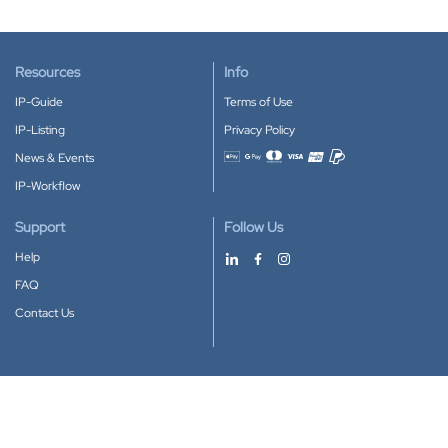
Resources
Info
IP-Guide
Terms of Use
IP-Listing
Privacy Policy
News & Events
Accepted payment methods
IP-Workflow
Support
Follow Us
Help
FAQ
Contact Us
Download our App
Google Play
Apple Store