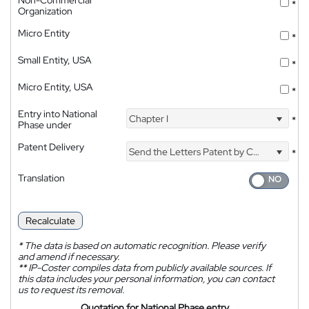
*
Organization
Micro Entity
*
Small Entity, USA
*
Micro Entity, USA
*
Entry into National
Chapter I
*
Phase under
Patent Delivery
Send the Letters Patent by Courier
*
Translation
Recalculate
*
The data is based on automatic recognition. Please verify
and amend if necessary.
**
IP-Coster compiles data from publicly available sources. If
this data includes your personal information, you can contact
us to request its removal.
Quotation for National Phase entry