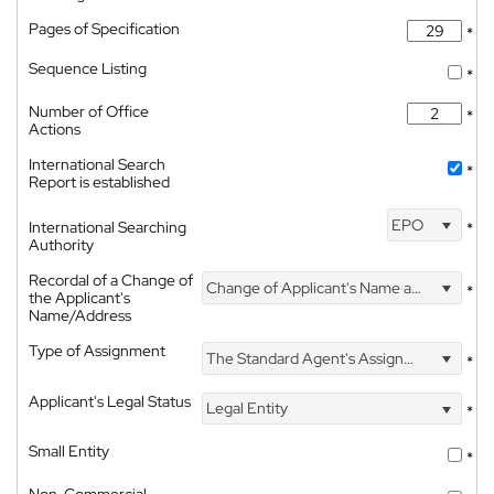
Pages of Specification
*
Sequence Listing
*
Number of Office
*
Actions
International Search
*
Report is established
EPO
International Searching
*
Authority
Recordal of a Change of
Change of Applicant's Name and Address
*
the Applicant's
Name/Address
Type of Assignment
The Standard Agent's Assignment
*
Applicant's Legal Status
Legal Entity
*
Small Entity
*
Non-Commercial