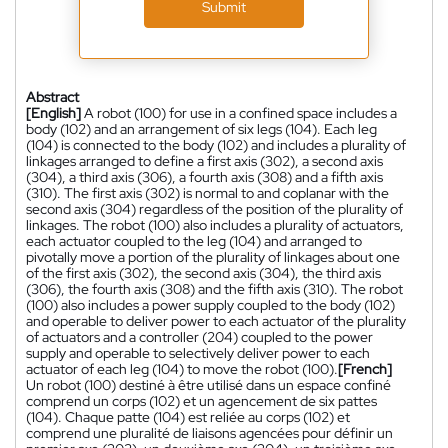
Submit
Abstract
[English]
A robot (100) for use in a confined space includes a
body (102) and an arrangement of six legs (104). Each leg
(104) is connected to the body (102) and includes a plurality of
linkages arranged to define a first axis (302), a second axis
(304), a third axis (306), a fourth axis (308) and a fifth axis
(310). The first axis (302) is normal to and coplanar with the
second axis (304) regardless of the position of the plurality of
linkages. The robot (100) also includes a plurality of actuators,
each actuator coupled to the leg (104) and arranged to
pivotally move a portion of the plurality of linkages about one
of the first axis (302), the second axis (304), the third axis
(306), the fourth axis (308) and the fifth axis (310). The robot
(100) also includes a power supply coupled to the body (102)
and operable to deliver power to each actuator of the plurality
of actuators and a controller (204) coupled to the power
supply and operable to selectively deliver power to each
actuator of each leg (104) to move the robot (100).
[French]
Un robot (100) destiné à être utilisé dans un espace confiné
comprend un corps (102) et un agencement de six pattes
(104). Chaque patte (104) est reliée au corps (102) et
comprend une pluralité de liaisons agencées pour définir un