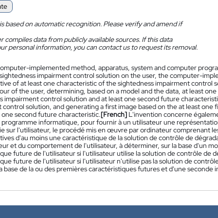
ate
is based on automatic recognition. Please verify and amend if
 compiles data from publicly available sources. If this data
ur personal information, you can contact us to request its removal.
omputer-implemented method, apparatus, system and computer program, f
a sightedness impairment control solution on the user, the computer-imp
ive of at least one characteristic of the sightedness impairment control so
ur of the user, determining, based on a model and the data, at least one fi
 impairment control solution and at least one second future characteristi
control solution, and generating a first image based on the at least one 
t one second future characteristic.
[French]
L'invention concerne égaleme
 programme informatique, pour fournir à un utilisateur une représentatio
e sur l'utilisateur, le procédé mis en œuvre par ordinateur comprenant l
ives d'au moins une caractéristique de la solution de contrôle de dégrada
ateur et du comportement de l'utilisateur, à déterminer, sur la base d'un
ique future de l'utilisateur si l'utilisateur utilise la solution de contrôle
ique future de l'utilisateur si l'utilisateur n'utilise pas la solution de co
a base de la ou des premières caractéristiques futures et d'une seconde i