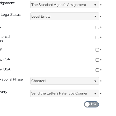
ssignment
The Standard Agent's Assignment
*
 Legal Status
Legal Entity
*
y
*
ercial
*
on
ty
*
ty, USA
*
ty, USA
*
 National Phase
Chapter I
*
ivery
Send the Letters Patent by Courier
*