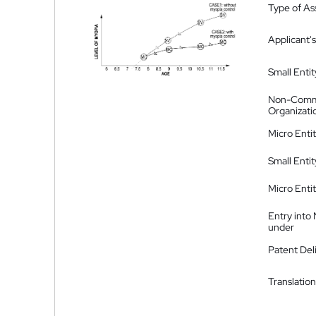
Type of A
Applicant's
Small Entit
Non-Comm
Organizati
Micro Enti
Small Enti
Micro Enti
Entry into
under
Patent Del
Translation