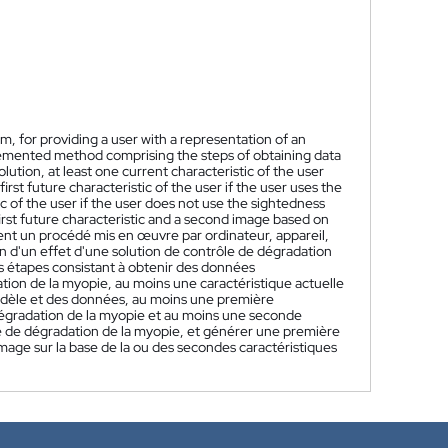
or providing a user with a representation of an
lemented method comprising the steps of obtaining data
lution, at least one current characteristic of the user
rst future characteristic of the user if the user uses the
c of the user if the user does not use the sightedness
first future characteristic and a second image based on
nt un procédé mis en œuvre par ordinateur, appareil,
n d'un effet d'une solution de contrôle de dégradation
es étapes consistant à obtenir des données
tion de la myopie, au moins une caractéristique actuelle
 modèle et des données, au moins une première
 de dégradation de la myopie et au moins une seconde
ntrôle de dégradation de la myopie, et générer une première
mage sur la base de la ou des secondes caractéristiques