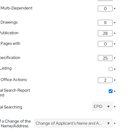
 Multi-Dependent
*
 Drawings
*
Publication
*
 Pages with
*
pecification
*
isting
*
Office Actions
*
nal Search Report
*
hed
EPO
nal Searching
*
f a Change of the
Change of Applicant's Name and Address
*
's Name/Address