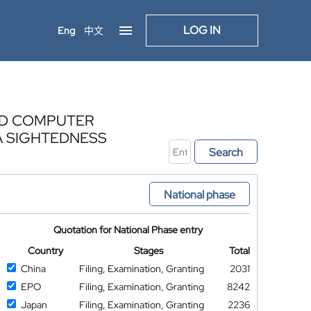
LOG IN
Eng
中文
ND COMPUTER
A SIGHTEDNESS
Search
National phase
Quotation for National Phase entry
Country
Stages
Total
China
Filing, Examination, Granting
2031
EPO
Filing, Examination, Granting
8242
Japan
Filing, Examination, Granting
2236