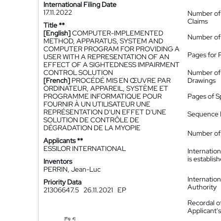
International Filing Date
17.11.2022
Number of
Claims
Title **
[English]
COMPUTER-IMPLEMENTED
Number of
METHOD, APPARATUS, SYSTEM AND
COMPUTER PROGRAM FOR PROVIDING A
Pages for 
USER WITH A REPRESENTATION OF AN
EFFECT OF A SIGHTEDNESS IMPAIRMENT
CONTROL SOLUTION
Number of
[French]
PROCÉDÉ MIS EN ŒUVRE PAR
Drawings
ORDINATEUR, APPAREIL, SYSTÈME ET
PROGRAMME INFORMATIQUE POUR
Pages of S
FOURNIR À UN UTILISATEUR UNE
REPRÉSENTATION D'UN EFFET D'UNE
Sequence L
SOLUTION DE CONTRÔLE DE
DÉGRADATION DE LA MYOPIE
Number of 
Applicants **
ESSILOR INTERNATIONAL
Internatio
is establis
Inventors
PERRIN, Jean-Luc
Internatio
Priority Data
Authority
21306647.5
26.11.2021
EP
Recordal o
Applicant