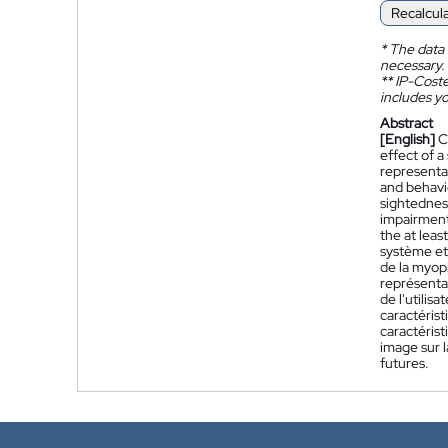
Recalcul
*
The data 
necessary.
**
IP-Coster
includes yo
Abstract
[English]
C
effect of 
representat
and behavio
sightedness
impairment 
the at leas
système et
de la myopi
représentat
de l'utilis
caractérist
caractérist
image sur l
futures.