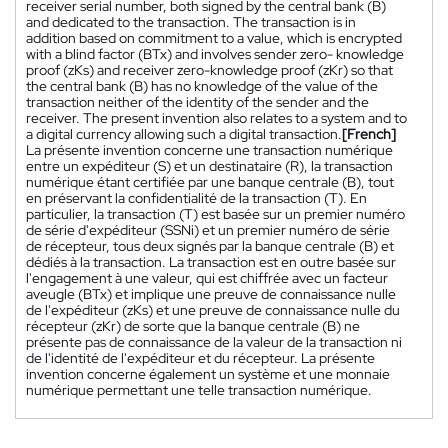
receiver serial number, both signed by the central bank (B)
and dedicated to the transaction. The transaction is in
addition based on commitment to a value, which is encrypted
with a blind factor (BTx) and involves sender zero- knowledge
proof (zKs) and receiver zero-knowledge proof (zKr) so that
the central bank (B) has no knowledge of the value of the
transaction neither of the identity of the sender and the
receiver. The present invention also relates to a system and to
a digital currency allowing such a digital transaction.
[French]
La présente invention concerne une transaction numérique
entre un expéditeur (S) et un destinataire (R), la transaction
numérique étant certifiée par une banque centrale (B), tout
en préservant la confidentialité de la transaction (T). En
particulier, la transaction (T) est basée sur un premier numéro
de série d'expéditeur (SSNi) et un premier numéro de série
de récepteur, tous deux signés par la banque centrale (B) et
dédiés à la transaction. La transaction est en outre basée sur
l'engagement à une valeur, qui est chiffrée avec un facteur
aveugle (BTx) et implique une preuve de connaissance nulle
de l'expéditeur (zKs) et une preuve de connaissance nulle du
récepteur (zKr) de sorte que la banque centrale (B) ne
présente pas de connaissance de la valeur de la transaction ni
de l'identité de l'expéditeur et du récepteur. La présente
invention concerne également un système et une monnaie
numérique permettant une telle transaction numérique.