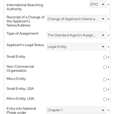
EPO
International Searching
*
Authority
Recordal of a Change of
Change of Applicant's Name and Address
*
the Applicant's
Name/Address
Type of Assignment
The Standard Agent's Assignment
*
Applicant's Legal Status
Legal Entity
*
Small Entity
*
Non-Commercial
*
Organization
Micro Entity
*
Small Entity, USA
*
Micro Entity, USA
*
Entry into National
Chapter I
*
Phase under