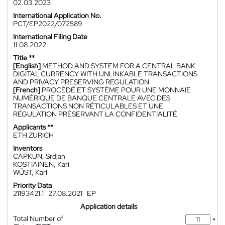
02.03.2023
International Application No.
PCT/EP2022/072589
International Filing Date
11.08.2022
Title **
[English]
METHOD AND SYSTEM FOR A CENTRAL BANK
DIGITAL CURRENCY WITH UNLINKABLE TRANSACTIONS
AND PRIVACY PRESERVING REGULATION
[French]
PROCÉDÉ ET SYSTÈME POUR UNE MONNAIE
NUMÉRIQUE DE BANQUE CENTRALE AVEC DES
TRANSACTIONS NON RÉTICULABLES ET UNE
RÉGULATION PRÉSERVANT LA CONFIDENTIALITÉ
Applicants **
ETH ZURICH
Inventors
CAPKUN, Srdjan
KOSTIAINEN, Kari
WÜST, Karl
Priority Data
21193421.1
27.08.2021
EP
Application details
Total Number of
*