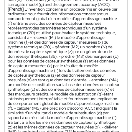
surrogate model (g) and the agreement accuracy (ACC).
[French]
L'invention concerne un procédé mis en œuvre par
ordinateur pour fournir des informations concernant un
comportement global d'un modèle d'apprentissage machine
(f) entrainé avec des données de capteur mesurées
représentant des paramètres techniques d'un système
technique (20) et utilisé pour évaluer le système technique,
consistant à - recevoir (Ml) le modèle d'apprentissage
machine (f) et des données de capteur mesurées (x) du
système technique (20) - générer (M2) un nombre (N) de
données de capteur synthétique (z) par un générateur de
données synthétiques (36), - prédire (M3) des marqueurs (L)
pour les données de capteur synthétique (z) et les données
de capteur mesurées (x) par le résultat du modèle
d'apprentissage machine (f) lors du traitement des données
de capteur synthétique (z) et des données de capteur
mesurées (x) en tant que données d'entrée, - entraîner (M4)
un modèle de substitution sur la base des données de capteur
synthétique (z) et des données de capteur mesurées (x) et
des marqueurs prédits, le modèle de substitution (g) étant
intrinsèquement interprétable et fournissant une explication
du comportement global du modèle d'apprentissage machine
(f), - calculer (M5) une précision d'accord (ACC) indiquant la
similarité d'un résultat du modèle de substitution (g) par
rapport à un résultat du modèle d'apprentissage machine (f)
traitant à la fois les mêmes données de capteur synthétique
(z) et les mêmes données de capteur mesurées (x), - délivrer
(M6) à une interface utilisateur (33) le modèle de substitution