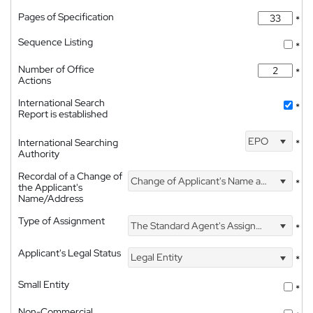
Pages of Specification
*
Sequence Listing
*
Number of Office
*
Actions
International Search
*
Report is established
EPO
International Searching
*
Authority
Recordal of a Change of
Change of Applicant's Name and Address
*
the Applicant's
Name/Address
Type of Assignment
The Standard Agent's Assignment
*
Applicant's Legal Status
Legal Entity
*
Small Entity
*
Non-Commercial