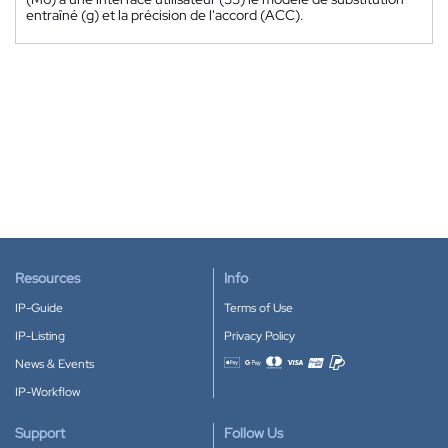
entraîné (g) et la précision de l'accord (ACC).
Resources
Info
IP-Guide
Terms of Use
IP-Listing
Privacy Policy
News & Events
Accepted payment methods
IP-Workflow
Support
Follow Us