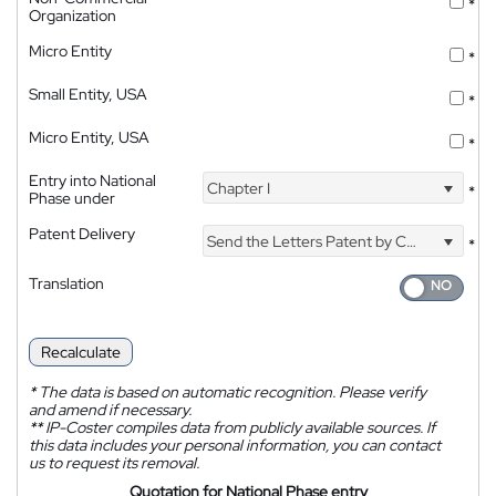
*
Organization
Micro Entity
*
Small Entity, USA
*
Micro Entity, USA
*
Entry into National
Chapter I
*
Phase under
Patent Delivery
Send the Letters Patent by Courier
*
Translation
Recalculate
*
The data is based on automatic recognition. Please verify
and amend if necessary.
**
IP-Coster compiles data from publicly available sources. If
this data includes your personal information, you can contact
us to request its removal.
Quotation for National Phase entry