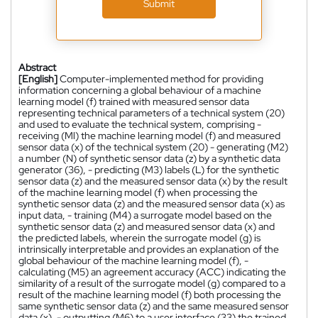
Submit
Abstract
[English]
Computer-implemented method for providing
information concerning a global behaviour of a machine
learning model (f) trained with measured sensor data
representing technical parameters of a technical system (20)
and used to evaluate the technical system, comprising -
receiving (Ml) the machine learning model (f) and measured
sensor data (x) of the technical system (20) - generating (M2)
a number (N) of synthetic sensor data (z) by a synthetic data
generator (36), - predicting (M3) labels (L) for the synthetic
sensor data (z) and the measured sensor data (x) by the result
of the machine learning model (f) when processing the
synthetic sensor data (z) and the measured sensor data (x) as
input data, - training (M4) a surrogate model based on the
synthetic sensor data (z) and measured sensor data (x) and
the predicted labels, wherein the surrogate model (g) is
intrinsically interpretable and provides an explanation of the
global behaviour of the machine learning model (f), -
calculating (M5) an agreement accuracy (ACC) indicating the
similarity of a result of the surrogate model (g) compared to a
result of the machine learning model (f) both processing the
same synthetic sensor data (z) and the same measured sensor
data (x), - outputting (M6) to a user interface (33) the trained