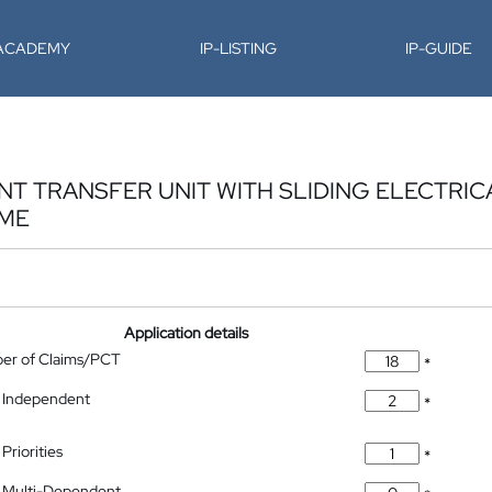
-ACADEMY
IP-LISTING
IP-GUIDE
NT TRANSFER UNIT WITH SLIDING ELECTRI
AME
Application details
ber of Claims/PCT
*
 Independent
*
Priorities
*
 Multi-Dependent