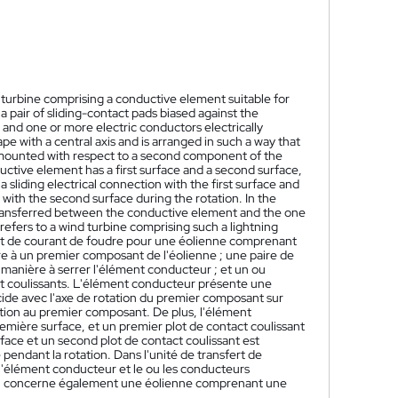
nd turbine comprising a conductive element suitable for
 a pair of sliding-contact pads biased against the
and one or more electric conductors electrically
e with a central axis and is arranged in such a way that
 is mounted with respect to a second component of the
uctive element has a first surface and a second surface,
 a sliding electrical connection with the first surface and
n with the second surface during the rotation. In the
e transferred between the conductive element and the one
refers to a wind turbine comprising such a lightning
rt de courant de foudre pour une éolienne comprenant
e à un premier composant de l'éolienne ; une paire de
de manière à serrer l'élément conducteur ; et un ou
act coulissants. L'élément conducteur présente une
cide avec l'axe de rotation du premier composant sur
ation au premier composant. De plus, l'élément
mière surface, et un premier plot de contact coulissant
face et un second plot de contact coulissant est
pendant la rotation. Dans l'unité de transfert de
 l'élément conducteur et le ou les conducteurs
ntion concerne également une éolienne comprenant une