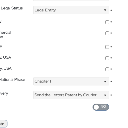
 Legal Status
Legal Entity
*
y
*
ercial
*
on
ty
*
ty, USA
*
ty, USA
*
 National Phase
Chapter I
*
ivery
Send the Letters Patent by Courier
*
ate