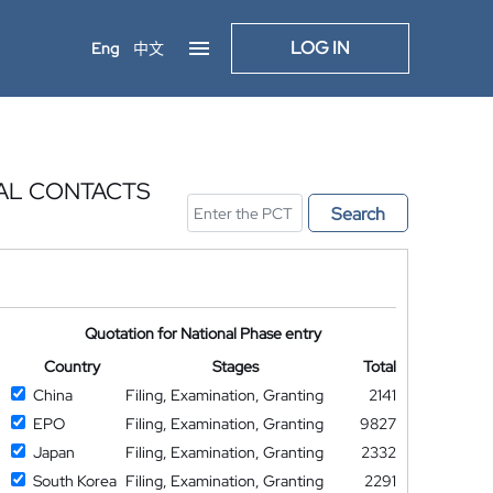
LOG IN
Eng
中文
CAL CONTACTS
Search
Quotation for National Phase entry
Country
Stages
Total
China
Filing, Examination, Granting
2141
EPO
Filing, Examination, Granting
9827
Japan
Filing, Examination, Granting
2332
South Korea
Filing, Examination, Granting
2291