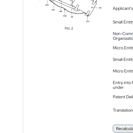
Applicant's
Small Entit
Non-Comm
Organizati
Micro Enti
Small Enti
Micro Enti
Entry into
under
Patent Del
Translation
Recalcul