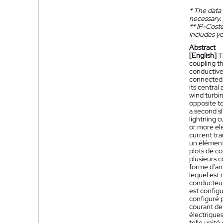
*
The data 
necessary.
**
IP-Coster
includes yo
Abstract
[English]
T
coupling th
conductive
connected t
its central
wind turbin
opposite to
a second sl
lightning 
or more ele
current tra
un élément
plots de co
plusieurs c
forme d'an
lequel est
conducteur
est configu
configuré p
courant de 
électrique
telle unité