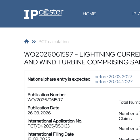
IP-Coster
HOME
IP
PCT calculation
WO2026061597 - LIGHTNING CURRE
AND WIND TURBINE COMPRISING S
before 20.03.2027
National phase entry is expected:
before 20.04.2027
Publication Number
WO/2026/061597
Total Num
Publication Date
26.03.2026
Number of
Claims
International Application No.
PCT/DK2025/050163
Number of 
International Filing Date
19.09.2025
Number of