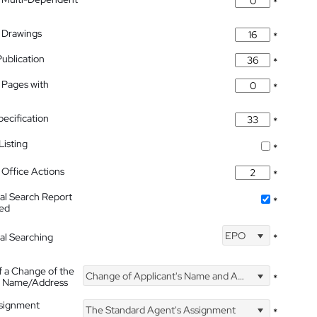
*
 Drawings
*
Publication
*
 Pages with
*
pecification
*
isting
*
Office Actions
*
nal Search Report
*
hed
EPO
nal Searching
*
f a Change of the
Change of Applicant's Name and Address
*
's Name/Address
ssignment
The Standard Agent's Assignment
*