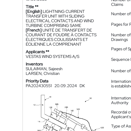
Claims
Title **
[English]
LIGHTNING CURRENT
Number of
TRANSFER UNIT WITH SLIDING
ELECTRICAL CONTACTS AND WIND
Pages for 
TURBINE COMPRISING SAME
[French]
UNITÉ DE TRANSFERT DE
COURANT DE FOUDRE À CONTACTS
Number of
ÉLECTRIQUES COULISSANTS ET
Drawings
ÉOLIENNE LA COMPRENANT
Pages of S
Applicants **
VESTAS WIND SYSTEMS A/S
Sequence L
Inventors
SULAIMAN, Sajeesh
Number of 
LARSEN, Christian
Priority Data
Internatio
PA202430551
20.09.2024
DK
is establis
Internatio
Authority
Recordal o
Applicant
Type of A