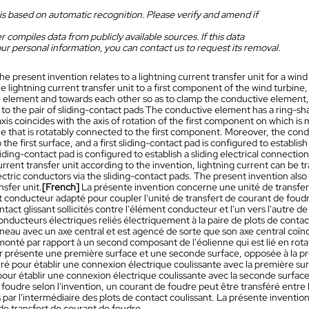
is based on automatic recognition. Please verify and amend if
 compiles data from publicly available sources. If this data
ur personal information, you can contact us to request its removal.
he present invention relates to a lightning current transfer unit for a wi
e lightning current transfer unit to a first component of the wind turbine,
 element and towards each other so as to clamp the conductive element, 
o the pair of sliding-contact pads The conductive element has a ring-shap
 axis coincides with the axis of rotation of the first component on which
e that is rotatably connected to the first component. Moreover, the cond
 the first surface, and a first sliding-contact pad is configured to establish
iding-contact pad is configured to establish a sliding electrical connectio
current transfer unit according to the invention, lightning current can b
ctric conductors via the sliding-contact pads. The present invention also 
nsfer unit.
[French]
La présente invention concerne une unité de transfe
 conducteur adapté pour coupler l'unité de transfert de courant de foudr
ntact glissant sollicités contre l'élément conducteur et l'un vers l'autre 
onducteurs électriques reliés électriquement à la paire de plots de cont
neau avec un axe central et est agencé de sorte que son axe central coïn
 monté par rapport à un second composant de l'éolienne qui est lié en rot
 présente une première surface et une seconde surface, opposée à la pre
ré pour établir une connexion électrique coulissante avec la première sur
our établir une connexion électrique coulissante avec la seconde surface 
foudre selon l'invention, un courant de foudre peut être transféré entre
s par l'intermédiaire des plots de contact coulissant. La présente inve
 de transfert de courant de foudre.