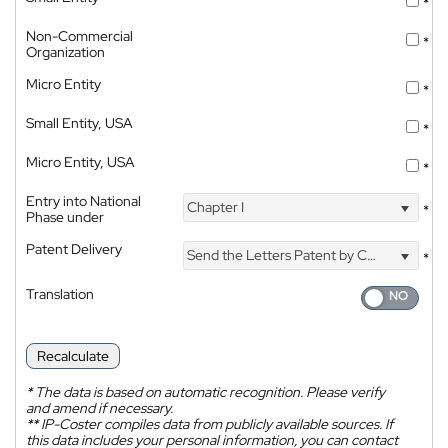
*
Non-Commercial
*
Organization
Micro Entity
*
Small Entity, USA
*
Micro Entity, USA
*
Entry into National
Chapter I
*
Phase under
Patent Delivery
Send the Letters Patent by Courier
*
Translation
Recalculate
*
The data is based on automatic recognition. Please verify
and amend if necessary.
**
IP-Coster compiles data from publicly available sources. If
this data includes your personal information, you can contact