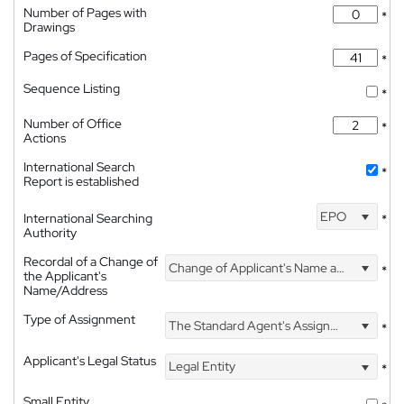
Number of Pages with
*
Drawings
Pages of Specification
*
Sequence Listing
*
Number of Office
*
Actions
International Search
*
Report is established
EPO
International Searching
*
Authority
Recordal of a Change of
Change of Applicant's Name and Address
*
the Applicant's
Name/Address
Type of Assignment
The Standard Agent's Assignment
*
Applicant's Legal Status
Legal Entity
*
Small Entity