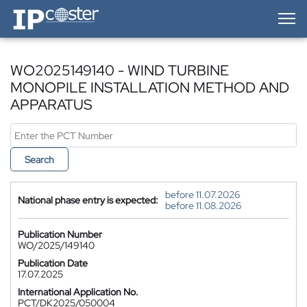
IP-Coster — Home
WO2025149140 - WIND TURBINE
MONOPILE INSTALLATION METHOD AND
APPARATUS
Search
before 11.07.2026
National phase entry is expected:
before 11.08.2026
Publication Number
WO/2025/149140
Publication Date
17.07.2025
International Application No.
PCT/DK2025/050004