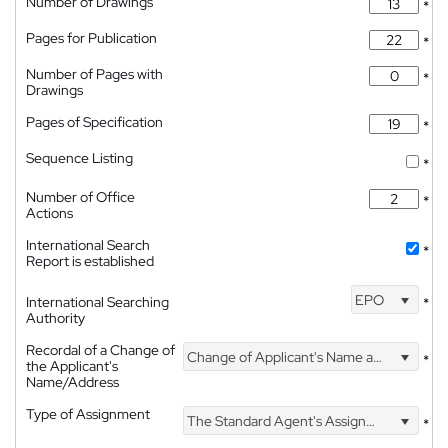
Number of Drawings
*
Pages for Publication
*
Number of Pages with
*
Drawings
Pages of Specification
*
Sequence Listing
*
Number of Office
*
Actions
International Search
*
Report is established
EPO
International Searching
*
Authority
Recordal of a Change of
Change of Applicant's Name and Address
*
the Applicant's
Name/Address
Type of Assignment
The Standard Agent's Assignment
*