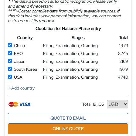
*
The data is based on automatic recognition. Please verify
and amend if necessary.
**
IP-Coster compiles data from publicly available sources. If
this data includes your personal information, you can contact
us to request its removal.
Quotation for National Phase entry
Country
Stages
Total
China
Filing, Examination, Granting
1973
EPO
Filing, Examination, Granting
8245
Japan
Filing, Examination, Granting
2169
South Korea
Filing, Examination, Granting
1979
USA
Filing, Examination, Granting
4740
+ Add country
Total:
19,106
Currency
QUOTE TO EMAIL
ONLINE QUOTE