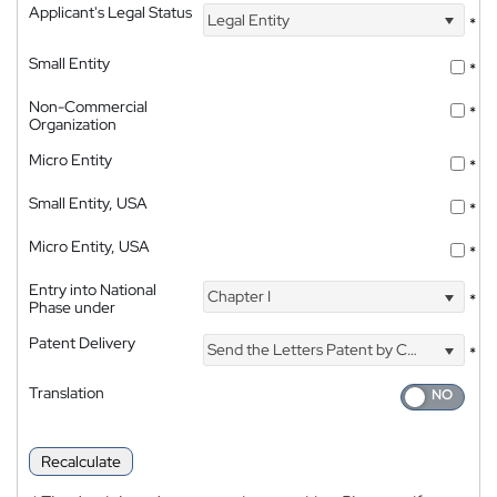
Applicant's Legal Status
Legal Entity
*
Small Entity
*
Non-Commercial
*
Organization
Micro Entity
*
Small Entity, USA
*
Micro Entity, USA
*
Entry into National
Chapter I
*
Phase under
Patent Delivery
Send the Letters Patent by Courier
*
Translation
Recalculate