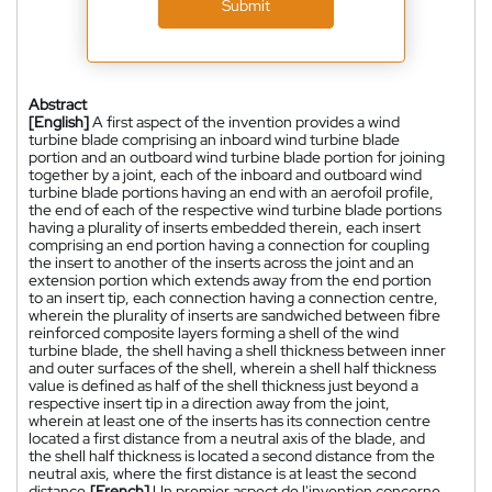
Submit
Abstract
[English]
A first aspect of the invention provides a wind
turbine blade comprising an inboard wind turbine blade
portion and an outboard wind turbine blade portion for joining
together by a joint, each of the inboard and outboard wind
turbine blade portions having an end with an aerofoil profile,
the end of each of the respective wind turbine blade portions
having a plurality of inserts embedded therein, each insert
comprising an end portion having a connection for coupling
the insert to another of the inserts across the joint and an
extension portion which extends away from the end portion
to an insert tip, each connection having a connection centre,
wherein the plurality of inserts are sandwiched between fibre
reinforced composite layers forming a shell of the wind
turbine blade, the shell having a shell thickness between inner
and outer surfaces of the shell, wherein a shell half thickness
value is defined as half of the shell thickness just beyond a
respective insert tip in a direction away from the joint,
wherein at least one of the inserts has its connection centre
located a first distance from a neutral axis of the blade, and
the shell half thickness is located a second distance from the
neutral axis, where the first distance is at least the second
distance.
[French]
Un premier aspect de l'invention concerne