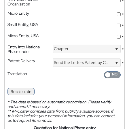
*
Organization
Micro Entity
*
Small Entity, USA
*
Micro Entity, USA
*
Entry into National
Chapter I
*
Phase under
Patent Delivery
Send the Letters Patent by Courier
*
Translation
Recalculate
*
The data is based on automatic recognition. Please verify
and amend if necessary.
**
IP-Coster compiles data from publicly available sources. If
this data includes your personal information, you can contact
us to request its removal.
Quotation for National Phase entry