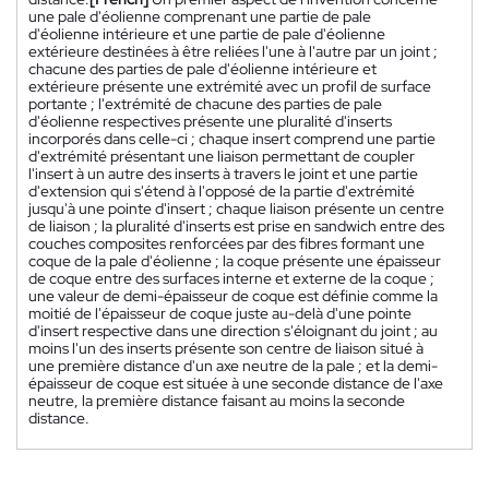
une pale d'éolienne comprenant une partie de pale
d'éolienne intérieure et une partie de pale d'éolienne
extérieure destinées à être reliées l'une à l'autre par un joint ;
chacune des parties de pale d'éolienne intérieure et
extérieure présente une extrémité avec un profil de surface
portante ; l'extrémité de chacune des parties de pale
d'éolienne respectives présente une pluralité d'inserts
incorporés dans celle-ci ; chaque insert comprend une partie
d'extrémité présentant une liaison permettant de coupler
l'insert à un autre des inserts à travers le joint et une partie
d'extension qui s'étend à l'opposé de la partie d'extrémité
jusqu'à une pointe d'insert ; chaque liaison présente un centre
de liaison ; la pluralité d'inserts est prise en sandwich entre des
couches composites renforcées par des fibres formant une
coque de la pale d'éolienne ; la coque présente une épaisseur
de coque entre des surfaces interne et externe de la coque ;
une valeur de demi-épaisseur de coque est définie comme la
moitié de l'épaisseur de coque juste au-delà d'une pointe
d'insert respective dans une direction s'éloignant du joint ; au
moins l'un des inserts présente son centre de liaison situé à
une première distance d'un axe neutre de la pale ; et la demi-
épaisseur de coque est située à une seconde distance de l'axe
neutre, la première distance faisant au moins la seconde
distance.