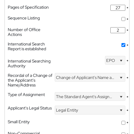
Pages of Specification
*
Sequence Listing
*
Number of Office
*
Actions
International Search
*
Report is established
EPO
International Searching
*
Authority
Recordal of a Change of
Change of Applicant's Name and Address
*
the Applicant's
Name/Address
Type of Assignment
The Standard Agent's Assignment
*
Applicant's Legal Status
Legal Entity
*
Small Entity
*
Non-Commercial