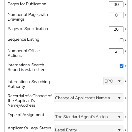
Pages for Publication
*
Number of Pages with
*
Drawings
Pages of Specification
*
Sequence Listing
*
Number of Office
*
Actions
International Search
*
Report is established
EPO
International Searching
*
Authority
Recordal of a Change of
Change of Applicant's Name and Address
*
the Applicant's
Name/Address
Type of Assignment
The Standard Agent's Assignment
*
Applicant's Legal Status
Legal Entity
*