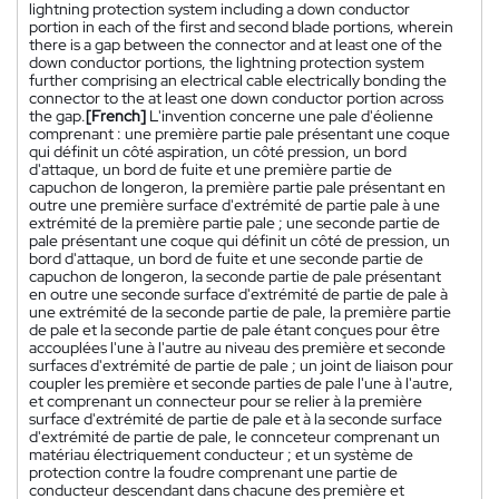
lightning protection system including a down conductor
portion in each of the first and second blade portions, wherein
there is a gap between the connector and at least one of the
down conductor portions, the lightning protection system
further comprising an electrical cable electrically bonding the
connector to the at least one down conductor portion across
the gap.
[French]
L'invention concerne une pale d'éolienne
comprenant : une première partie pale présentant une coque
qui définit un côté aspiration, un côté pression, un bord
d'attaque, un bord de fuite et une première partie de
capuchon de longeron, la première partie pale présentant en
outre une première surface d'extrémité de partie pale à une
extrémité de la première partie pale ; une seconde partie de
pale présentant une coque qui définit un côté de pression, un
bord d'attaque, un bord de fuite et une seconde partie de
capuchon de longeron, la seconde partie de pale présentant
en outre une seconde surface d'extrémité de partie de pale à
une extrémité de la seconde partie de pale, la première partie
de pale et la seconde partie de pale étant conçues pour être
accouplées l'une à l'autre au niveau des première et seconde
surfaces d'extrémité de partie de pale ; un joint de liaison pour
coupler les première et seconde parties de pale l'une à l'autre,
et comprenant un connecteur pour se relier à la première
surface d'extrémité de partie de pale et à la seconde surface
d'extrémité de partie de pale, le connceteur comprenant un
matériau électriquement conducteur ; et un système de
protection contre la foudre comprenant une partie de
conducteur descendant dans chacune des première et