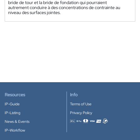
bride de tour et la bride de fondation qui pourraient
autrement conduire à des concentrations de contrainte au
niveau des surfaces jointes.
Resources
Info
IP-Guide
Terms of Use
IP-Listing
Privacy Policy
News & Events
Accepted payment methods
IP-Workflow