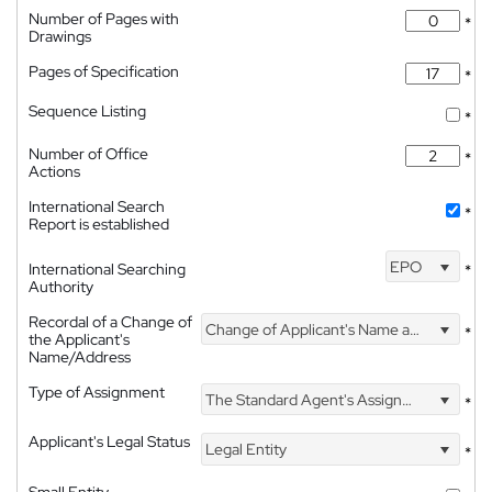
Number of Pages with
*
Drawings
Pages of Specification
*
Sequence Listing
*
Number of Office
*
Actions
International Search
*
Report is established
EPO
International Searching
*
Authority
Recordal of a Change of
Change of Applicant's Name and Address
*
the Applicant's
Name/Address
Type of Assignment
The Standard Agent's Assignment
*
Applicant's Legal Status
Legal Entity
*
Small Entity