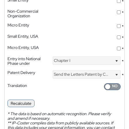
*
Non-Commercial
*
Organization
Micro Entity
*
Small Entity, USA
*
Micro Entity, USA
*
Entry into National
Chapter I
*
Phase under
Patent Delivery
Send the Letters Patent by Courier
*
Translation
Recalculate
*
The data is based on automatic recognition. Please verify
and amend if necessary.
**
IP-Coster compiles data from publicly available sources. If
this data includes your personal information, you can contact