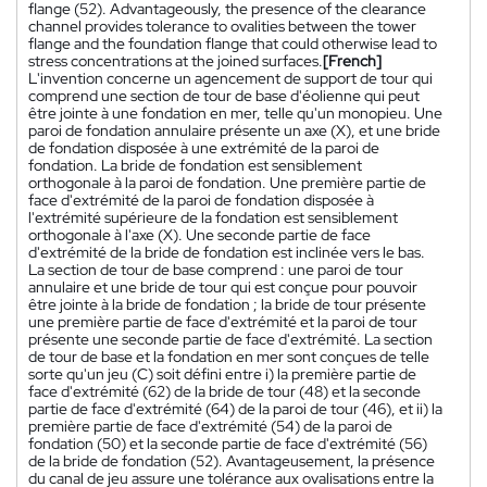
flange (52). Advantageously, the presence of the clearance
channel provides tolerance to ovalities between the tower
flange and the foundation flange that could otherwise lead to
stress concentrations at the joined surfaces.
[French]
L'invention concerne un agencement de support de tour qui
comprend une section de tour de base d'éolienne qui peut
être jointe à une fondation en mer, telle qu'un monopieu. Une
paroi de fondation annulaire présente un axe (X), et une bride
de fondation disposée à une extrémité de la paroi de
fondation. La bride de fondation est sensiblement
orthogonale à la paroi de fondation. Une première partie de
face d'extrémité de la paroi de fondation disposée à
l'extrémité supérieure de la fondation est sensiblement
orthogonale à l'axe (X). Une seconde partie de face
d'extrémité de la bride de fondation est inclinée vers le bas.
La section de tour de base comprend : une paroi de tour
annulaire et une bride de tour qui est conçue pour pouvoir
être jointe à la bride de fondation ; la bride de tour présente
une première partie de face d'extrémité et la paroi de tour
présente une seconde partie de face d'extrémité. La section
de tour de base et la fondation en mer sont conçues de telle
sorte qu'un jeu (C) soit défini entre i) la première partie de
face d'extrémité (62) de la bride de tour (48) et la seconde
partie de face d'extrémité (64) de la paroi de tour (46), et ii) la
première partie de face d'extrémité (54) de la paroi de
fondation (50) et la seconde partie de face d'extrémité (56)
de la bride de fondation (52). Avantageusement, la présence
du canal de jeu assure une tolérance aux ovalisations entre la