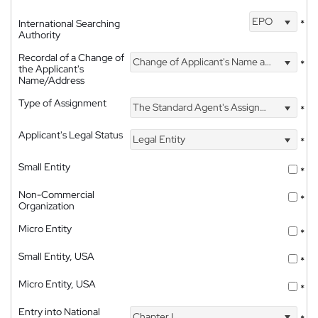
EPO
International Searching
*
Authority
Recordal of a Change of
Change of Applicant's Name and Address
*
the Applicant's
Name/Address
Type of Assignment
The Standard Agent's Assignment
*
Applicant's Legal Status
Legal Entity
*
Small Entity
*
Non-Commercial
*
Organization
Micro Entity
*
Small Entity, USA
*
Micro Entity, USA
*
Entry into National
Chapter I