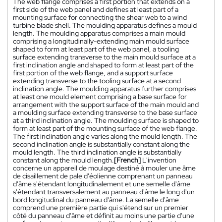
The web flange comprises a first portion that extends on a
first side of the web panel and defines at least part of a
mounting surface for connecting the shear web to a wind
turbine blade shell. The moulding apparatus defines a mould
length. The moulding apparatus comprises a main mould
comprising a longitudinally-extending main mould surface
shaped to form at least part of the web panel, a tooling
surface extending transverse to the main mould surface at a
first inclination angle and shaped to form at least part of the
first portion of the web flange, and a support surface
extending transverse to the tooling surface at a second
inclination angle. The moulding apparatus further comprises
at least one mould element comprising a base surface for
arrangement with the support surface of the main mould and
a moulding surface extending transverse to the base surface
at a third inclination angle. The moulding surface is shaped to
form at least part of the mounting surface of the web flange.
The first inclination angle varies along the mould length. The
second inclination angle is substantially constant along the
mould length. The third inclination angle is substantially
constant along the mould length.
[French]
L'invention
concerne un appareil de moulage destiné à mouler une âme
de cisaillement de pale d'éolienne comprenant un panneau
d'âme s'étendant longitudinalement et une semelle d'âme
s'étendant transversalement au panneau d'âme le long d'un
bord longitudinal du panneau d'âme. La semelle d'âme
comprend une première partie qui s'étend sur un premier
côté du panneau d'âme et définit au moins une partie d'une