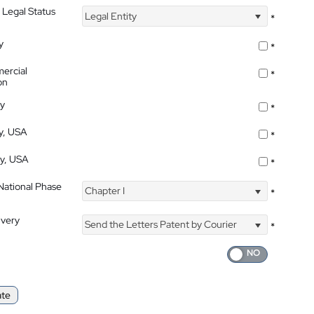
 Legal Status
Legal Entity
*
y
*
ercial
*
on
ty
*
ty, USA
*
ty, USA
*
 National Phase
Chapter I
*
ivery
Send the Letters Patent by Courier
*
ate