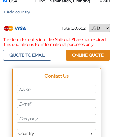
USA
Filing, Examination, Granting
4740
+ Add country
Total:
20,652
Currency
The term for entry into the National Phase has expired.
This quotation is for informational purposes only
QUOTE TO EMAIL
ONLINE QUOTE
Contact Us
Country