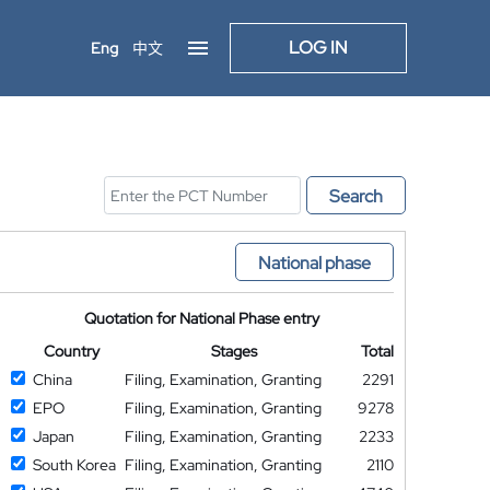
LOG IN
Eng
中文
Search
National phase
Quotation for National Phase entry
Country
Stages
Total
China
Filing, Examination, Granting
2291
EPO
Filing, Examination, Granting
9278
Japan
Filing, Examination, Granting
2233
South Korea
Filing, Examination, Granting
2110