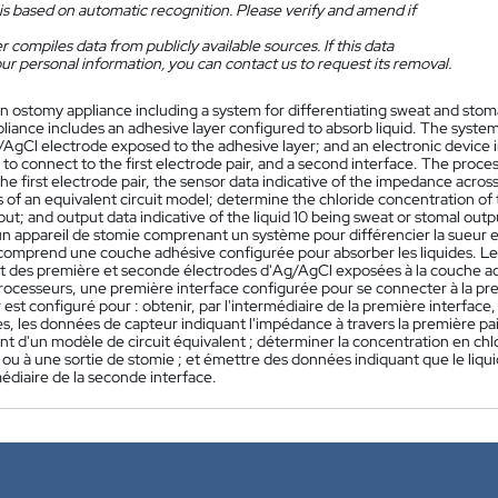
is based on automatic recognition. Please verify and amend if
 compiles data from publicly available sources. If this data
ur personal information, you can contact us to request its removal.
n ostomy appliance including a system for differentiating sweat and stoma
iance includes an adhesive layer configured to absorb liquid. The system in
gCl electrode exposed to the adhesive layer; and an electronic device in
to connect to the first electrode pair, and a second interface. The processo
he first electrode pair, the sensor data indicative of the impedance across
of an equivalent circuit model; determine the chloride concentration of t
ut; and output data indicative of the liquid 10 being sweat or stomal outp
 appareil de stomie comprenant un système pour différencier la sueur et l
comprend une couche adhésive configurée pour absorber les liquides. L
 des première et seconde électrodes d'Ag/AgCl exposées à la couche adh
processeurs, une première interface configurée pour se connecter à la pr
est configuré pour : obtenir, par l'intermédiaire de la première interfac
es, les données de capteur indiquant l'impédance à travers la première pa
t d'un modèle de circuit équivalent ; déterminer la concentration en chlor
 ou à une sortie de stomie ; et émettre des données indiquant que le liqu
médiaire de la seconde interface.