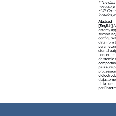
*
The data 
necessary.
**
IP-Coster
includes yo
Abstract
[English]
A
ostomy appl
second Ag/A
configured 
data from t
parameters 
stomal outp
concerne un
de stomie 
comportant
plusieurs 
processeur 
d'électrod
d'ajustemen
de la sueur
par l'inter