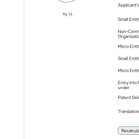
Applicant's
Small Entit
Non-Comm
Organizati
Micro Enti
Small Enti
Micro Enti
Entry into
under
Patent Del
Translation
Recalcul