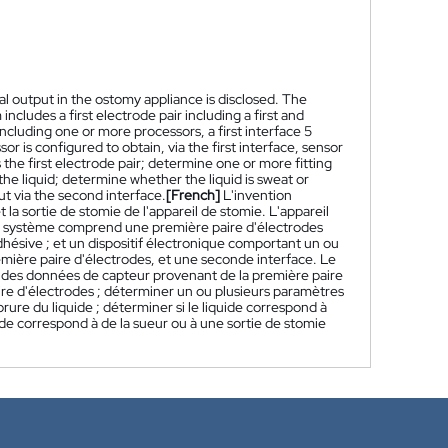
l output in the ostomy appliance is disclosed. The
cludes a first electrode pair including a first and
cluding one or more processors, a first interface 5
r is configured to obtain, via the first interface, sensor
 the first electrode pair; determine one or more fitting
he liquid; determine whether the liquid is sweat or
ut via the second interface.
[French]
L'invention
a sortie de stomie de l'appareil de stomie. L'appareil
e système comprend une première paire d'électrodes
ésive ; et un dispositif électronique comportant un ou
emière paire d'électrodes, et une seconde interface. Le
e, des données de capteur provenant de la première paire
ire d'électrodes ; déterminer un ou plusieurs paramètres
ure du liquide ; déterminer si le liquide correspond à
ide correspond à de la sueur ou à une sortie de stomie