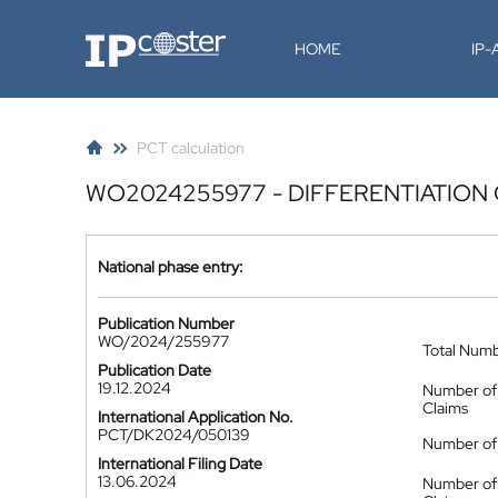
IP-Coster
HOME
IP
PCT calculation
WO2024255977 - DIFFERENTIATION 
National phase entry:
Publication Number
WO/2024/255977
Total Num
Publication Date
19.12.2024
Number of
Claims
International Application No.
PCT/DK2024/050139
Number of 
International Filing Date
13.06.2024
Number of