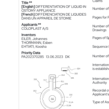
Claims
Title **
[English]
DIFFERENTIATION OF LIQUID IN
Number of
OSTOMY APPLIANCE
[French]
DIFFÉRENCIATION DE LIQUIDES
Pages for 
DANS UN APPAREIL DE STOMIE
Applicants **
Number of
COLOPLAST A/S
Drawings
Inventors
Pages of S
EILER, Johannes
THORMANN, Esben
EHTIATI, Koosha
Sequence L
Priority Data
Number of 
PA202370285
13.06.2023
DK
Internatio
is establis
Internatio
Authority
Recordal o
Applicant
Type of A