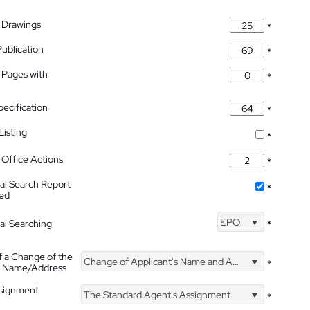
 Drawings
*
Publication
*
 Pages with
*
pecification
*
isting
*
Office Actions
*
nal Search Report
*
hed
EPO
nal Searching
*
f a Change of the
Change of Applicant's Name and Address
*
's Name/Address
ssignment
The Standard Agent's Assignment
*