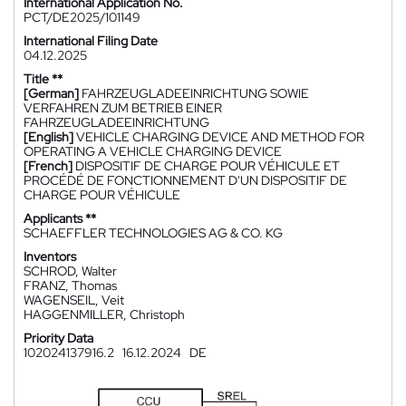
International Application No.
PCT/DE2025/101149
International Filing Date
04.12.2025
Title **
[German]
FAHRZEUGLADEEINRICHTUNG SOWIE
VERFAHREN ZUM BETRIEB EINER
FAHRZEUGLADEEINRICHTUNG
[English]
VEHICLE CHARGING DEVICE AND METHOD FOR
OPERATING A VEHICLE CHARGING DEVICE
[French]
DISPOSITIF DE CHARGE POUR VÉHICULE ET
PROCÉDÉ DE FONCTIONNEMENT D'UN DISPOSITIF DE
CHARGE POUR VÉHICULE
Applicants **
SCHAEFFLER TECHNOLOGIES AG & CO. KG
Inventors
SCHROD, Walter
FRANZ, Thomas
WAGENSEIL, Veit
HAGGENMILLER, Christoph
Priority Data
102024137916.2
16.12.2024
DE