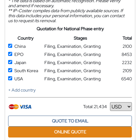
*
The data is based on automatic recognition. Please verify
and amend if necessary.
**
IP-Coster compiles data from publicly available sources. If
this data includes your personal information, you can contact
us to request its removal.
Quotation for National Phase entry
Country
Stages
Total
China
Filing, Examination, Granting
2100
EPO
Filing, Examination, Granting
8453
Japan
Filing, Examination, Granting
2232
South Korea
Filing, Examination, Granting
2109
USA
Filing, Examination, Granting
6540
+ Add country
Total:
21,434
Currency
QUOTE TO EMAIL
ONLINE QUOTE