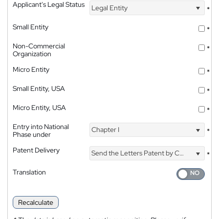
Applicant's Legal Status
Legal Entity
*
Small Entity
*
Non-Commercial
*
Organization
Micro Entity
*
Small Entity, USA
*
Micro Entity, USA
*
Entry into National
Chapter I
*
Phase under
Patent Delivery
Send the Letters Patent by Courier
*
Translation
Recalculate