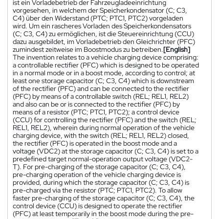
ist ein Vorladebetrieb der Fahrzeugladeeinrichtung
vorgesehen, in welchem der Speicherkondensator (C; C3,
C4) über den Widerstand (PTC; PTC1, PTC2) vorgeladen
wird. Um ein rascheres Vorladen des Speicherkondensators
(C; C3, C4) zu ermöglichen, ist die Steuereinrichtung (CCU)
dazu ausgebildet, im Vorladebetrieb den Gleichrichter (PFC)
zumindest zeitweise im Boostmodus zu betreiben.
[English]
The invention relates to a vehicle charging device comprising:
a controllable rectifier (PFC) which is designed to be operated
in a normal mode or in a boost mode, according to control; at
least one storage capacitor (C; C3, C4) which is downstream
of the rectifier (PFC) and can be connected to the rectifier
(PFC) by means of a controllable switch (REL; REL1, REL2)
and also can be or is connected to the rectifier (PFC) by
means of a resistor (PTC; PTC1, PTC2); a control device
(CCU) for controlling the rectifier (PFC) and the switch (REL;
REL1, REL2), wherein during normal operation of the vehicle
charging device, with the switch (REL; REL1, REL2) closed,
the rectifier (PFC) is operated in the boost mode and a
voltage (VDC2) at the storage capacitor (C; C3, C4) is set to a
predefined target normal-operation output voltage (VDC2-
T). For pre-charging of the storage capacitor (C; C3, C4),
pre-charging operation of the vehicle charging device is
provided, during which the storage capacitor (C; C3, C4) is
pre-charged via the resistor (PTC; PTC1, PTC2). To allow
faster pre-charging of the storage capacitor (C; C3, C4), the
control device (CCU) is designed to operate the rectifier
(PFC) at least temporarily in the boost mode during the pre-