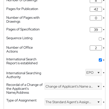
Number of Drawings
*
Pages for Publication
*
Number of Pages with
*
Drawings
Pages of Specification
*
Sequence Listing
*
Number of Office
*
Actions
International Search
*
Report is established
EPO
International Searching
*
Authority
Recordal of a Change of
Change of Applicant's Name and Address
*
the Applicant's
Name/Address
Type of Assignment
The Standard Agent's Assignment
*