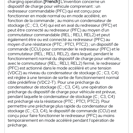
charging operation.
[French]
L'invention concerne un
dispositif de charge pour véhicule comprenant : un
redresseur commandable (PFC) qui est conçu pour
fonctionner en mode normal ou en mode accéléré, en
fonction de la commande ; au moins un condensateur de
stockage (C ; C3, C4) qui est en aval du redresseur (PFC) et
peut être connecté au redresseur (PFC) au moyen d'un
commutateur commandable (REL ; REL1, REL2) et peut
également être ou est connecté au redresseur (PFC) au
moyen d'une résistance (PTC ; PTC1, PTC2) ; un dispositif de
commande (CCU) pour commander le redresseur (PFC) et le
commutateur (REL ; REL1, REL2), dans lequel, pendant le
fonctionnement normal du dispositif de charge pour véhicule,
avec le commutateur (REL ; REL1, REL2) fermé, le redresseur
(PFC) est actionné dans le mode accéléré et une tension
(VDC2) au niveau du condensateur de stockage (C ; C3, C4)
est réglée à une tension de sortie de fonctionnement normal
cible prédéfinie (VDC2-T). Pour une précharge du
condensateur de stockage (C ; C3, C4), une opération de
précharge du dispositif de charge pour véhicule est prévue,
pendant laquelle le condensateur de stockage (C ; C3, C4)
est préchargé via la résistance (PTC ; PTC1, PTC2). Pour
permettre une précharge plus rapide du condensateur de
stockage (C ; C3, C4), le dispositif de commande (CCU) est
conçu pour faire fonctionner le redresseur (PFC) au moins
temporairement en mode accéléré pendant l'opération de
précharge.