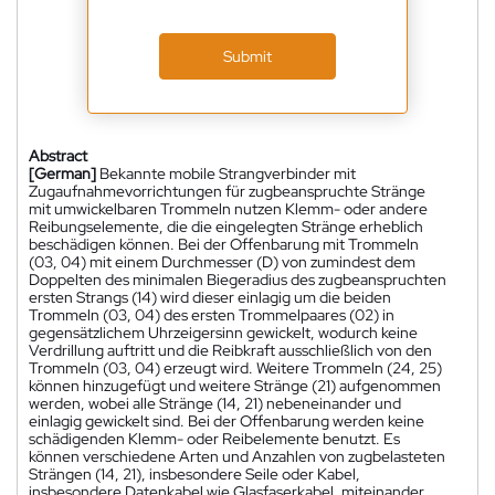
Submit
Abstract
[German]
Bekannte mobile Strangverbinder mit
Zugaufnahmevorrichtungen für zugbeanspruchte Stränge
mit umwickelbaren Trommeln nutzen Klemm- oder andere
Reibungselemente, die die eingelegten Stränge erheblich
beschädigen können. Bei der Offenbarung mit Trommeln
(03, 04) mit einem Durchmesser (D) von zumindest dem
Doppelten des minimalen Biegeradius des zugbeanspruchten
ersten Strangs (14) wird dieser einlagig um die beiden
Trommeln (03, 04) des ersten Trommelpaares (02) in
gegensätzlichem Uhrzeigersinn gewickelt, wodurch keine
Verdrillung auftritt und die Reibkraft ausschließlich von den
Trommeln (03, 04) erzeugt wird. Weitere Trommeln (24, 25)
können hinzugefügt und weitere Stränge (21) aufgenommen
werden, wobei alle Stränge (14, 21) nebeneinander und
einlagig gewickelt sind. Bei der Offenbarung werden keine
schädigenden Klemm- oder Reibelemente benutzt. Es
können verschiedene Arten und Anzahlen von zugbelasteten
Strängen (14, 21), insbesondere Seile oder Kabel,
insbesondere Datenkabel wie Glasfaserkabel, miteinander