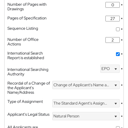
Number of Pages with
*
Drawings
Pages of Specification
*
Sequence Listing
*
Number of Office
*
Actions
International Search
*
Report is established
EPO
International Searching
*
Authority
Recordal of a Change of
Change of Applicant's Name and Address
*
the Applicant's
Name/Address
Type of Assignment
The Standard Agent's Assignment
*
Applicant's Legal Status
Natural Person
*
All Applicants are