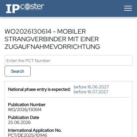
IP-Coster — Home
WO2026130614 - MOBILER
STRANGVERBINDER MIT EINER
ZUGAUFNAHMEVORRICHTUNG
Search
before 16.06.2027
National phase entry is expected:
before 16.07.2027
Publication Number
WO/2026/130614
Publication Date
25.06.2026
International Application No.
PCT/DE2025/101146