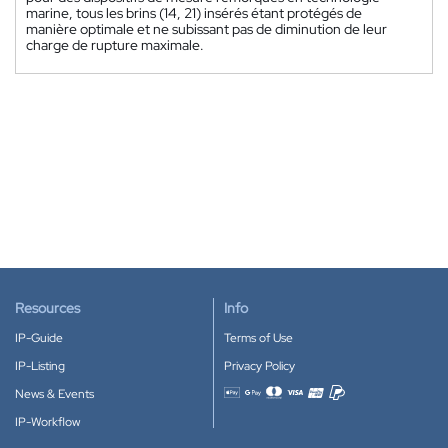
marine, tous les brins (14, 21) insérés étant protégés de
manière optimale et ne subissant pas de diminution de leur
charge de rupture maximale.
Resources
Info
IP-Guide
Terms of Use
IP-Listing
Privacy Policy
News & Events
Accepted payment methods
IP-Workflow