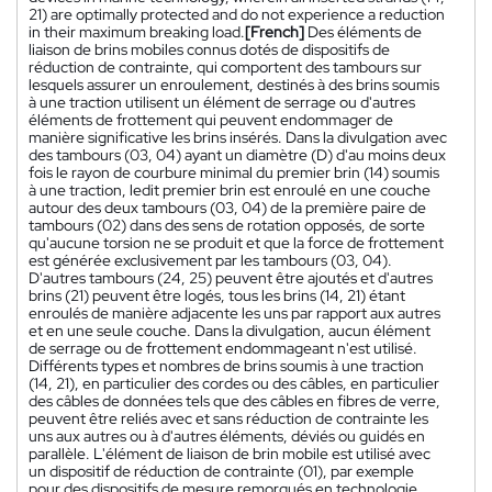
21) are optimally protected and do not experience a reduction
in their maximum breaking load.
[French]
Des éléments de
liaison de brins mobiles connus dotés de dispositifs de
réduction de contrainte, qui comportent des tambours sur
lesquels assurer un enroulement, destinés à des brins soumis
à une traction utilisent un élément de serrage ou d'autres
éléments de frottement qui peuvent endommager de
manière significative les brins insérés. Dans la divulgation avec
des tambours (03, 04) ayant un diamètre (D) d'au moins deux
fois le rayon de courbure minimal du premier brin (14) soumis
à une traction, ledit premier brin est enroulé en une couche
autour des deux tambours (03, 04) de la première paire de
tambours (02) dans des sens de rotation opposés, de sorte
qu'aucune torsion ne se produit et que la force de frottement
est générée exclusivement par les tambours (03, 04).
D'autres tambours (24, 25) peuvent être ajoutés et d'autres
brins (21) peuvent être logés, tous les brins (14, 21) étant
enroulés de manière adjacente les uns par rapport aux autres
et en une seule couche. Dans la divulgation, aucun élément
de serrage ou de frottement endommageant n'est utilisé.
Différents types et nombres de brins soumis à une traction
(14, 21), en particulier des cordes ou des câbles, en particulier
des câbles de données tels que des câbles en fibres de verre,
peuvent être reliés avec et sans réduction de contrainte les
uns aux autres ou à d'autres éléments, déviés ou guidés en
parallèle. L'élément de liaison de brin mobile est utilisé avec
un dispositif de réduction de contrainte (01), par exemple
pour des dispositifs de mesure remorqués en technologie