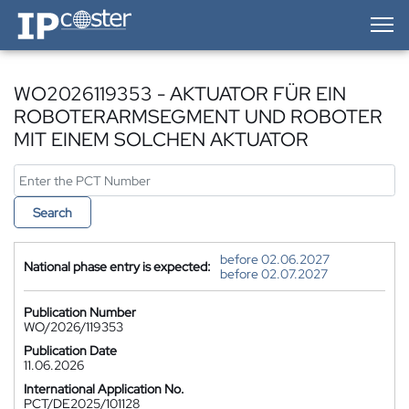
IP-Coster — Home
WO2026119353 - AKTUATOR FÜR EIN
ROBOTERARMSEGMENT UND ROBOTER
MIT EINEM SOLCHEN AKTUATOR
Search
before 02.06.2027
National phase entry is expected:
before 02.07.2027
Publication Number
WO/2026/119353
Publication Date
11.06.2026
International Application No.
PCT/DE2025/101128