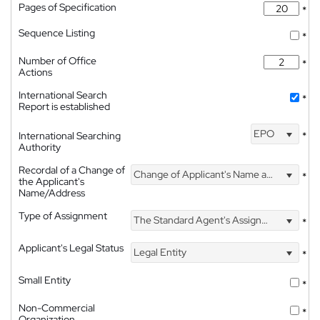
Pages of Specification
*
Sequence Listing
*
Number of Office
*
Actions
International Search
*
Report is established
EPO
International Searching
*
Authority
Recordal of a Change of
Change of Applicant's Name and Address
*
the Applicant's
Name/Address
Type of Assignment
The Standard Agent's Assignment
*
Applicant's Legal Status
Legal Entity
*
Small Entity
*
Non-Commercial
*
Organization