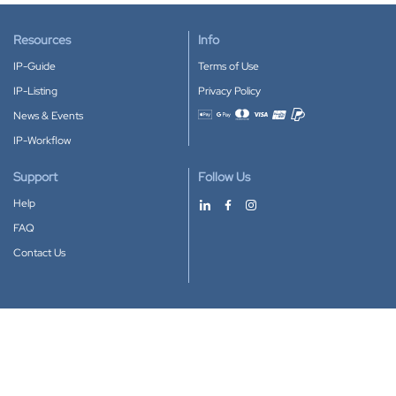
Resources
Info
IP-Guide
Terms of Use
IP-Listing
Privacy Policy
News & Events
Accepted payment methods
IP-Workflow
Support
Follow Us
Help
FAQ
Contact Us
Download our App
Google Play
Apple Store