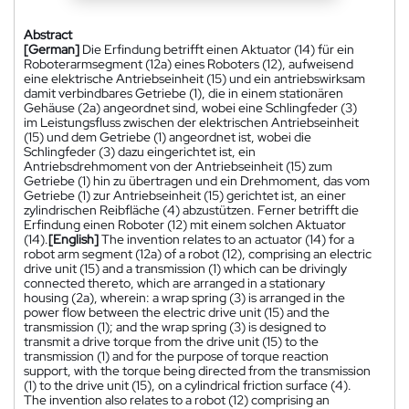
Abstract
[German]
Die Erfindung betrifft einen Aktuator (14) für ein
Roboterarmsegment (12a) eines Roboters (12), aufweisend
eine elektrische Antriebseinheit (15) und ein antriebswirksam
damit verbindbares Getriebe (1), die in einem stationären
Gehäuse (2a) angeordnet sind, wobei eine Schlingfeder (3)
im Leistungsfluss zwischen der elektrischen Antriebseinheit
(15) und dem Getriebe (1) angeordnet ist, wobei die
Schlingfeder (3) dazu eingerichtet ist, ein
Antriebsdrehmoment von der Antriebseinheit (15) zum
Getriebe (1) hin zu übertragen und ein Drehmoment, das vom
Getriebe (1) zur Antriebseinheit (15) gerichtet ist, an einer
zylindrischen Reibfläche (4) abzustützen. Ferner betrifft die
Erfindung einen Roboter (12) mit einem solchen Aktuator
(14).
[English]
The invention relates to an actuator (14) for a
robot arm segment (12a) of a robot (12), comprising an electric
drive unit (15) and a transmission (1) which can be drivingly
connected thereto, which are arranged in a stationary
housing (2a), wherein: a wrap spring (3) is arranged in the
power flow between the electric drive unit (15) and the
transmission (1); and the wrap spring (3) is designed to
transmit a drive torque from the drive unit (15) to the
transmission (1) and for the purpose of torque reaction
support, with the torque being directed from the transmission
(1) to the drive unit (15), on a cylindrical friction surface (4).
The invention also relates to a robot (12) comprising an