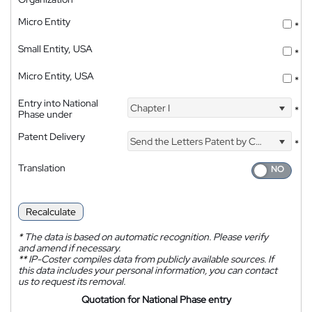
Micro Entity
*
Small Entity, USA
*
Micro Entity, USA
*
Entry into National
Chapter I
*
Phase under
Patent Delivery
Send the Letters Patent by Courier
*
Translation
Recalculate
*
The data is based on automatic recognition. Please verify
and amend if necessary.
**
IP-Coster compiles data from publicly available sources. If
this data includes your personal information, you can contact
us to request its removal.
Quotation for National Phase entry