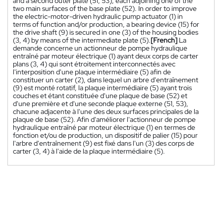
and a second outer plate (51, 53), each adjoining one of the
two main surfaces of the base plate (52). In order to improve
the electric-motor-driven hydraulic pump actuator (1) in
terms of function and/or production, a bearing device (15) for
the drive shaft (9) is secured in one (3) of the housing bodies
(3, 4) by means of the intermediate plate (5).
[French]
La
demande concerne un actionneur de pompe hydraulique
entraîné par moteur électrique (1) ayant deux corps de carter
plans (3, 4) qui sont étroitement interconnectés avec
l'interposition d'une plaque intermédiaire (5) afin de
constituer un carter (2), dans lequel un arbre d'entraînement
(9) est monté rotatif, la plaque intermédiaire (5) ayant trois
couches et étant constituée d'une plaque de base (52) et
d'une première et d'une seconde plaque externe (51, 53),
chacune adjacente à l'une des deux surfaces principales de la
plaque de base (52). Afin d'améliorer l'actionneur de pompe
hydraulique entraîné par moteur électrique (1) en termes de
fonction et/ou de production, un dispositif de palier (15) pour
l'arbre d'entraînement (9) est fixé dans l'un (3) des corps de
carter (3, 4) à l'aide de la plaque intermédiaire (5).