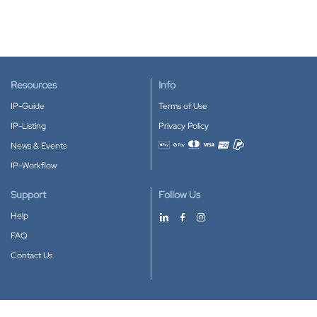
Resources
Info
IP-Guide
Terms of Use
IP-Listing
Privacy Policy
News & Events
Accepted payment methods
IP-Workflow
Support
Follow Us
Help
FAQ
Contact Us
Download our App