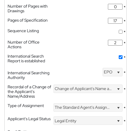
Number of Pages with
*
Drawings
Pages of Specification
*
Sequence Listing
*
Number of Office
*
Actions
International Search
*
Report is established
EPO
International Searching
*
Authority
Recordal of a Change of
Change of Applicant's Name and Address
*
the Applicant's
Name/Address
Type of Assignment
The Standard Agent's Assignment
*
Applicant's Legal Status
Legal Entity
*