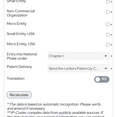
Small Entity
*
Non-Commercial
*
Organization
Micro Entity
*
Small Entity, USA
*
Micro Entity, USA
*
Entry into National
Chapter I
*
Phase under
Patent Delivery
Send the Letters Patent by Courier
*
Translation
Recalculate
*
The data is based on automatic recognition. Please verify
and amend if necessary.
**
IP-Coster compiles data from publicly available sources. If
this data includes your personal information, you can contact