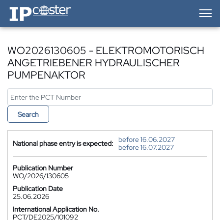
IP-Coster — Home
WO2026130605 - ELEKTROMOTORISCH
ANGETRIEBENER HYDRAULISCHER
PUMPENAKTOR
Search
before 16.06.2027
National phase entry is expected:
before 16.07.2027
Publication Number
WO/2026/130605
Publication Date
25.06.2026
International Application No.
PCT/DE2025/101092