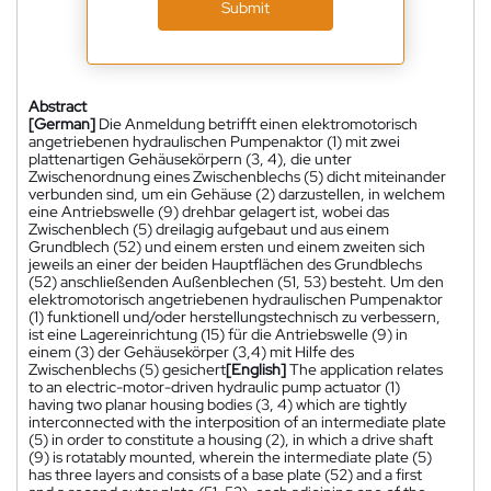
Submit
Abstract
[German]
Die Anmeldung betrifft einen elektromotorisch
angetriebenen hydraulischen Pumpenaktor (1) mit zwei
plattenartigen Gehäusekörpern (3, 4), die unter
Zwischenordnung eines Zwischenblechs (5) dicht miteinander
verbunden sind, um ein Gehäuse (2) darzustellen, in welchem
eine Antriebswelle (9) drehbar gelagert ist, wobei das
Zwischenblech (5) dreilagig aufgebaut und aus einem
Grundblech (52) und einem ersten und einem zweiten sich
jeweils an einer der beiden Hauptflächen des Grundblechs
(52) anschließenden Außenblechen (51, 53) besteht. Um den
elektromotorisch angetriebenen hydraulischen Pumpenaktor
(1) funktionell und/oder herstellungstechnisch zu verbessern,
ist eine Lagereinrichtung (15) für die Antriebswelle (9) in
einem (3) der Gehäusekörper (3,4) mit Hilfe des
Zwischenblechs (5) gesichert
[English]
The application relates
to an electric-motor-driven hydraulic pump actuator (1)
having two planar housing bodies (3, 4) which are tightly
interconnected with the interposition of an intermediate plate
(5) in order to constitute a housing (2), in which a drive shaft
(9) is rotatably mounted, wherein the intermediate plate (5)
has three layers and consists of a base plate (52) and a first